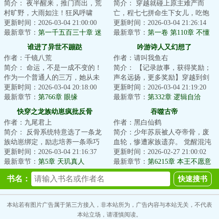
简介： 夜半醒来，推门而出，荒
简介： 穿越就碰上原主难产而
村旷野，大雨如注！狂风呼啸
亡，程七七拼命生下女儿，吃饱
中，忽然听见有人喊自己，四顾
更新时间：2026-03-04 21:00:00
穿暖在侯府躺平三年，谁知碰上
更新时间：2026-03-04 21:26:14
一看，夜...
最新章节：
第一千五百三十章 迷
抄家流放...
最新章节：
第一卷 第110章 不懂
失在虚幻中的女人
就别说话
谁进了异世不蹦跶
吟游诗人又幻想了
作者：千镜八荒
作者：请叫我鱼右
简介： 命运，不是一成不变的！
简介： 【记录故事，获得奖励；
作为一个普通人的三万，她从未
声名远扬，更多奖励】穿越到剑
想过，有一天她会因为和一只乌
更新时间：2026-03-04 20:18:00
与魔法世界的唐奇，发现只要在
更新时间：2026-03-04 21:19:20
龟对话...
最新章节：
第766章 眼缘
【日志...
最新章节：
第332章 逻辑自洽
（4k）
快穿之龙族幼崽疯批反骨
吞噬古帝
作者：九尾君上
作者：黑白仙鹤
简介： 反骨系统特意选了一条龙
简介：少年苏辰被人夺帝骨，废
族幼崽绑定，励志培养一条乖巧
血轮，惨遭家族遗弃。 觉醒混沌
听话的小棉袄，为祂疯，为祂
更新时间：2026-03-04 21:16:37
体，开启混沌吞噬塔，以混沌杀
更新时间：2026-02-27 21:00:02
狂，为祂...
最新章节：
第5章 天玑真人
戮重聚血轮，...
最新章节：
第6215章 本王不愿意
随意滥杀无辜
书名：
本站若有图片广告属于第三方接入，非本站所为，广告内容与本站无关，不代表
本站立场，请谨慎阅读。