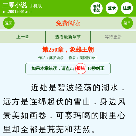
二零小说
手机版
临时
登录
注册
书架
m.20012001.net
免费阅读
返回
菜单
上一章
查看最新章节
等待更新
第250章，象雄王朝
作品：葬灵诡录
作者：阴阳假面生
如果本章错误，请点击
报错
10秒纠正
    近处是碧波轻荡的湖水，
远方是连绵起伏的雪山，身边风
景美如画卷，可赛玛噶的眼里心
里却全都是荒芜和茫然。