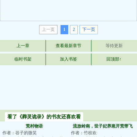
上一页
1
2
下一页
上一章
查看最新章节
等待更新
临时书架
加入书签
回顶部↑
看了《葬灵诡录》的书友还喜欢看
荒村物语
流放岭南，世子妃养崽开荒带飞
作者：谷子的微笑
作者：竹枝欢
全家