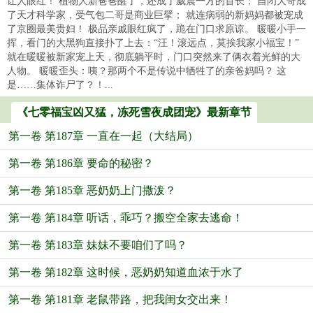
让人眼红！ 植物人新爸爸醒了，还成了威震一方的首长； 自闭大哥成
了天才科学家，受气包二哥是商业巨擘； 就连病弱的新妈妈都被宠成
了京圈最美贵妇！ 极品亲戚眼红疯了，跪在门口求原谅。 暖暖小手一
挥，看门的大黑狗直接扑了上去：“汪！滚远点，莫挨我家小福宝！”
就在暖暖被新家宠上天，彻底躺平时，门口突然来了俩衣着光鲜的大
人物。 暖暖歪头：咦？那两个不是传说中牺牲了的亲爸妈吗？ 这
是……集体诈尸了？！...
《七零福宝凶又猛，冻死雪夜成团宠》最新章节
第一卷 第187章 一直在一起（大结局）
第一卷 第186章 要命的秘密？
第一卷 第185章 恶奶奶上门撒泼？
第一卷 第184章 听话，乖巧？搬空全家去逃命！
第一卷 第183章 妹妹不要咱们了吗？
第一卷 第182章 这时候，恶奶奶知道血浓于水了
第一卷 第181章 老鼠带路，把我闺女交出来！