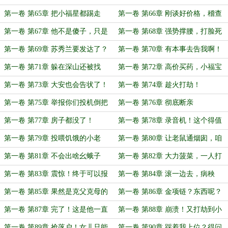
了
新，这什么神仙闺女
第一卷 第65章 把小福星都踢走
第一卷 第66章 刚谈好价格，稽查
了，她不倒霉，谁倒霉？
队的人来了！
第一卷 第67章 他不是傻子，只是
第一卷 第68章 强势撑腰，打脸死
喜好不同
对头！
第一卷 第69章 苏秀兰要发达了？
第一卷 第70章 有本事去告我啊！
坐小轿车回来！
第一卷 第71章 躲在深山还被找
第一卷 第72章 高价买药，小福宝
到？
又赚翻了
第一卷 第73章 大安也会告状了！
第一卷 第74章 趁火打劫！
第一卷 第75章 举报你们投机倒把
第一卷 第76章 彻底断亲
第一卷 第77章 房子都没了！
第一卷 第78章 录音机！这个得值
多少钱？
第一卷 第79章 投喂饥饿的小老
第一卷 第80章 让老鼠通烟囱，咱
鼠，老鼠懵了
闺女还真敢想
第一卷 第81章 不会出啥幺蛾子
第一卷 第82章 大力菠菜，一人打
吧？
十个！
第一卷 第83章 震惊！终于可以报
第一卷 第84章 滚一边去，病秧
仇了！
子！
第一卷 第85章 果然是克父克母的
第一卷 第86章 金项链？东西呢？
扫把星！
人类崽崽！
第一卷 第87章 完了！这是他一直
第一卷 第88章 崩溃！又打劫到小
要找的人！
煞星头上了！
第一卷 第89章 抢落户！女儿只能
第一卷 第90章 踩着我上位？得问