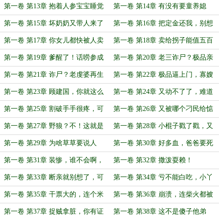
恶扬善的战斗鸦
参？这运气也没谁了！
第一卷 第13章 抱着人参宝宝睡觉
第一卷 第14章 有没有要童养媳
觉，长疯了
的？
第一卷 第15章 坏奶奶又带人来了
第一卷 第16章 把定金还我，别想
赖账！
第一卷 第17章 你女儿都快被人卖
第一卷 第18章 卖给拐子能值五百
了，还不醒？
块
第一卷 第19章 爹醒了！话唠参成
第一卷 第20章 老三诈尸？极品亲
精了！
戚被吓破了胆
第一卷 第21章 诈尸？老虔婆再生
第一卷 第22章 极品逼上门，寡嫂
毒计！
替我挨揍！
第一卷 第23章 顾建国，你就这么
第一卷 第24章 又动不了了，难道
看着他们欺负你老娘？
真瘫了？
第一卷 第25章 割破手手很疼，可
第一卷 第26章 又被哪个刁民给惦
暖暖不哭
记上了？
第一卷 第27章 野狼？不！这就是
第一卷 第28章 小棍子戳了戳，又
大狗狗呀！
有一大片人参来了
第一卷 第29章 为啥草草要说人
第一卷 第30章 好多血，爸爸要死
话，暖暖宝宝不想杀人
了吗？
第一卷 第31章 装惨，谁不会啊，
第一卷 第32章 撒泼耍赖！
求给收尸
第一卷 第33章 断亲就别想了，可
第一卷 第34章 亏不能白吃，小丫
以分家！
头又要搞事儿了
第一卷 第35章 干票大的，连个米
第一卷 第36章 崩溃，连柴火都被
粒都不给留
偷光了
第一卷 第37章 捉贼拿脏，你有证
第一卷 第38章 这不是傻子他弟