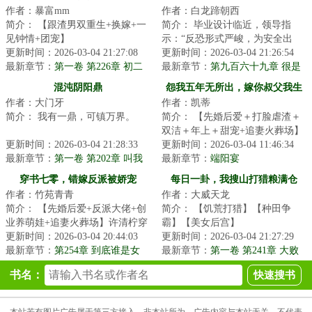
作者：暴富mm
作者：白龙蹄朝西
简介： 【跟渣男双重生+换嫁+一
简介： 毕业设计临近，领导指
见钟情+团宠】
示：“反恐形式严峻，为安全出
更新时间：2026-03-04 21:27:08
发，设计一款防御性武器！”展示
更新时间：2026-03-04 21:26:54
宋静婉重生了。
最新章节：
第一卷 第226章 初二
会上，...
最新章节：
第九百六十九章 很是
回娘家
无奈！
混沌阴阳鼎
怨我五年无所出，嫁你叔父我生
作者：大门牙
作者：凯蒂
一窝
简介： 我有一鼎，可镇万界。
简介： 【先婚后爱＋打脸虐渣＋
双洁＋年上＋甜宠+追妻火葬场】
阴阳初鸣，生道纹定天地乾坤。
更新时间：2026-03-04 21:28:33
更新时间：2026-03-04 11:46:34
最新章节：
第一卷 第202章 叫我
除夕...
最新章节：
端阳宴
大哥！
穿书七零，错嫁反派被娇宠
每日一卦，我搜山打猎粮满仓
作者：竹苑青青
作者：大威天龙
简介： 【先婚后爱+反派大佬+创
简介： 【饥荒打猎】【种田争
业养萌娃+追妻火葬场】许清柠穿
霸】【美女后宫】
成了年代文里未婚先孕的炮灰女
更新时间：2026-03-04 20:44:03
更新时间：2026-03-04 21:27:29
配...
最新章节：
第254章 到底谁是女
穿越王朝末年，正值饥...
最新章节：
第一卷 第241章 大败
主？
书名：