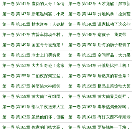
长舌妇
暖的野味军团
第一卷 第141章 虚伪的大哥！亲情
第一卷 第142章 天才觉醒！黑市新
绑架无效
贵！
第一卷 第143章 新宅温锅宴，小奶
第一卷 第144章 分地风暴！捡漏荒
包智斗恶亲戚
山挖出聚宝盆！
第一卷 第145章 枯木逢春！人参精
第一卷 第146章 谁家惊动了这么些
的血汗工厂
大人物？
第一卷 第147章 吉普车惊动全村，
第一卷 第148章 这孩子，我要带
要抓人还是要发财？
走！
第一卷 第149章 国宝哥哥被预定！
第一卷 第150章 后悔的肠子都青了
恶毒伯娘喜提批斗！
第一卷 第151章 老太上门哭穷卖
第一卷 第152章 空间新品，大力果
惨？小奶包关门放乌鸦！
果！
第一卷 第153章 大力出奇迹！这家
第一卷 第154章 开荒堪比推土机！
人是怪物吗？
二伯偷窥吓尿了！
第一卷 第155章 二伯夜探聚宝盆，
第一卷 第156章 居然真的有金条？
被下疯了！
发了啊！
第一卷 第157章 神婆跳大神闹笑
第一卷 第158章 极品韭菜惊动大领
话，山洞惊现人造光！
导，一筐卖出天价！
第一卷 第159章 黄大仙半夜组团，
第一卷 第160章 黄大仙显灵朝拜，
神婆被吓到尿崩！
神婆被扒光底裤！
第一卷 第161章 部队半夜送来大宝
第一卷 第162章 毒米熬粥全家喝，
贝，老太婆竟诈尸了！
老虔婆肠子悔青
第一卷 第163章 虽然他们坏，但暖
第一卷 第164章 有好东西不孝顺老
暖不能看着他们死
娘，你还想给谁？
第一卷 第165章 你家的门槛太高，
第一卷 第166章 两块钱换一千块，