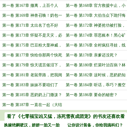
我们攀不起
这算盘珠子打的
第一卷 第167章 撤离，上百个人
第一卷 第168章 官方救援中止，小
呢，不救了？
奶包密派侦察兵！
第一卷 第169章 神兽召唤！奶包一
第一卷 第170章 大伯当众下跪忏悔
语惊动山林之王！
第一卷 第171章 太出名了也不好
第一卷 第172章 神婆抢功被打脸，
老虔婆妒火烧心
第一卷 第173章 怀疑不是天灾，必
第一卷 第174章 罪恶账本！黑心矿
须彻查！
长狗急跳墙
第一卷 第175章 巴豆粉大显神威，
第一卷 第176章 全村疯狂寻娃，线
一锅端了黑心硕鼠
索直指黑心老虔婆！
第一卷 第177章 快给你那两个快死
第一卷 第178章 亲爹还没死？
的伯伯看看病！
第一卷 第179章 惊天谎言催泪下，
第一卷 第180章 烂菜叶治百病？林
奶包反杀揭旧疤
家人被耍得团团转
第一卷 第181章 老鼠带路，把我闺
第一卷 第182章 这时候，恶奶奶知
女交出来！
道血浓于水了
第一卷 第183章 妹妹不要咱们了
第一卷 第184章 听话，乖巧？搬空
吗？
全家去逃命！
第一卷 第185章 恶奶奶上门撒泼？
第一卷 第186章 要命的秘密？
第一卷 第187章 一直在一起（大结
局）
看了《七零福宝凶又猛，冻死雪夜成团宠》的书友还喜欢看
换嫁绝嗣硬汉，娇娇一胎又一胎
让你设计装备，你给我搞科幻？