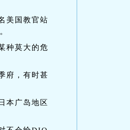
名美国教官站
。
某种莫大的危
季府，有时甚
日本广岛地区