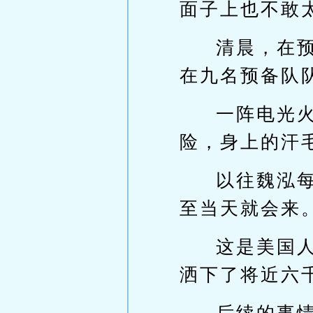
面子上也不敢
清晨，在
在九名预备队
一阵电光
险，身上的汗
以往魏泓
至当天就会来
这是美国
洒下了将近六