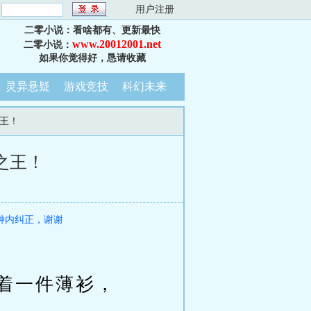
：
用户注册
二零小说：看啥都有、更新最快
www.20012001.net
二零小说：
如果你觉得好，恳请收藏
灵异悬疑
游戏竞技
科幻未来
之王！
之王！
钟内纠正，谢谢
着一件薄衫，