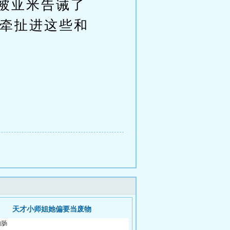
被亚米告诫了
牵扯进这些和
天才小师姐她偏要当废物
狗肠