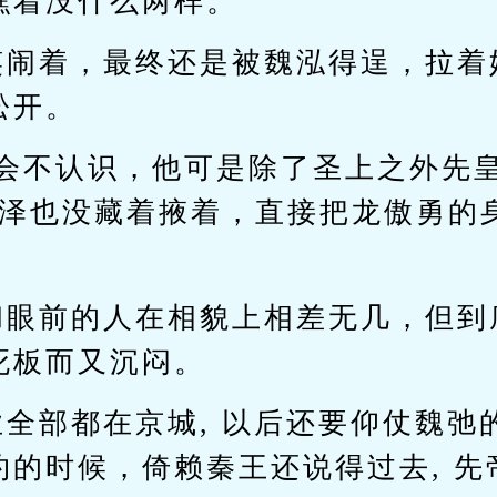
瞧着没什么两样。
笑闹着，最终还是被魏泓得逞，拉着
松开。
怎会不认识，他可是除了圣上之外先
阳泽也没藏着掖着，直接把龙傲勇的
和眼前的人在相貌上相差无几，但到
死板而又沉闷。
全部都在京城, 以后还要仰仗魏弛的
约的时候，倚赖秦王还说得过去, 先