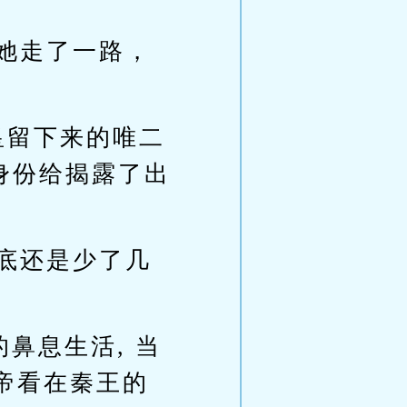
她走了一路，
皇留下来的唯二
身份给揭露了出
底还是少了几
鼻息生活, 当
帝看在秦王的