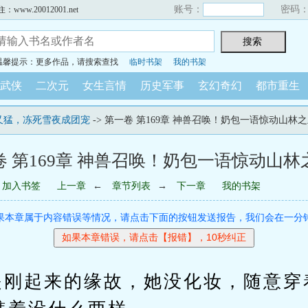
账号：
密码
w.20012001.net
温馨提示：更多作品，请搜索查找
临时书架
我的书架
武侠
二次元
女生言情
历史军事
玄幻奇幻
都市重生
又猛，冻死雪夜成团宠
-> 第一卷 第169章 神兽召唤！奶包一语惊动山林
卷 第169章 神兽召唤！奶包一语惊动山林
加入书签
上一章
←
章节列表
→
下一章
我的书架
果本章属于内容错误等情况，请点击下面的按钮发送报告，我们会在一分
起来的缘故，她没化妆，随意穿