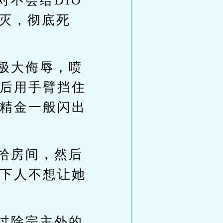
不会给DIO
烟灭，彻底死
极大侮辱，喷
后用手臂挡住
精金一般闪出
拾房间，然后
下人不想让她
过除宗主外的