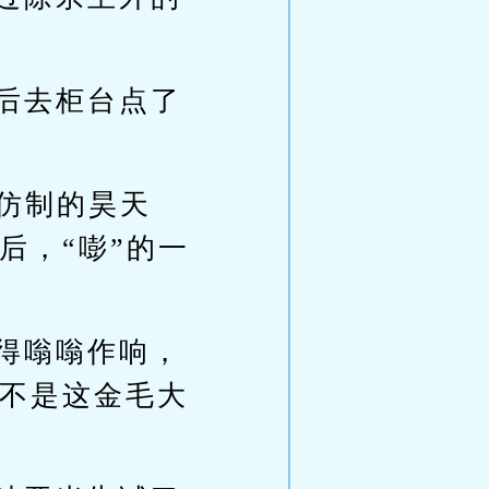
后去柜台点了
仿制的昊天
后，“嘭”的一
得嗡嗡作响，
不是这金毛大