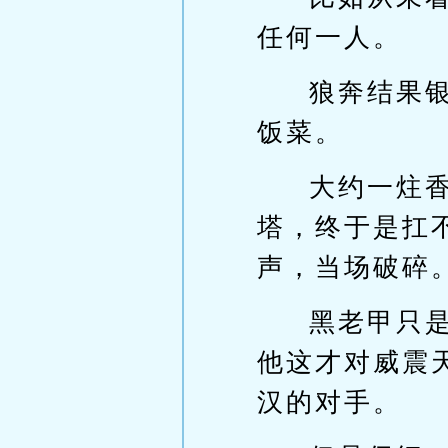
任何一人。
狼奔结果
饭菜。
大约一炷
塔，终于是扛
声，当场破碎
黑老甲只
他这才对威震
汉的对手。