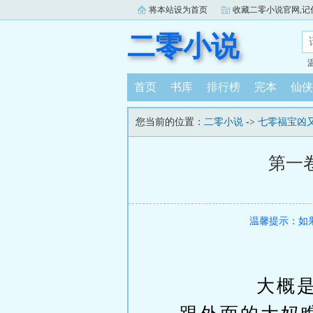
将本站设为首页
收藏二零小说官网,记住：ww
二零小说
首页
书库
排行榜
完本
仙侠
您当前的位置：
二零小说
->
七零福宝凶
第一
温馨提示：如
大概是刚