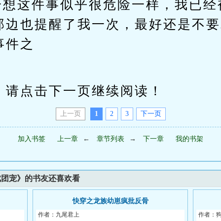
一想这件事似乎很危险一样，我已经
那边也提醒了我一次，最好还是不要
事件之
请点击下一页继续阅读！
上一页
1
2
3
下一页
加入书签
上一章
←
章节列表
→
下一章
我的书架
成团宠》的书友还喜欢看
快穿之龙族幼崽疯批反骨
作者：九尾君上
作者：