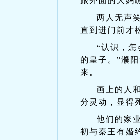
跟外面的大妈
两人无声
直到进门前才
“认识，
的皇子。”濮
来。
画上的人
分灵动，显得
他们的家业
初与秦王有婚