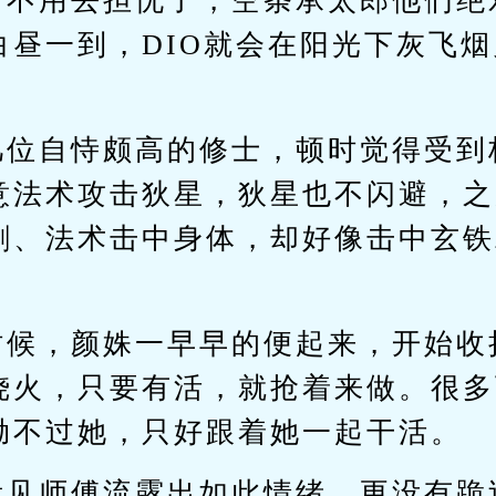
情不用去担忧了，空条承太郎他们绝对
白昼一到，DIO就会在阳光下灰飞
几位自恃颇高的修士，顿时觉得受到
意法术攻击狄星，狄星也不闪避，之
剑、法术击中身体，却好像击中玄铁
时候，颜姝一早早的便起来，开始收
烧火，只要有活，就抢着来做。很多
拗不过她，只好跟着她一起干活。
看见师傅流露出如此情绪，更没有跪