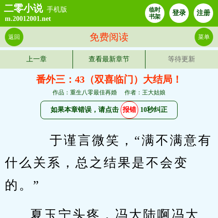
二零小说
手机版
临时
登录
注册
书架
m.20012001.net
免费阅读
返回
菜单
上一章
查看最新章节
等待更新
番外三：43（双喜临门）大结局！
作品：重生八零最佳再婚
作者：王大姑娘
如果本章错误，请点击
报错
10秒纠正
    于谨言微笑，“满不满意有
什么关系，总之结果是不会变
的。”
夏玉宁头疼，冯大陆啊冯大