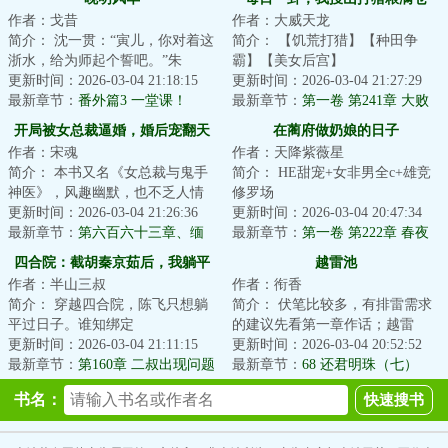
作者：戈昔
作者：大威天龙
简介： 沈一贯：“寅儿，你对着这
简介： 【饥荒打猎】【种田争
浙水，给为师起个誓吧。”朱
霸】【美女后宫】
寅：“先生要学生起个什么誓？”沈
更新时间：2026-03-04 21:18:15
更新时间：2026-03-04 21:27:29
一...
最新章节：
番外篇3 一堂课！
穿越王朝末年，正值饥...
最新章节：
第一卷 第241章 大败
开局被女总裁逼婚，婚后宠翻天
在蔺府做奶娘的日子
作者：宋魂
作者：天降紫薇星
简介： 本书又名《女总裁与鬼手
简介： HE甜宠+女非男全c+雄竞
神医》，风趣幽默，也不乏人情
修罗场
世故、爱情与哲理。
更新时间：2026-03-04 21:26:36
更新时间：2026-03-04 20:47:34
最新章节：
第六百六十三章、缅
蔺云琛很早就察觉到，每夜...
最新章节：
第一卷 第222章 春夜
甸难题，我来解决
雨绵绵
四合院：截胡秦京茹后，我躺平
越雷池
作者：半山三叔
作者：衔香
了
简介： 穿越四合院，陈飞只想躺
简介： 伏笔比较多，有排雷需求
平过日子。谁知绑定
的建议先看第一章作话；越雷
更新时间：2026-03-04 21:11:15
池：“我将违背我的天性、忤逆我
更新时间：2026-03-04 20:52:52
“躺平人生系统”...
最新章节：
第160章 二叔出现问题
的本能...
最新章节：
68 还君明珠（七）
了
书名：