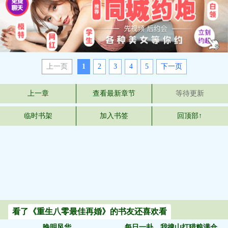
上一页
1
2
3
4
5
下一页
上一章
查看最新章节
等待更新
临时书架
加入书签
回顶部↑
看了《重生八零最佳再婚》的书友还喜欢看
晚明风华
每日一卦，我搜山打猎粮满仓