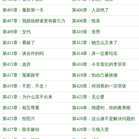
第405章：履新第一天
第406章：人设绝了
第407章：我跟徐静谁更有吸引力
第408章：惊喜
第409章：交代
第410章：造势
第411章：看破了
第412章：她怎么又来了
第413章：谈合作的吗
第414章：床一定要结实
第415章：放弃
第416章：今非昔比的李菲菲
第417章：冤家路窄
第418章：怕自己被挨揍
第419章：不想，不念！
第420章：何润香的一宗罪状
第421章：为什么笑不出来
第422章：见公婆
第423章：相互尊重
第424章：闻霆钧，你的教养呢
第425章：拍照片
第426章：这么做不是解决问题的
办法
第427章：除非嫁你
第428章：引狼入室