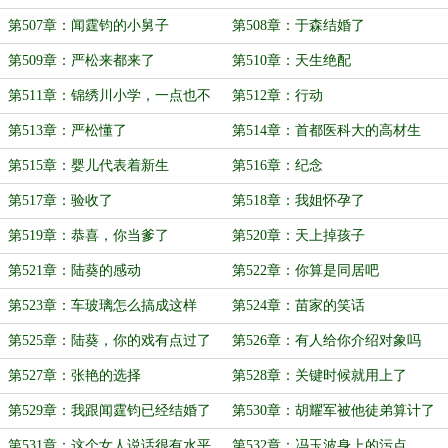
容，标题改不了
第507章：闻霆钧的小舅子
第508章：于森结婚了
第509章：严松来都来了
第510章：天生绝配
第511章：锦绣川小学，一点也不
第512章：行动
锦绣
第513章：严松懂了
第514章：首都医科大的高材生
第515章：婴儿代表着新生
第516章：纪念
第517章：验收了
第518章：我姐怀孕了
第519章：恭喜，你当爹了
第520章：天上掉孩子
第521章：陆葵的感动
第522章：你算是同居吧
第523章：车玻璃怎么搞成这样
第524章：苗家的笑话
了？
第525章：陆葵，你的戏有点过了
第526章：有人给你介绍对象吗
第527章：张艳的选择
第528章：关键时候就用上了
第529章：我跟闻霆钧已经结婚了
第530章：胡耀军被他徒弟算计了
第531章：这个女人说话很有水平
第532章：冯玉波身上的污点