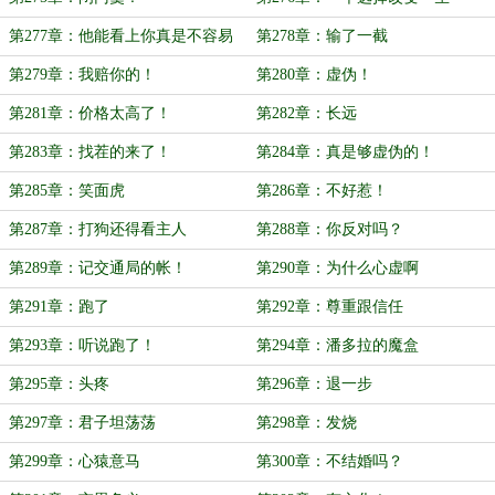
第277章：他能看上你真是不容易
第278章：输了一截
啊
第279章：我赔你的！
第280章：虚伪！
第281章：价格太高了！
第282章：长远
第283章：找茬的来了！
第284章：真是够虚伪的！
第285章：笑面虎
第286章：不好惹！
第287章：打狗还得看主人
第288章：你反对吗？
第289章：记交通局的帐！
第290章：为什么心虚啊
第291章：跑了
第292章：尊重跟信任
第293章：听说跑了！
第294章：潘多拉的魔盒
第295章：头疼
第296章：退一步
第297章：君子坦荡荡
第298章：发烧
第299章：心猿意马
第300章：不结婚吗？