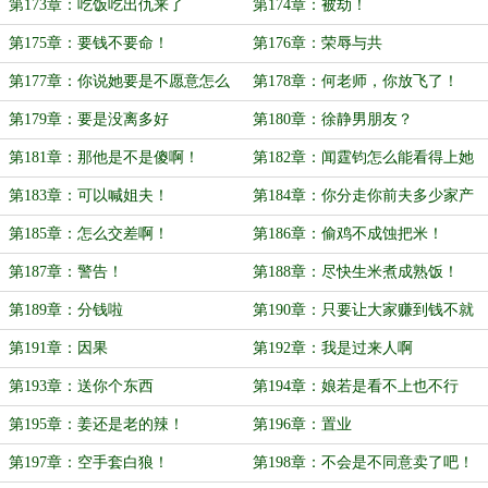
第173章：吃饭吃出仇来了
第174章：被劫！
第175章：要钱不要命！
第176章：荣辱与共
第177章：你说她要是不愿意怎么
第178章：何老师，你放飞了！
办？
第179章：要是没离多好
第180章：徐静男朋友？
第181章：那他是不是傻啊！
第182章：闻霆钧怎么能看得上她
呢？
第183章：可以喊姐夫！
第184章：你分走你前夫多少家产
啊！
第185章：怎么交差啊！
第186章：偷鸡不成蚀把米！
第187章：警告！
第188章：尽快生米煮成熟饭！
第189章：分钱啦
第190章：只要让大家赚到钱不就
好了？
第191章：因果
第192章：我是过来人啊
第193章：送你个东西
第194章：娘若是看不上也不行
第195章：姜还是老的辣！
第196章：置业
第197章：空手套白狼！
第198章：不会是不同意卖了吧！