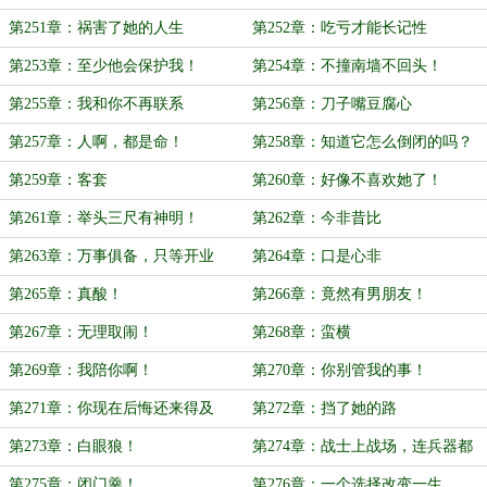
呢？
第251章：祸害了她的人生
第252章：吃亏才能长记性
第253章：至少他会保护我！
第254章：不撞南墙不回头！
第255章：我和你不再联系
第256章：刀子嘴豆腐心
第257章：人啊，都是命！
第258章：知道它怎么倒闭的吗？
第259章：客套
第260章：好像不喜欢她了！
第261章：举头三尺有神明！
第262章：今非昔比
第263章：万事俱备，只等开业
第264章：口是心非
第265章：真酸！
第266章：竟然有男朋友！
第267章：无理取闹！
第268章：蛮横
第269章：我陪你啊！
第270章：你别管我的事！
第271章：你现在后悔还来得及
第272章：挡了她的路
第273章：白眼狼！
第274章：战士上战场，连兵器都
没有！
第275章：闭门羹！
第276章：一个选择改变一生