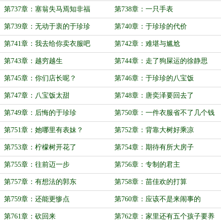
找我
第737章：塞翁失马焉知非福
第738章：一只手表
第739章：无动于衷的于珍珍
第740章：于珍珍的代价
第741章：我去给你卖衣服吧
第742章：难堪与尴尬
第743章：越穷越生
第744章：走了狗屎运的徐静思
第745章：你们店长呢？
第746章：于珍珍的八宝饭
第747章：八宝饭太甜
第748章：唐奕泽要回去了
第749章：后悔的于珍珍
第750章：一件衣服省不了几个钱
第751章：她哪里有表妹？
第752章：背靠大树好乘凉
第753章：柠檬树开花了
第754章：期待有所大房子
第755章：往前迈一步
第756章：专制的君主
第757章：有想法的郭东
第758章：苗佳欢的打算
第759章：还能更惨点
第760章：应该不是来闹事的
第761章：砍回来
第762章：家里还有五个孩子要养