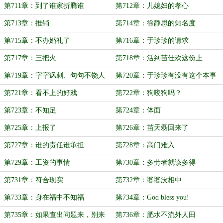
第711章：到了谁家折腾谁
第712章：儿媳妇的孝心
第713章：推销
第714章：徐静思的知名度
第715章：不办婚礼了
第716章：于珍珍的请求
第717章：三把火
第718章：活到苗佳欢这份上
第719章：字字讽刺、句句不饶人
第720章：于珍珍有没有这个本事
第721章：看不上的好戏
第722章：狗咬狗吗？
第723章：不知足
第724章：体面
第725章：上报了
第726章：苗天磊回来了
第727章：谁的责任谁承担
第728章：高门难入
第729章：工资的事情
第730章：多劳者就该多得
第731章：符合现实
第732章：婆婆没相中
第733章：身在福中不知福
第734章：God bless you!
第735章：如果查出问题来，别来
第736章：肥水不流外人田