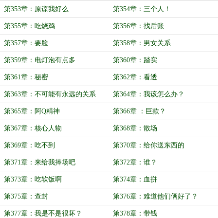
第353章：原谅我好么
第354章：三个人！
第355章：吃烧鸡
第356章：找后账
第357章：要脸
第358章：男女关系
第359章：电灯泡有点多
第360章：踏实
第361章：秘密
第362章：看透
第363章：不可能有永远的关系
第364章：我该怎么办？
第365章：阿Q精神
第366章 ：巨款？
第367章：核心人物
第368章：散场
第369章：吃不到
第370章：给你送东西的
第371章：来给我捧场吧
第372章：谁？
第373章：吃软饭啊
第374章：血拼
第375章：查封
第376章：难道他们俩好了？
第377章：我是不是很坏？
第378章：带钱