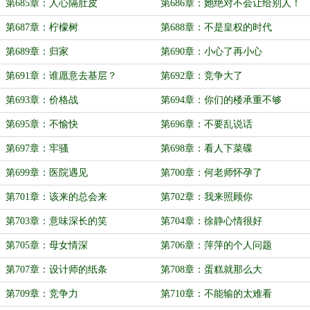
第685章：人心隔肚皮
第686章：她绝对不会让给别人！
第687章：柠檬树
第688章：不是皇权的时代
第689章：归家
第690章：小心了再小心
第691章：谁愿意去基层？
第692章：竞争大了
第693章：价格战
第694章：你们的楼承重不够
第695章：不愉快
第696章：不要乱说话
第697章：牢骚
第698章：看人下菜碟
第699章：医院遇见
第700章：何老师怀孕了
第701章：该来的总会来
第702章：我来照顾你
第703章：意味深长的笑
第704章：徐静心情很好
第705章：母女情深
第706章：萍萍的个人问题
第707章：设计师的纸条
第708章：蛋糕就那么大
第709章：竞争力
第710章：不能输的太难看