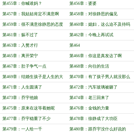
第455章：你喊谁妈？
第456章：婆婆
第457章：我姑姑肯定不满意啊
第458章：对徐静思的偏见
第459章：很不满意徐静思的态度
第460章：媳妇，这么迫不及待吗
第461章：躲不过了
第462章：今晚上再试试
第463章：入赘才行
第464
第465章：离开荣宁
第466章：你这是真发达了啊
第467章：肚子争气一点
第468章：向往的生活
第469章：结婚生孩子是人生的大
第470章：有了孩子男人就没那么
事
重要了
第471章：人生圆满了
第472章：汽车玻璃被砸了
第473章：乔宇他娘
第474章：老三回来了
第475章：原来在这等着她呢
第476章：金钱的力量
第477章：乔宇稳重了不少
第478章：徐静成了大功臣
第479章：一人给一千
第480章：跟乔宇没什么好说的