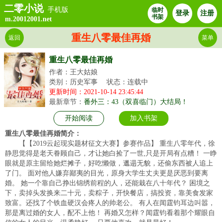
二零小说
手机版
临时
登录
注册
书架
m.20012001.net
重生八零最佳再婚
返回
菜单
重生八零最佳再婚
作者：王大姑娘
类别：历史军事
状态：连载中
更新时间：2021-10-14 23:45:44
最新章节：
番外三：43（双喜临门）大结局！
开始阅读
加入书架
重生八零最佳再婚简介：
【【2019云起现实题材征文大赛】参赛作品】 重生八零年代，徐
静思觉得是老天眷顾自己，才让她白捡了一世,只是开局有点糟！ 一睁
眼就是原主留给她烂摊子，好吃懒做，邋遢无貌，还偷东西被人追上
了门。 面对他人嫌弃鄙夷的目光，原身大学生丈夫更是厌恶到要离
婚。 她一个靠自己挣出锦绣前程的人，还能栽在八十年代？ 困境之
下，卖掉头发换来二十元，卖粽子，开快餐店，搞投资，靠美食发家
致富。还找了个铁血硬汉会疼人的帅老公。 有人在闻霆钧耳边叫嚣，
那是离过婚的女人，配不上他！ 再婚又怎样？闻霆钧看着那个耀眼自