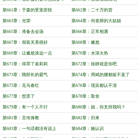
第661章：于森的受宠若惊
第662章：二十万的货
第663章：光荣
第664章：何老师的大姑姐
第665章：准备去会场
第666章：正常相遇
第667章：假装关系很好
第668章：尴尬
第669章：让尴尬滚远一点
第670章：水深火热
第671章：得罪了崔莉莉
第672章：徐静就是你吧
第673章：隋部长的霸气
第674章：周斌的腰都挺不直了
第675章：见马春红
第676章：现实都认不清
第677章：想歪了
第678章：取舍
第679章：有一个人不行
第680章：姐，你支持我吗？
第681章：言传身教
第682章：归来
第683章：一句话都没有说上
第684章：她认识