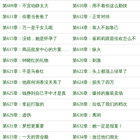
第609章：不宜动静太大
第610章：用不着你这么勤快
第611章：你要当爸爸了
第612章：正常对待
第613章：万一是干女儿呢
第614章：靠人不如靠己
第615章：没错，她是怀孕了
第616章：崔莉莉跟苗佳欢怎么不
对付了
第617章：商品批发中心的方案......
第618章：纵火
没过
第619章：钟晓红的礼物
第620章：刺激
第621章：不是马春红
第622章：头上都顶上绿草了
第623章：他跟何润香没关系了
第624章：损失了四万
第625章：钱挣到自己手中才是真
第626章：爆掉的服装卖场
事
第627章：拿起打版的
第628章：拉低了我们的档次
第629章：虚伪
第630章：离间
第631章：梦想更重要
第632章：她一定是报复！
第633章：一天的营业额
第634章：放过他们闺女