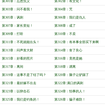
第301章：忘恩负义
第302章：有文化！
第303章：问不着我！
第304章：咒
第305章：讽刺
第306章：我们是仇人
第307章：家长里短！
第308章：成了
第309章：打听
第310章：不卖
第311章：不死就能出头！
第312章：有本事全部买下来啊
第313章：闷声发大财
第314章：丧了良心
第315章：好看的照片
第316章：竟然是她
第317章：离间
第318章：调离
第319章：这事不是了结了吗？
第320章：脑子让驴踢了
第321章：最好嫁不出去
第322章:满口的讽刺
第323章：以卵击石
第324章：怕事的人！
第325章：我们是钓鱼的！
第326章：骗子难防！