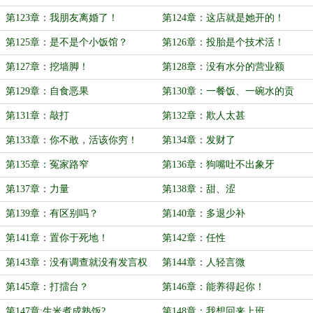
第123章：我朋友离婚了！
第124章：这店就是她开的！
第125章：是不是个小饭馆？
第126章：投胎是个技术活！
第127章：挖墙脚！
第128章：没有水分的营业额
第129章：自食恶果
第130章：一餐饭、一碗水的贡
献！
第131章：敲打
第132章：欺人太甚
第133章：你不敢，活该你穷！
第134章：发财了
第135章：冤家路窄
第136章：狗嘴吐不出象牙
第137章：力量
第138章：甜、涩
第139章：有区别吗？
第140章：多退少补
第141章：置你于死地！
第142章：任性
第143章：没有调查就没有发言权
第144章：人轻言微
第145章：打擂台？
第146章：能养得起你！
第147章:生米煮成熟饭?
第148章：我想回来上班