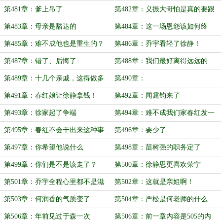
第481章：爹上吊了
第482章：义振大哥怕是真的要跟
你离
第483章：母亲是豁达的
第484章：这一场恩怨该如何终
结？
第485章：难不成他也是重生的？
第486章：乔宇看轻了徐静！
第487章：错了、后悔了
第488章：我们最好离得远远的
第489章：十几个亲戚，这得做多
第490章：
少饭？
第491章：春红娘让徐静拿钱！
第492章：闻霆钧来了
第493章：徐家起了争端
第494章：难不成我们家春红发一
封假电报
第495章：春红不会干出来这种事
第496章：要少了
情
第497章：你希望他说什么
第498章：苗树强的职务定了
第499章：你们是不是该走了？
第500章：徐静思更喜欢荣宁
第501章：乔宇全程心里都不是滋
第502章：这就是亲姐啊！
味
第503章：何润香的气质变了
第504章：严松是何老师的什么
人？
第506章：年前见过于森一次
第506章：前一章内容是505的内