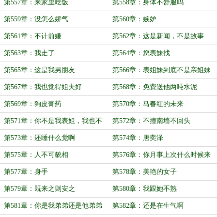
第557章：来家里吃饭
第558章：身体不舒服吗
第559章：没怎么娇气
第560章：嫉妒
第561章：不计前嫌
第562章：这是新闻，不是故事
第563章：我走了
第564章：您表妹找
第565章：这是我男朋友
第566章：表姐妹到底不是亲姐妹
第567章：我也觉得姐夫好
第568章：免费送他两吨水泥
第569章：狗皮膏药
第570章：马春红的未来
第571章：你不是我表姐，我也不
第572章：不撞南墙不回头
是你表妹
第573章：还睡什么觉啊
第574章：唐奕泽
第575章：人不可貌相
第576章：你月事上次什么时候来
的
第577章：身手
第578章：美艳的女子
第579章：既来之则安之
第580章：我跟她不熟
第581章：你是我弟弟还是他弟弟
第582章：还是在生气啊