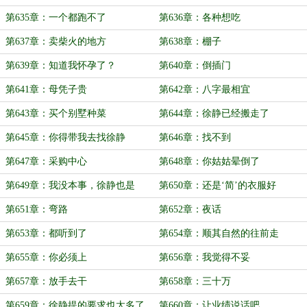
第635章：一个都跑不了
第636章：各种想吃
第637章：卖柴火的地方
第638章：棚子
第639章：知道我怀孕了？
第640章：倒插门
第641章：母凭子贵
第642章：八字最相宜
第643章：买个别墅种菜
第644章：徐静已经搬走了
第645章：你得带我去找徐静
第646章：找不到
第647章：采购中心
第648章：你姑姑晕倒了
第649章：我没本事，徐静也是
第650章：还是‘简’的衣服好
第651章：弯路
第652章：夜话
第653章：都听到了
第654章：顺其自然的往前走
第655章：你必须上
第656章：我觉得不妥
第657章：放手去干
第658章：三十万
第659章：徐静提的要求也太多了
第660章：让业绩说话吧