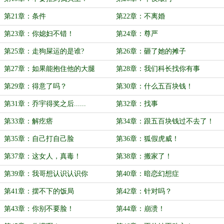
第21章：条件
第22章：不离婚
第23章：你媳妇不错！
第24章：尊严
第25章：走狗屎运的是谁?
第26章：砸了她的摊子
第27章：如果能抱住他的大腿
第28章：我们科长找你有事
第29章：得意了吗？
第30章：什么五百块钱！
第31章：乔宇得奖之后......
第32章：找事
第33章：解疙瘩
第34章：跟五百块钱过不去了！
第35章：自己打自己脸
第36章：狐假虎威！
第37章：这女人，真毒！
第38章：搬家了！
第39章：我哥想认识认识你
第40章：暗恋幻想症
第41章：摆不下的饭局
第42章：针对吗？
第43章：你别不要脸！
第44章：崩溃！