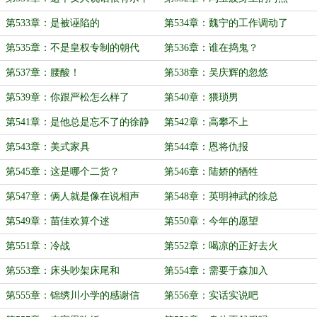
第533章：是被诬陷的
第534章：魏宁的工作调动了
第535章：不是皇权专制的朝代
第536章：谁在捣鬼？
第537章：腰酸！
第538章：吴庆辉的忽悠
第539章：你跟严松怎么样了
第540章：猥琐男
第541章：是他总是忘不了的徐静
第542章：高攀不上
第543章：美式家具
第544章：恩将仇报
第545章：这是哪个二货？
第546章：陆娇的牺牲
第547章：俩人就是像在说相声
第548章：英明神武的徐总
第549章：苗佳欢算个逑
第550章：今年的愿望
第551章：冷战
第552章：喝凉的正好去火
第553章：床头吵架床尾和
第554章：需要于森加入
第555章：锦绣川小学的感谢信
第556章：实话实说吧