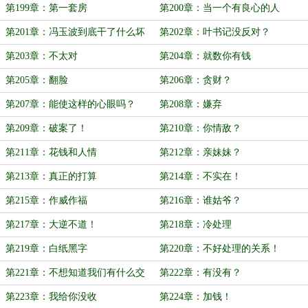
第199章：第一套房
第200章：当一个有良心的人
第201章：冯玉波到底干了什么坏
第202章：叶书记没反对？
事
第203章：不太对
第204章：就数你有钱
第205章：翻脸
第206章：贪财？
第207章：能使这样的心眼吗？
第208章：嫌弃
第209章：破案了！
第210章：你情敌？
第211章：花钱和人情
第212章：亲妹妹？
第213章：真正的打算
第214章：不实在！
第215章：作威作福
第216章：谁姑爷？
第217章：大逆不道！
第218章：冷处理
第219章：白纸黑字
第220章：不好处理的关系！
第221章：不想知道我们有什么交
第222章：有没有？
集吗？
第223章：我给你没收
第224章：加钱！