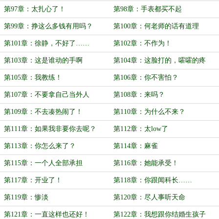
第97章：太扎心了！
第98章：手表都买不起
第99章：挣这么多钱有用吗？
第100章：何老师的话有道理
第101章：徐静，不好了……
第102章：不作为！
第103章：这是谁动的手啊
第104章：这脸打的，嚯嚯的疼
第105章：我教练！
第106章：你不害怕？
第107章：不要拿自己当外人
第108章：来吗？
第109章：不去凑热闹了！
第110章：为什么不来？
第111章：如果我非要你去呢？
第112章：太low了
第113章：你怎么来了？
第114章：麻雀
第115章：一个人全部承担
第116章：她能承受！
第117章：开业了！
第118章：你跟闻科长……
第119章：惨淡
第120章：尽人事听天命
第121章：一直这样也还好！
第122章：我想跟你结婚生孩子