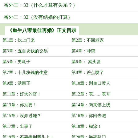
番外三：33（什么才算有关系？）
番外三：32（没有结婚的打算）
《重生八零最佳再婚》正文目录
第1章：找上门来
第2章：不回老家
第3章：五百块钱的交易
第4章：冲突
第5章：男耗子
第6章： 卖头发
第7章：十几块钱的生意
第8章：差点喷了
第9章：活阎王
第10章：别血口喷人
第11章：好大的官！
第12章：表.......表哥
第13章：你别要！
第14章：肉夹馍上线
第15章：没弄过她？
第16章：你回去吧
第17章：出事了
第18章：糊涂！
第19章：不要推到我头上！
第20章：半夜敲门