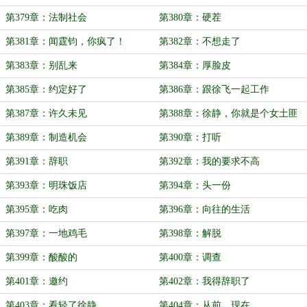
第379章：法制社会
第380章：硬茬
第381章：闻霆钧，你疯了！
第382章：不想走了
第383章：别乱来
第384章：厚脸皮
第385章：约定好了
第386章：跟徐飞一起工作
第387章：许久未见
第388章：徐静，你就是个女土匪
第389章：制造机会
第390章：打听
第391章：辞职
第392章：我的要求不高
第393章：明珠饭店
第394章：头一份
第395章：吃肉
第396章：向往的生活
第397章：一地鸡毛
第398章：解脱
第399章：酸酸的
第400章：调查
第401章：邀约
第402章：我得辞职了
第403章：看轻了徐静
第404章：从前、现在