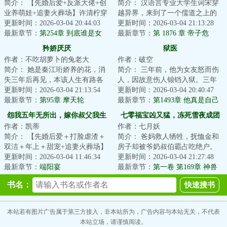
简介： 【先婚后爱+反派大佬+创
简介： 汉语言专业大学生词宋穿
业养萌娃+追妻火葬场】许清柠穿
越异界，来到了一个儒道之上的
成了年代文里未婚先孕的炮灰女
更新时间：2026-03-04 20:44:03
奇特世界，在这里，只有文人才
更新时间：2026-03-04 21:13:28
配...
最新章节：
第254章 到底谁是女
能掌控...
最新章节：
第 1876 章 帝子危
主？
矜娇厌厌
狱医
作者：不吃胡萝卜的兔老大
作者：破空
简介： 她是秦江珩娇养的花，消
简介： 三年前，他为女友怒而伤
失三年后再见，本该人生有路各
人，因故意伤人锒铛入狱。三年
分东西，可却被他强搂进怀里。
更新时间：2026-03-04 21:13:54
后归来，家遇变故，大哥大嫂车
更新时间：2026-03-04 20:40:47
最新章节：
第95章 摩天轮
祸罹难...
最新章节：
第1493章 他真是自己
父亲吗？
怨我五年无所出，嫁你叔父我生
七零福宝凶又猛，冻死雪夜成团
作者：凯蒂
作者：七月妖
一窝
宠
简介： 【先婚后爱＋打脸虐渣＋
简介： 爸妈救人牺牲，抚恤金和
双洁＋年上＋甜宠+追妻火葬场】
房子却被爷奶叔伯霸占吃绝户。
更新时间：2026-03-04 11:46:34
更新时间：2026-03-04 21:27:48
除夕...
最新章节：
端阳宴
为斩草...
最新章节：
第一卷 第169章 神兽
召唤！奶包一语惊动山林之王！
书名：
本站若有图片广告属于第三方接入，非本站所为，广告内容与本站无关，不代表
本站立场，请谨慎阅读。