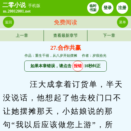
二零小说
手机版
临时
登录
注册
书架
m.20012001.net
免费阅读
返回
菜单
上一章
查看最新章节
下一章
27.合作共赢
作品：重生千禧，从八岁开始摆摊
作者：岁痕拾光
如果本章错误，请点击
报错
10秒纠正
    汪大成拿着订货单，半天
没说话，他想起了他去校门口不
让她摆摊那天，小姑娘说的那
句“我以后应该做您上游”，所