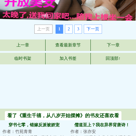
上一页
1
2
3
下一页
上一章
查看最新章节
下一章
临时书架
加入书签
回顶部↑
看了《重生千禧，从八岁开始摆摊》的书友还喜欢看
穿书七零，错嫁反派被娇宠
儒道至上？我在异界背唐诗！
作者：竹苑青青
作者：张亦安