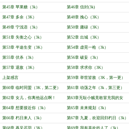
第45章 苹果糖（3k）
第46章 信封(3k)
第47章 多余（3K）
第48章 挽心（3K）
第49章 宁浅语（3k）
第50章 庸碌（3K）
第51章 失衡之心（3k）
第52章 出城（3K）
第53章 半途生变（3K）
第54章 虚晃一枪（3k）
第55章 伏杀（3k）
第56章 破妄（3k）
第57章 退敌（3K）
第58章 求求你（3K）
上架感言
第59章 举世皆敌（3K，第一更）
第60章 临时同盟（3K，第二更）
第61章 动荡之年（3k，第三更）
第62章 女儿，你离他远点啊！
第63章无耻小贼竟敢冒充我的女
（3k，第四更）
儿？！（3k））
第64章 想要接近你（3k）
第65章 未来规划（3k）
第66章 朽日来人（3k）
第67章 九夏，欢迎回归朽日（3k）
第68章 再见迟羽（3K）
第69章 我有喜欢的人了（3k）