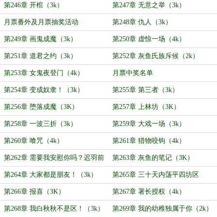
第246章 开棺（3k）
第247章 无意之举（3k）
月票番外及月票抽奖活动
第248章 仇人（3k）
第249章 画鬼成魔（3k）
第250章 虚惊一场（4k）
第251章 道君之约（3k）
第252章 灰鱼氏族斥候（2k）
第253章 女鬼夜登门（4k）
月票中奖名单
第254章 变成奴隶！（3k）
第255章 第三者（3k）
第256章 堕落成魔（3K）
第257章 上林坊（3K）
第258章 一波三折（3k）
第259章 大戏一场（3k）
第260章 喰咒（4k）
第261章 猎物咬钩（4k）
第262章 需要我安慰你吗？迟羽前
第263章 灰鱼的笔记（3K）
辈（4k）
第264章 大家都是朋友！（3k）
第265章 三十天内荡平四坊区
（3k）
第266章 报喜（3K）
第267章 署长授权（4k）
第268章 我白秋秋不是区！（3k）
第269章 我的幼稚独属于你（2k）