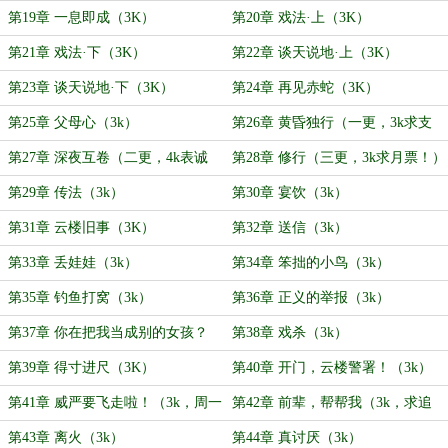
第19章 一息即成（3K）
第20章 戏法·上（3K）
第21章 戏法·下（3K）
第22章 谈天说地·上（3K）
第23章 谈天说地·下（3K）
第24章 再见赤蛇（3K）
第25章 父母心（3k）
第26章 黄昏独行（一更，3k求支
持）
第27章 深夜互卷（二更，4k表诚
第28章 修行（三更，3k求月票！）
意）
第29章 传法（3k）
第30章 宴饮（3k）
第31章 云楼旧事（3K）
第32章 送信（3k）
第33章 丢娃娃（3k）
第34章 笨拙的小鸟（3k）
第35章 钓鱼打窝（3k）
第36章 正义的举报（3k）
第37章 你在把我当成别的女孩？
第38章 戏杀（3k）
（3.8K）
第39章 得寸进尺（3K）
第40章 开门，云楼警署！（3k）
第41章 威严要飞走啦！（3k，周一
第42章 前辈，帮帮我（3k，求追
更新提前）
读）
第43章 离火（3k）
第44章 真讨厌（3k）