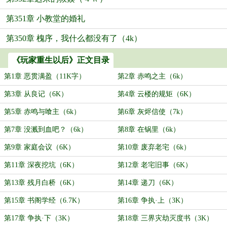
第351章 小教堂的婚礼
第350章 槐序，我什么都没有了（4k）
《玩家重生以后》正文目录
第1章 恶贯满盈（11K字）
第2章 赤鸣之主（6k）
第3章 从良记（6K）
第4章 云楼的规矩（6K）
第5章 赤鸣与喰主（6k）
第6章 灰烬信使（7k）
第7章 没溅到血吧？（6k）
第8章 在锅里（6k）
第9章 家庭会议（6K）
第10章 废弃老宅（6k）
第11章 深夜挖坑（6K）
第12章 老宅旧事（6K）
第13章 残月白桥（6K）
第14章 递刀（6K）
第15章 书阁学经（6.7K）
第16章 争执·上（3K）
第17章 争执·下（3K）
第18章 三界灾劫灭度书（3K）