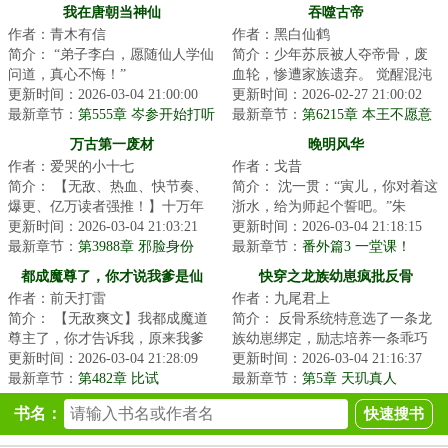
我在唐朝当神仙
吞噬古帝
作者：青木有信
作者：黑白仙鹤
简介： “弟子李白，愿随仙人学仙
简介：少年苏辰被人夺帝骨，废
问道，真心不悔！”
血轮，惨遭家族遗弃。 觉醒混沌
更新时间：2026-03-04 21:00:00
体，开启混沌吞噬塔，以混沌杀
更新时间：2026-02-27 21:00:02
“丹丘生，孟夫...
最新章节：
第555章 岑参开始打听
戮重聚血轮，...
最新章节：
第6215章 本王不愿意
（+3）
随意滥杀无辜
万古第一废材
晚明风华
作者：爱哭的小十七
作者：戈昔
简介： 【无敌、热血、快节奏、
简介： 沈一贯：“寅儿，你对着这
爆更、亿万读者强推！】十万年
浙水，给为师起个誓吧。”朱
前，人人如龙，皆可修炼武道，
更新时间：2026-03-04 21:03:21
寅：“先生要学生起个什么誓？”沈
更新时间：2026-03-04 21:18:15
劫变之...
最新章节：
第3988章 邪脸身份
一...
最新章节：
番外篇3 一堂课！
都成魔尊了，你才说我爹是仙
快穿之龙族幼崽疯批反骨
作者：前天打雷
作者：九尾君上
帝？
简介： 【无敌爽文】我都成魔道
简介： 反骨系统特意选了一条龙
尊主了，你才告诉我，原来我爹
族幼崽绑定，励志培养一条乖巧
是正道仙帝，我是顶级仙二代？
更新时间：2026-03-04 21:28:09
听话的小棉袄，为祂疯，为祂
更新时间：2026-03-04 21:16:37
最新章节：
第482章 比试
狂，为祂...
最新章节：
第5章 天玑真人
书名：