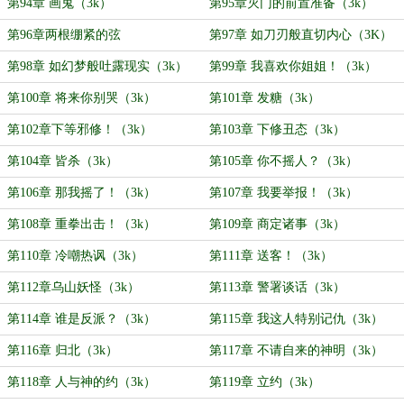
第94章 画鬼（3k）
第95章灭门的前置准备（3k）
第96章两根绷紧的弦
第97章 如刀刃般直切内心（3K）
第98章 如幻梦般吐露现实（3k）
第99章 我喜欢你姐姐！（3k）
第100章 将来你别哭（3k）
第101章 发糖（3k）
第102章下等邪修！（3k）
第103章 下修丑态（3k）
第104章 皆杀（3k）
第105章 你不摇人？（3k）
第106章 那我摇了！（3k）
第107章 我要举报！（3k）
第108章 重拳出击！（3k）
第109章 商定诸事（3k）
第110章 冷嘲热讽（3k）
第111章 送客！（3k）
第112章乌山妖怪（3k）
第113章 警署谈话（3k）
第114章 谁是反派？（3k）
第115章 我这人特别记仇（3k）
第116章 归北（3k）
第117章 不请自来的神明（3k）
第118章 人与神的约（3k）
第119章 立约（3k）