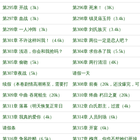
第295章 开战（3k）
第296章 死来！（3K）
第297章 血战（3k）
第298章 镇灵庙玉符（3.4k）
第299章 一人冲阵（3k）
第300章 刘氏族灭（3.4k）
第301章 不许这样叫我！（4.6k）
第302章 两位一定是恋人吧？
（3k）
第303章 浅语，你会和我抢吗？
第304章 求你杀了我（5.5k）
（3k）
第305章 偷吻（5k）
第306章 两行清泪（4K）
第307章夜战（5k）
请假一天
续假（本卷剧情高潮将至，需要打
第308章 前奏（20k，还没爆完，可
磨内容）
以再养养）
第309章 中曲·吞尾蜕生（20k）
第310章 终曲·朽日之夏（20k）
第311章 落幕（明天恢复正常日
第312章 白氏郡主，过渡（4k）
更）
第313章 我真的爱你（4k）
第314章 人员到场（6k）
请假条
第315章 开宴（6k）
第316章 争风吃醋（6.5k）
第317章 槐序，你也不想她们死掉