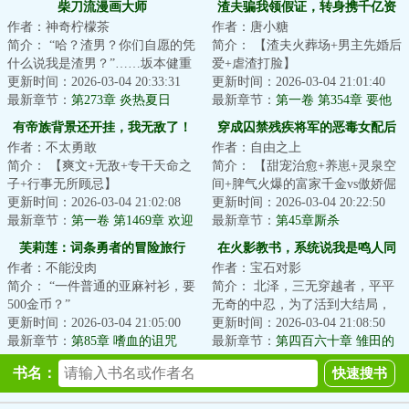
柴刀流漫画大师
渣夫骗我领假证，转身携千亿资
作者：神奇柠檬茶
作者：唐小糖
产嫁权少
简介： “哈？渣男？你们自愿的凭
简介： 【渣夫火葬场+男主先婚后
什么说我是渣男？”……坂本健重
爱+虐渣打脸】
生东京，一周目，把现实当成恋
更新时间：2026-03-04 20:33:31
更新时间：2026-03-04 21:01:40
爱...
最新章节：
第273章 炎热夏日
结婚两年，江染补办...
最新章节：
第一卷 第354章 要他
们千百倍的还回来
有帝族背景还开挂，我无敌了！
穿成囚禁残疾将军的恶毒女配后
作者：不太勇敢
作者：自由之上
简介： 【爽文+无敌+专干天命之
简介： 【甜宠治愈+养崽+灵泉空
子+行事无所顾忌】
间+脾气火爆的富家千金vs傲娇倔
更新时间：2026-03-04 21:02:08
强的少年将军】
更新时间：2026-03-04 20:22:50
帝族一怒，浮尸...
最新章节：
第一卷 第1469章 欢迎
最新章节：
第45章厮杀
进入地狱，被盯上了
芙莉莲：词条勇者的冒险旅行
在火影教书，系统说我是鸣人同
作者：不能没肉
作者：宝石对影
学
简介： “一件普通的亚麻衬衫，要
简介： 北泽，三无穿越者，平平
500金币？”
无奇的中忍，为了活到大结局，
更新时间：2026-03-04 21:05:00
苟在木叶忍者学校教书。
更新时间：2026-03-04 21:08:50
“物超所值，我的朋...
最新章节：
第85章 嗜血的诅咒
<...
最新章节：
第四百六十章 雏田的
（3/5 求首订）
踩背，井野的吻（二合一更）
书名：