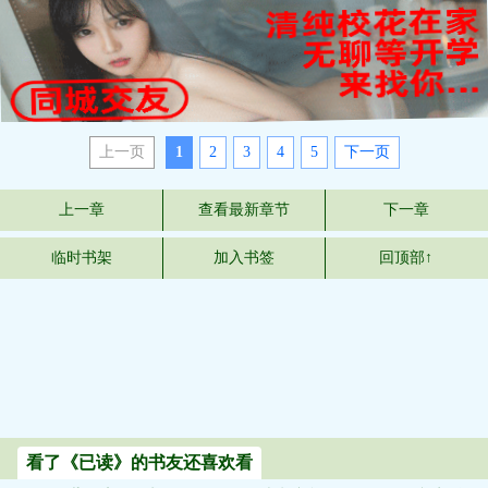
上一页
1
2
3
4
5
下一页
上一章
查看最新章节
下一章
临时书架
加入书签
回顶部↑
看了《已读》的书友还喜欢看