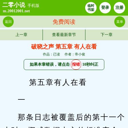
二零小说
手机版
临时
登录
注册
书架
m.20012001.net
免费阅读
返回
菜单
上一章
查看最新章节
下一章
破晓之声 第五章 有人在看
作品：已读
作者：帝小俊
如果本章错误，请点击
报错
10秒纠正
    第五章有人在看
一
那条日志被覆盖后的第十一个