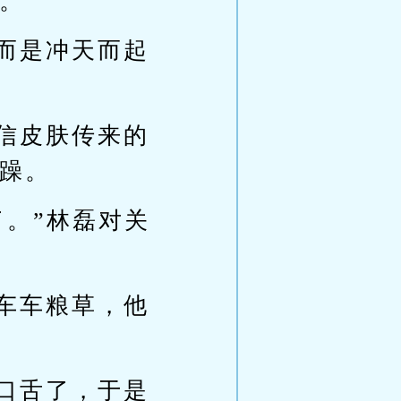
。
而是冲天而起
信皮肤传来的
躁。
了。”林磊对关
车车粮草，他
口舌了，于是