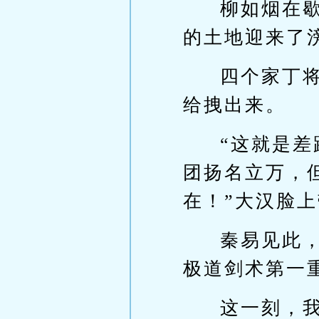
柳如烟在
的土地迎来了
四个家丁
给拽出来。
“这就是
团扬名立万，
在！”大汉脸
秦易见此
极道剑术第一
这一刻，