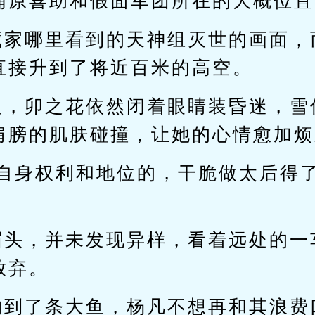
浦原喜助和假面军团所在的大概位置
藏家哪里看到的天神组灭世的画面，
直接升到了将近百米的高空。
边，卯之花依然闭着眼睛装昏迷，雪
肩膀的肌肤碰撞，让她的心情愈加烦
视自身权利和地位的，干脆做太后得
。
眉头，并未发现异样，看着远处的一
放弃。
钓到了条大鱼，杨凡不想再和其浪费