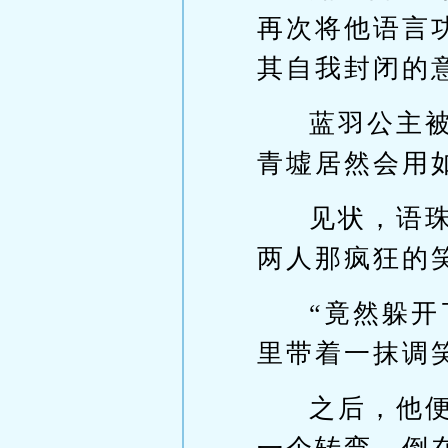
再次将他语言
其自我封闭的
蓝羽公主
青墟居然会用
见状，语
两人那疯狂的
“竟然躲
里带着一抹调
之后，他