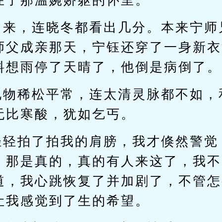
在了那温婉娇躯的怀里。
出来，连晓冬都看出几分。本来宁师
师父成亲那天，宁钰还穿了一身新衣
料想雨停了天晴了，他倒是病倒了。
礼物稀松平常，连太清灵脉都不如，
无比寒酸，犹如乞丐。
轻轻拍了拍我的肩膀，我才倏然警觉
，那是真的，真的有人来这了，我不
道，我心跳恢复了并加剧了，不管怎
让我感觉到了生的希望。