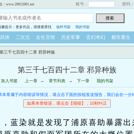
账号：
密码
w.20012001.net
温馨提示：更多作品，请搜索查找
临时书架
我的书架
武侠
二次元
女生言情
历史军事
玄幻奇幻
都市重生
> 第三千七百四十二章 邪异种族
第三千七百四十二章 邪异种族
加入书签
上一章
←
章节列表
→
下一章
我的书架
果本章属于内容错误等情况，请点击下面的按钮发送报告，我们会在一分
蓝染就是发现了浦原喜助暴露出