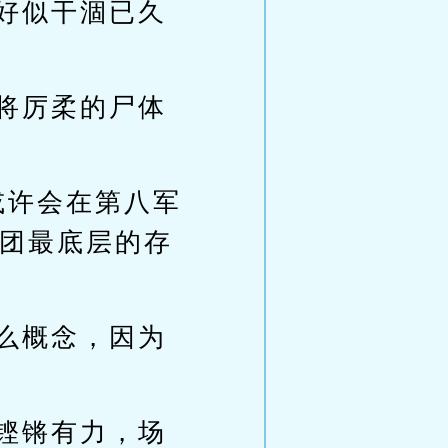
好似干涸已久
将厉柔的尸体
或许会在第八军
团最底层的存
么概念，因为
铿锵有力，场