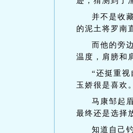
迹，猜测到了
并不是收
的泥土将罗南
而他的旁
温度，肩膀和
“还挺重
玉娇很是喜欢
马康邹起
最终还是选择
知道自己