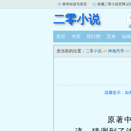
将本站设为首页
收藏二零小说官网,记住：ww
二零小说
首页
书库
排行榜
完本
仙侠
您当前的位置：
二零小说
->
神魂丹帝
-
温馨提示：如
原著中，