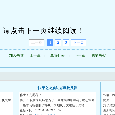
请点击下一页继续阅读！
上一页
1
2
3
下一页
加入书签
上一章
←
章节列表
→
下一章
我的书架
快穿之龙族幼崽疯批反骨
作者：九尾君上
作者：
，炎火泉
简介： 反骨系统特意选了一条龙族幼崽绑定，励志培养
简介： 
一条乖巧听话的小棉袄，为祂疯，为祂狂，为祂...
宠小师
更新时间：2026-03-04 21:16:37
更新时间：2