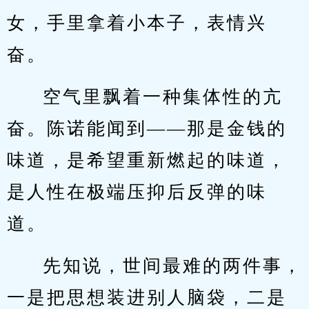
女，手里拿着小本子，表情兴
奋。
空气里飘着一种集体性的亢
奋。陈诺能闻到——那是金钱的
味道，是希望重新燃起的味道，
是人性在极端压抑后反弹的味
道。
先知说，世间最难的两件事，
一是把思想装进别人脑袋，二是