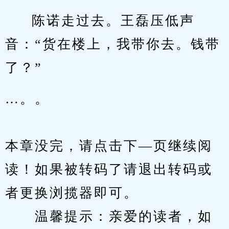
陈诺走过去。王磊压低声
音：“货在楼上，我带你去。钱带
了？”
…。。
本章没完，请点击下—页继续阅
读！如果被转码了请退出转码或
者更换浏揽器即可。
　　温馨提示：亲爱的读者，如