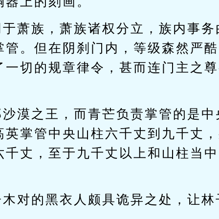
铜器上的刻画。
同于萧族，萧族诸权分立，族内事务
掌管。但在阴刹门内，等级森然严酷
了一切的规章律令，甚而连门主之尊
部沙漠之王，而青芒负责掌管的是中
高英掌管中央山柱六千丈到九千丈，
六千丈，至于九千丈以上和山柱当中
子木对的黑衣人颇具诡异之处，让林