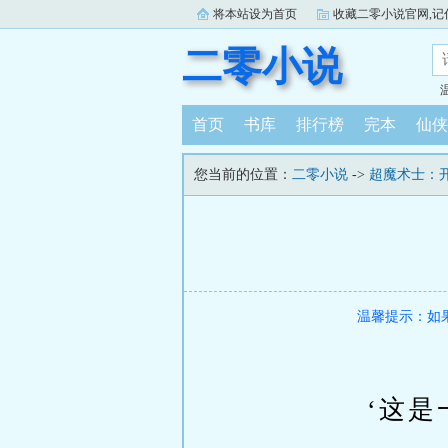
将本站设为首页
收藏二零小说官网,记住：ww
二零小说
首页
书库
排行榜
完本
仙侠
您当前的位置：
二零小说
->
超魔术士：
温馨提示：如
‘这是一