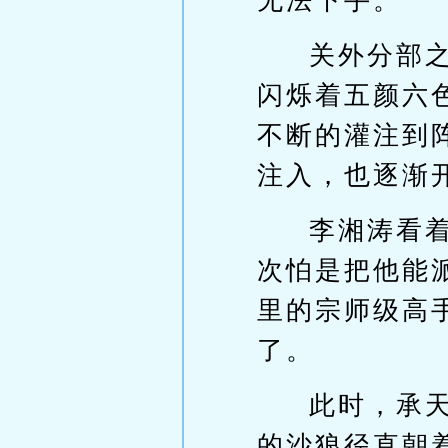
无法下手。
关外分部
闪烁着五颜六
不断的灌注到
注入，也逐渐
李湘涛看
次怕是把他能
里的宗师级高
了。
此时，承
的沙狼径直朝