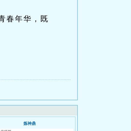
青春年华，既
炼神鼎