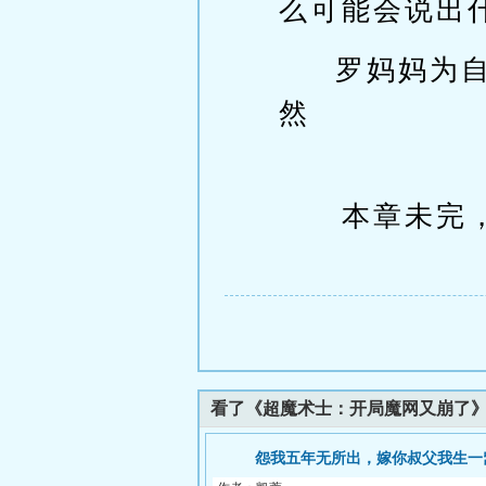
么可能会说出
罗妈妈为
然
本章未完，
看了《超魔术士：开局魔网又崩了
怨我五年无所出，嫁你叔父我生一