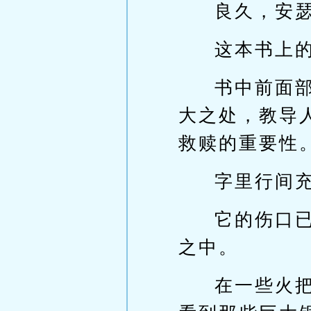
良久，安
这本书上
书中前面
大之处，教导
救赎的重要性
字里行间
它的伤口
之中。
在一些火