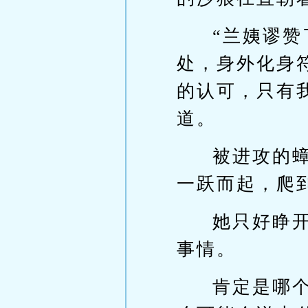
“兰姨谬
处，身外化身
的认可，只有
道。
被进攻的
一跃而起，爬
她只好睁
事情。
肯定是哪