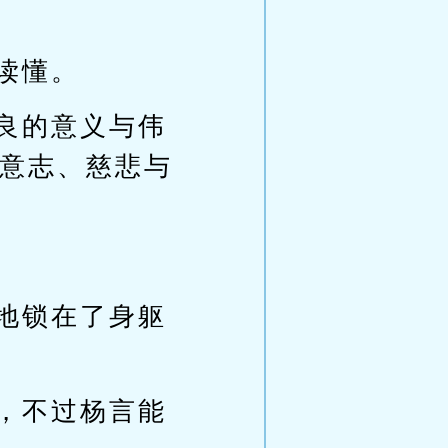
读懂。
良的意义与伟
意志、慈悲与
地锁在了身躯
，不过杨言能