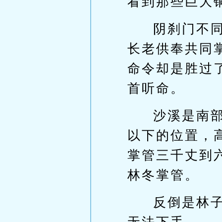
看到那些巨大
阴刹门不
长老供奉共同
命令却是胜过
首听命。
沙溪是南
以下的位置，
掌管三千丈到
林冬掌管。
反倒是林