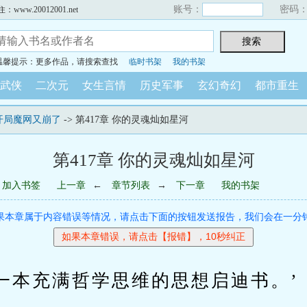
账号：
密码
w.20012001.net
温馨提示：更多作品，请搜索查找
临时书架
我的书架
武侠
二次元
女生言情
历史军事
玄幻奇幻
都市重生
开局魔网又崩了
-> 第417章 你的灵魂灿如星河
第417章 你的灵魂灿如星河
加入书签
上一章
←
章节列表
→
下一章
我的书架
果本章属于内容错误等情况，请点击下面的按钮发送报告，我们会在一分
本充满哲学思维的思想启迪书。’