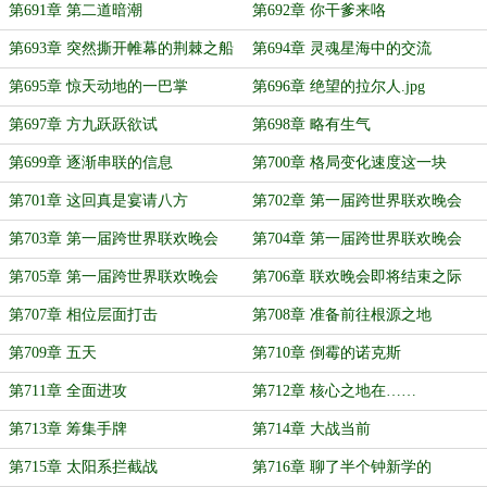
第691章 第二道暗潮
第692章 你干爹来咯
第693章 突然撕开帷幕的荆棘之船
第694章 灵魂星海中的交流
第695章 惊天动地的一巴掌
第696章 绝望的拉尔人.jpg
第697章 方九跃跃欲试
第698章 略有生气
第699章 逐渐串联的信息
第700章 格局变化速度这一块
第701章 这回真是宴请八方
第702章 第一届跨世界联欢晚会
（一）
第703章 第一届跨世界联欢晚会
第704章 第一届跨世界联欢晚会
（二）
（三）
第705章 第一届跨世界联欢晚会
第706章 联欢晚会即将结束之际
（四）
——
第707章 相位层面打击
第708章 准备前往根源之地
第709章 五天
第710章 倒霉的诺克斯
第711章 全面进攻
第712章 核心之地在……
第713章 筹集手牌
第714章 大战当前
第715章 太阳系拦截战
第716章 聊了半个钟新学的