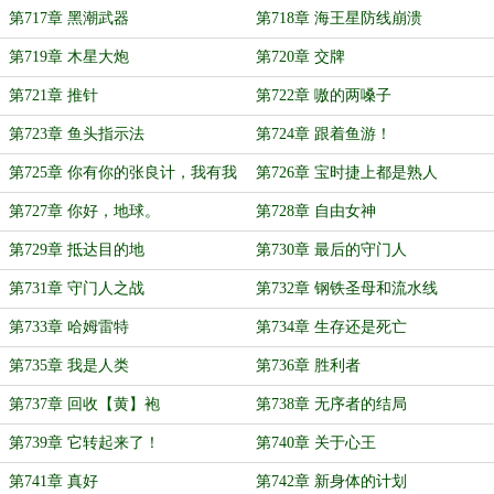
第717章 黑潮武器
第718章 海王星防线崩溃
第719章 木星大炮
第720章 交牌
第721章 推针
第722章 嗷的两嗓子
第723章 鱼头指示法
第724章 跟着鱼游！
第725章 你有你的张良计，我有我
第726章 宝时捷上都是熟人
的小萝莉……？
第727章 你好，地球。
第728章 自由女神
第729章 抵达目的地
第730章 最后的守门人
第731章 守门人之战
第732章 钢铁圣母和流水线
第733章 哈姆雷特
第734章 生存还是死亡
第735章 我是人类
第736章 胜利者
第737章 回收【黄】袍
第738章 无序者的结局
第739章 它转起来了！
第740章 关于心王
第741章 真好
第742章 新身体的计划