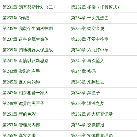
第231章 朗基努斯计划（二）
第232章 杨柳（托管模式）
第233章 β作战
第234章 一头扎进去
第235章 我勒个生物科技啊！
第236章 镂空金属
第237章 诺科金属生命体
第238章 圣堂中控室
第239章 扫地机器人保卫战
第240章 方九打中单
第241章 泄愤以及新思路
第242章 再次坠入
第243章 溢彩的左手
第244章 密码
第245章 反方向的钟
第246章 来到过去
第247章 相亲相爱一家人
第248章 黑匣子
第249章 诡异的黑匣子
第250章 浑浊之梦
第251章 新的色彩
第252章 能力研究记录
第253章 管理局内部
第254章 交换情报
第255章 真实之眼
第256章 实体世界理论