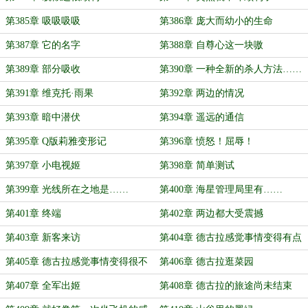
第385章 吸吸吸吸
第386章 庞大而幼小的生命
第387章 它的名字
第388章 自尊心这一块嗷
第389章 部分吸收
第390章 一种全新的杀人方法……
第391章 维克托·雨果
第392章 两边的情况
第393章 暗中潜伏
第394章 遥远的通信
第395章 Q版莉雅变形记
第396章 愤怒！屈辱！
第397章 小电视姬
第398章 简单测试
第399章 光线所在之地是……
第400章 海星管理局里有……
第401章 终端
第402章 两边都大受震撼
第403章 新客来访
第404章 德古拉感觉事情变得有点
不对劲
第405章 德古拉感觉事情变得很不
第406章 德古拉逛菜园
对劲……
第407章 全军出姬
第408章 德古拉的旅途尚未结束