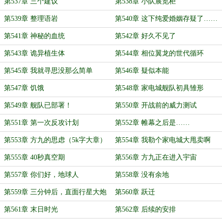
第537章 三个建议
第538章 小队展览柜
第539章 整理语岩
第540章 这下纯爱婚姻存疑了……
第541章 神秘的血统
第542章 好久不见了
第543章 诡异植生体
第544章 相位翼龙的世代循环
第545章 我就寻思没那么简单
第546章 疑似本能
第547章 饥饿
第548章 家电城舰队初具雏形
第549章 舰队已部署！
第550章 开战前的威力测试
第551章 第一次反攻计划
第552章 帷幕之后是……
第553章 方九的思虑（5k字大章）
第554章 我勒个家电城大甩卖啊
第555章 40秒真空期
第556章 方九正在进入宇宙
第557章 你们好，地球人
第558章 没有余地
第559章 三分钟后，直面行星大炮
第560章 跃迁
第561章 末日时光
第562章 后续的安排