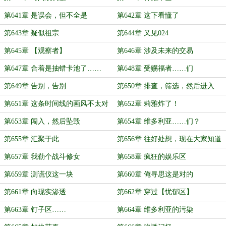
第641章 是误会，但不全是
第642章 这下看懂了
第643章 疑似祖宗
第644章 又见024
第645章 【观察者】
第646章 涉及未来的交易
第647章 合着是抽错卡池了……
第648章 受赐福者……们
第649章 告别，告别
第650章 排查，筛选，然后进入
第651章 这条时间线的画风不太对
第652章 莉雅炸了！
啊
第653章 闯入，然后坠毁
第654章 维多利亚……们？
第655章 汇聚于此
第656章 往好处想，现在大家知道
要去哪了
第657章 我勒个战斗修女
第658章 疯狂的娱乐区
第659章 测谎仪这一块
第660章 俺寻思这是对的
第661章 向现实渗透
第662章 穿过【忧郁区】
第663章 钉子区……
第664章 维多利亚的污染