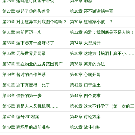
第25章 这玩意可比菌子带劲
第26章 触感
第27章 掀起了你的头盖骨
第28章 还不谢谢蜗牛哥
第29章 对面这异常到底图个啥啊？
第30章 这谁家小孩！？
第31章 向前再迈一步
第32章 莉雅：我到底是不是人呐！
第33章 这下凑齐一桌麻将了
第34章 大型展开
第35章 无头世界异闻录
第36章 这地方【脑洞】真不小……
第37章 现在物业的业务范围真广
第38章 离开的办法
啊……
第39章 暂时的合作关系
第40章 心胸开阔
第41章 这下真慌得一比了
第42章 归于尘土
第43章 信任的第一步
第44章 四个要求
第45章 真是人人又机机啊……
第46章 这太不科学了（第一次的三
更！）
第47章 编号201档案
第48章 讨论方案
第49章 商场里的战前准备
第50章 战斗打响