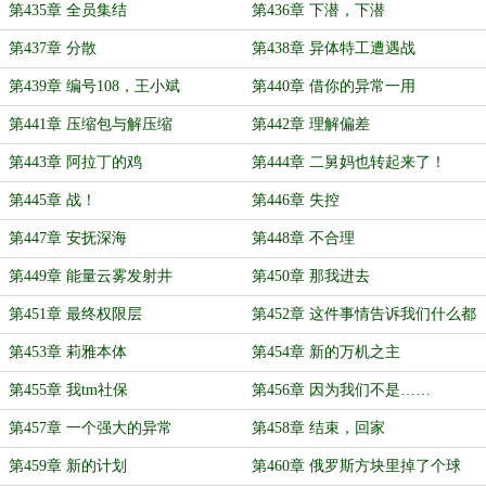
第435章 全员集结
第436章 下潜，下潜
第437章 分散
第438章 异体特工遭遇战
第439章 编号108，王小斌
第440章 借你的异常一用
第441章 压缩包与解压缩
第442章 理解偏差
第443章 阿拉丁的鸡
第444章 二舅妈也转起来了！
第445章 战！
第446章 失控
第447章 安抚深海
第448章 不合理
第449章 能量云雾发射井
第450章 那我进去
第451章 最终权限层
第452章 这件事情告诉我们什么都
吃只会害了你！
第453章 莉雅本体
第454章 新的万机之主
第455章 我tm社保
第456章 因为我们不是……
第457章 一个强大的异常
第458章 结束，回家
第459章 新的计划
第460章 俄罗斯方块里掉了个球