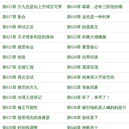
第615章 方九也是玩上空域宝可梦
第616章 嚯嚯，还有三阶段的哦
了……
第617章 集合
第618章 这也是一种剑来
第619章 终结之后
第620章 始源真主
第621章 天才维多利亚的身份
第622章 莉雅大感佩服
第623章 接受命运
第624章 重置核心
第625章 创造
第626章 拉帮结派
第627章 交接汇报
第628章 愿望实现
第629章 再次尝试
第630章 肉身突入宇宙空间
第631章 燃尽的方九
第632章 准备回家
第633章 办理入境登记
第634章 坏了，来早了！
第635章 修正可能性
第636章 被扫地机器人喊妈妈是什
么体验
第637章 接受现实的洛薇瑟
第638章 急转直下
第639章 时间线调整
第640章 神殿术士