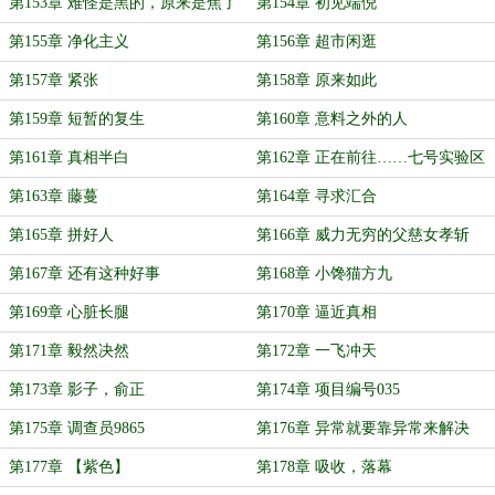
第153章 难怪是黑的，原来是焦了
第154章 初见端倪
第155章 净化主义
第156章 超市闲逛
第157章 紧张
第158章 原来如此
第159章 短暂的复生
第160章 意料之外的人
第161章 真相半白
第162章 正在前往……七号实验区
第163章 藤蔓
第164章 寻求汇合
第165章 拼好人
第166章 威力无穷的父慈女孝斩
第167章 还有这种好事
第168章 小馋猫方九
第169章 心脏长腿
第170章 逼近真相
第171章 毅然决然
第172章 一飞冲天
第173章 影子，俞正
第174章 项目编号035
第175章 调查员9865
第176章 异常就要靠异常来解决
第177章 【紫色】
第178章 吸收，落幕