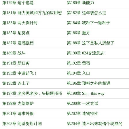
第179章 这个也是
第180章 新能力
第181章 能力测试和方九的应用想
第182章 这年该怎么过
法
第183章 两天倒计时
第184章 我种下一颗种子
第185章 尼莫点
第186章 魔方
第187章 震感强烈
第188章 这下是私人恩怨了
第189章 战斗
第190章 024交流意志
第191章 新任务
第192章 留宿
第193章 申请起飞！
第194章 入口
第195章 连上了
第196章 预料之外的相遇
第197章 老乡见老乡，头槌硬邦邦
第198章 Sir，this way
第199章 内部熔炉
第200章 一次尝试
第201章 请求外援
第202章 造物特性
第203章 朗基努斯计划
第204章 造不出来就借个现成的