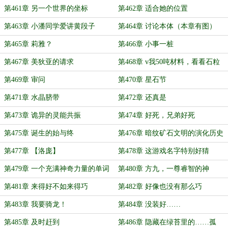
第461章 另一个世界的坐标
第462章 适合她的位置
第463章 小潘同学爱讲黄段子
第464章 讨论本体（本章有图）
第465章 莉雅？
第466章 小事一桩
第467章 美狄亚的请求
第468章 v我50吨材料，看看石粒
第469章 审问
第470章 星石节
第471章 水晶脐带
第472章 还真是
第473章 诡异的灵能共振
第474章 好死，兄弟好死
第475章 诞生的始与终
第476章 暗纹矿石文明的演化历史
第477章 【洛庞】
第478章 这游戏名字特别好猜
第479章 一个充满神奇力量的单词
第480章 方九，一尊睿智的神
第481章 来得好不如来得巧
第482章 好像也没有那么巧
第483章 我要骑龙！
第484章 没装好……
第485章 及时赶到
第486章 隐藏在绿苔里的……孤