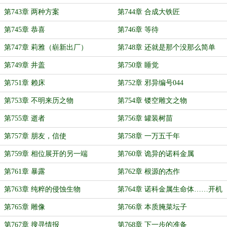
第743章 两种方案
第744章 合成大铁匠
第745章 恭喜
第746章 等待
第747章 莉雅（崭新出厂）
第748章 还就是那个没那么简单
第749章 井盖
第750章 睡觉
第751章 赖床
第752章 邪异编号044
第753章 不明来历之物
第754章 镂空雕文之物
第755章 逝者
第756章 罐装树苗
第757章 朋友，信使
第758章 一万五千年
第759章 相位展开的另一端
第760章 诡异的诺科金属
第761章 暴露
第762章 根源的杰作
第763章 纯粹的侵蚀生物
第764章 诺科金属生命体……开机
了
第765章 雕像
第766章 本质腌菜坛子
第767章 搜寻情报
第768章 下一步的准备