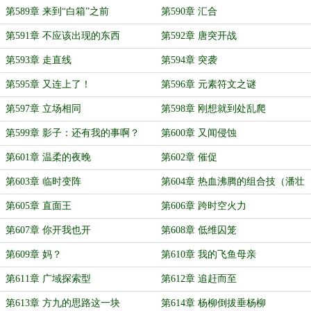
第589章 来到“白箱”之前
第590章 汇合
第591章 不应该出现的东西
第592章 唐突开战
第593章 走直线
第594章 突袭
第595章 又连上了！
第596章 元素符文之谜
第597章 立场相同
第598章 刚想就到处乱爬
第599章 影子：还有我的事啊？
第600章 又闻侵蚀
第601章 温柔的夜晚
第602章 催促
第603章 临时变阵
第604章 热血沸腾的组合技（潘壮
版）
第605章 直面王
第606章 跨时空火力
第607章 你开我也开
第608章 低维囚笼
第609章 妈？
第610章 我的飞鱼母亲
第611章 广域探索型
第612章 追赶而至
第613章 方九的思路这一块
第614章 杨柳倒拔垂杨柳