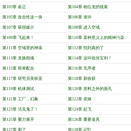
第103章 俞正
第104章 相位龙的线索
第105章 攻击性这一块
第106章 准许
第107章 获得媒介
第108章 进入空域
第109章 飞起来！
第110章 某种意义上的精神污染
第111章 空域里的神庙
第112章 找到真的了
第113章 龙族怨魂
第114章 这叫祖传宝剑！
第115章 简单配合
第116章 无序者
第117章 研究员美狄亚
第118章 新收获
第119章 机体测试
第120章 意料之外的面孔
第121章 工厂，幻象
第122章 老妪
第123章 活见鬼了！
第124章 起飞
第125章 重力展开
第126章 重要道具
第127章 裂了
第128章 记忆