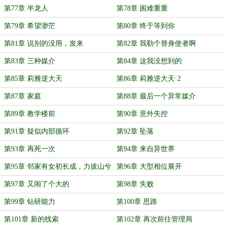
第77章 半龙人
第78章 困难重重
第79章 希望渺茫
第80章 终于等到你
第81章 说别的没用，发来
第82章 我勒个替身使者啊
第83章 三种媒介
第84章 这我没想到的
第85章 莉雅逆大天
第86章 莉雅逆大天·2
第87章 家庭
第88章 最后一个异常媒介
第89章 教学楼前
第90章 意外失控
第91章 疑似内部循环
第92章 坠落
第93章 再死一次
第94章 来自异世界
第95章 邻家有女初长成，力拔山兮
第96章 大型相位展开
气盖世
第97章 又闹了个大的
第98章 失败
第99章 钻研能力
第100章 思路
第101章 新的线索
第102章 再次前往管理局