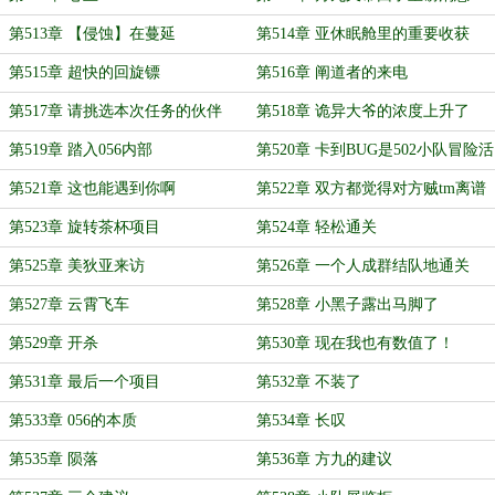
第513章 【侵蚀】在蔓延
第514章 亚休眠舱里的重要收获
第515章 超快的回旋镖
第516章 阐道者的来电
第517章 请挑选本次任务的伙伴
第518章 诡异大爷的浓度上升了
第519章 踏入056内部
第520章 卡到BUG是502小队冒险活
动的必要环节
第521章 这也能遇到你啊
第522章 双方都觉得对方贼tm离谱
第523章 旋转茶杯项目
第524章 轻松通关
第525章 美狄亚来访
第526章 一个人成群结队地通关
第527章 云霄飞车
第528章 小黑子露出马脚了
第529章 开杀
第530章 现在我也有数值了！
第531章 最后一个项目
第532章 不装了
第533章 056的本质
第534章 长叹
第535章 陨落
第536章 方九的建议