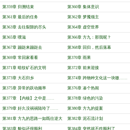
第359章 归溯结束
第360章 集体意识
第361章 最后的任务
第362章 梦魇领主
第363章 去往裂隙的尽头
第364章 虚空世界
第365章 噗滋
第366章 方九：那我呢？
第367章 蹦跶来蹦跶去
第368章 回归，然后落幕
第369章 常回家看看
第370章 雨果
第371章 暗纹矿石的文明
第372章 前来迎接
第373章 大石归乡
第374章 跨物种文化这一块嗷……
第375章 异常的跃动频率
第376章 凑个热闹
第377章 【内核】之中是……
第378章 绿色的污染
第379章 好久没祸祸陆玲了……
第380章 方九的提案
第381章 方九的思路一如既往逆大
第382章 泥石流计划
天
第383章 貌似还很顺利
第384章 突然就不咋顺利了