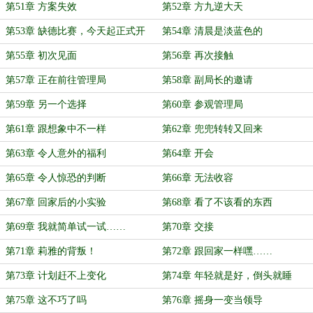
第51章 方案失效
第52章 方九逆大天
第53章 缺德比赛，今天起正式开
第54章 清晨是淡蓝色的
赛……
第55章 初次见面
第56章 再次接触
第57章 正在前往管理局
第58章 副局长的邀请
第59章 另一个选择
第60章 参观管理局
第61章 跟想象中不一样
第62章 兜兜转转又回来
第63章 令人意外的福利
第64章 开会
第65章 令人惊恐的判断
第66章 无法收容
第67章 回家后的小实验
第68章 看了不该看的东西
第69章 我就简单试一试……
第70章 交接
第71章 莉雅的背叛！
第72章 跟回家一样嘿……
第73章 计划赶不上变化
第74章 年轻就是好，倒头就睡
第75章 这不巧了吗
第76章 摇身一变当领导