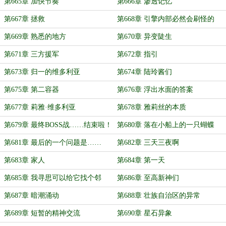
第665章 加快节奏
第666章 渗透记忆
第667章 拯救
第668章 引擎内部必然会刷怪的
第669章 熟悉的地方
第670章 异变陡生
第671章 三方援军
第672章 指引
第673章 归一的维多利亚
第674章 陆玲酱们
第675章 第二容器
第676章 浮出水面的答案
第677章 莉雅·维多利亚
第678章 雅莉丝的本质
第679章 最终BOSS战……结束啦！
第680章 落在小船上的一只蝴蝶
第681章 最后的一个问题是……
第682章 三天三夜啊
第683章 家人
第684章 第一天
第685章 我寻思可以给它找个邻
第686章 至高新神们
居……
第687章 暗潮涌动
第688章 壮族自治区的异常
第689章 短暂的精神交流
第690章 星石异象