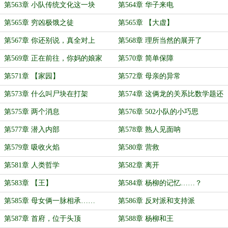
第563章 小队传统文化这一块
第564章 华子来电
第565章 穷凶极饿之徒
第565章 【大虚】
第567章 你还别说，真全对上
第568章 理所当然的展开了
了……
第569章 正在前往，你妈的娘家
第570章 简单保障
（不是骂人）
第571章 【家园】
第572章 母亲的异常
第573章 什么叫尸块在打架
第574章 这俩龙的关系比数学题还
复杂
第575章 两个消息
第576章 502小队的小巧思
第577章 潜入内部
第578章 熟人见面呐
第579章 吸收火焰
第580章 营救
第581章 人类哲学
第582章 离开
第583章 【王】
第584章 杨柳的记忆……？
第585章 母女俩一脉相承……
第586章 反对派和支持派
第587章 首府，位于头顶
第588章 杨柳和王