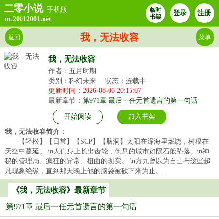
二零小说
手机版
临时
登录
注册
书架
m.20012001.net
我，无法收容
返回
菜单
我，无法收容
作者：五月时期
类别：科幻未来
状态：连载中
更新时间：2026-08-06 20:15:07
最新章节：
第971章 最后一任元首遗言的第一句话
开始阅读
加入书架
我，无法收容简介：
【轻松】【日常】【SCP】【脑洞】太阳在深海里燃烧，树根在
天空中蔓延。 \n人们身上长出齿轮，倒悬的城市如陨石般坠落。\n神
秘的管理局、疯狂的异常、扭曲的现实。 \n方九曾以为自己与这些超
凡现象绝缘，直到那天晚上他的脑袋被砍下来为止。...
《我，无法收容》最新章节
第971章 最后一任元首遗言的第一句话