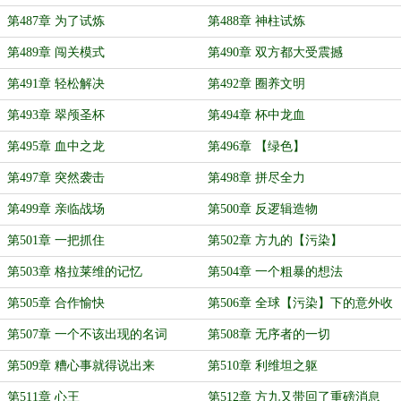
独？
第487章 为了试炼
第488章 神柱试炼
第489章 闯关模式
第490章 双方都大受震撼
第491章 轻松解决
第492章 圈养文明
第493章 翠颅圣杯
第494章 杯中龙血
第495章 血中之龙
第496章 【绿色】
第497章 突然袭击
第498章 拼尽全力
第499章 亲临战场
第500章 反逻辑造物
第501章 一把抓住
第502章 方九的【污染】
第503章 格拉莱维的记忆
第504章 一个粗暴的想法
第505章 合作愉快
第506章 全球【污染】下的意外收
获
第507章 一个不该出现的名词
第508章 无序者的一切
第509章 糟心事就得说出来
第510章 利维坦之躯
第511章 心王
第512章 方九又带回了重磅消息