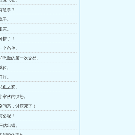
 理直气壮。
 有急事？
 疯子。
 银灾。
 可惜了！
 一个条件。
章 和恶魔的第一次交易。
 就位。
 开打。
 龙血之怒。
章 小家伙的愤怒。
章 空间系，讨厌死了！
 何必呢！
 评估出错。