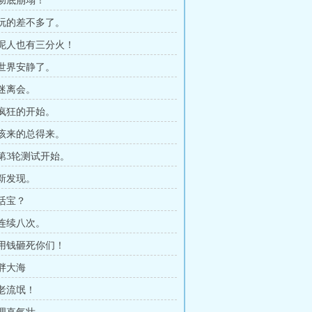
 彻底崩塌！
章 玩的差不多了。
章 泥人也有三分火！
 世界安静了。
 迷离会。
 疯狂的开始。
章 该来的总得来。
 第3轮测试开始。
 新发现。
 活宝？
 连续八次。
章 用钱砸死你们！
 胖大海
 老流氓！