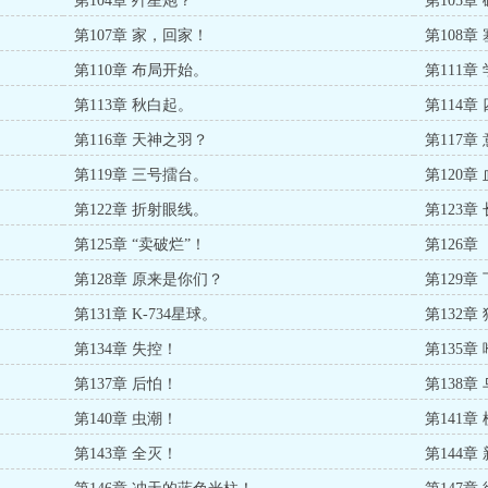
第104章 歼星炮？
第105章
第107章 家，回家！
第108章
第110章 布局开始。
第111
第113章 秋白起。
第114章
第116章 天神之羽？
第117章
第119章 三号擂台。
第120章
第122章 折射眼线。
第123章
第125章 “卖破烂”！
第126章
第128章 原来是你们？
第129
第131章 K-734星球。
第132章
第134章 失控！
第135章
第137章 后怕！
第138章
第140章 虫潮！
第141章
第143章 全灭！
第144章