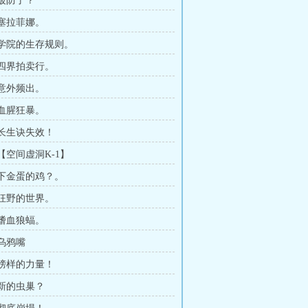
 破防了？
 塞拉菲娜。
章 学院的生存规则。
 四界拍卖行。
 意外频出。
 血腥狂暴。
 长生诀失效！
 【空间虚洞K-1】
章 下金蛋的鸡？。
 狂野的世界。
 嗜血狼蝠。
 乌鸦嘴
 榜样的力量！
 新的虫巢？