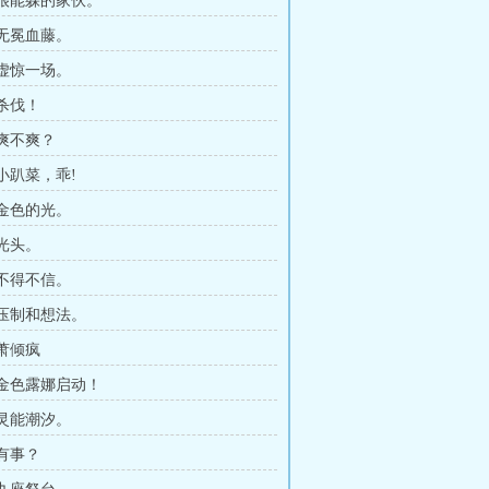
章 很能躲的家伙。
 无冕血藤。
 虚惊一场。
 杀伐！
 爽不爽？
 小趴菜，乖!
 金色的光。
 光头。
 不得不信。
 压制和想法。
 萧倾疯
章 金色露娜启动！
 灵能潮汐。
 有事？