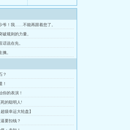
章 少爷！我……不能再跟着您了。
章 突破规则的力量。
 丑话说在先。
 生擒。
赌石？
消遣！
开始你的表演！
该死的聪明人!
 【超级幸运大轮盘】
 装逼要扣钱？