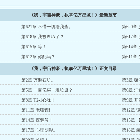
《我，宇宙神豪，执掌亿万星域！》最新章节
第621章 不惜一切给我查。
第620
第618章 我被PUA了？
第617
第615章 等！
第614章
第612章 你配吗？
第611章
《我，宇宙神豪，执掌亿万星域！》正文目录
第2章 万源石坊。
第3章 
第5章 一百亿买一堆垃圾？
第6章 
第8章 T2-1心脉！
第9章 
第11章 老狐狸!
第12章 
第14章 夜鸦号！
第15章
第17章 心理阴影。
第18章