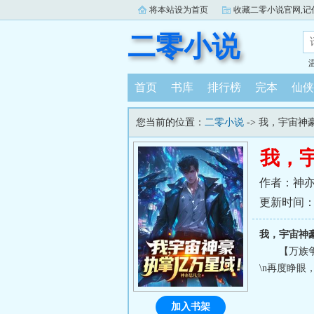
将本站设为首页
收藏二零小说官网,记住：ww
二零小说
首页
书库
排行榜
完本
仙侠
您当前的位置：
二零小说
-> 我，宇宙
我，
作者：神
更新时间：202
我，宇宙神
【万族
\n再度睁眼
加入书架