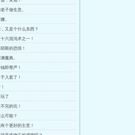
 价值：未知！
 和老子做生意。
露娜。
 你，又是个什么东西？
 三十六混沌术之一！
 莫耶斯的恐惧！
 深渊魔典。
 金钱即尊严！
 终于入套了！
悟！
不玩了
 填不完的坑！
 怎么可能？
 我有个更好的主意！