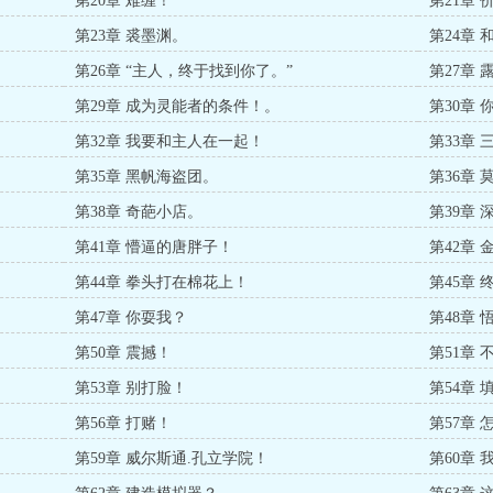
第20章 难缠！
第21章
第23章 裘墨渊。
第24章
第26章 “主人，终于找到你了。”
第27章 
第29章 成为灵能者的条件！。
第30章
第32章 我要和主人在一起！
第33章
第35章 黑帆海盗团。
第36章
第38章 奇葩小店。
第39章
第41章 懵逼的唐胖子！
第42章
第44章 拳头打在棉花上！
第45章
第47章 你耍我？
第48章 
第50章 震撼！
第51章 
第53章 别打脸！
第54章
第56章 打赌！
第57章
第59章 威尔斯通.孔立学院！
第60章