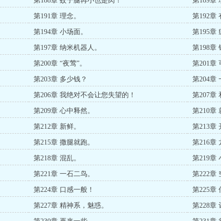
第188章 蚊子腿再小也是肉！
第189章
第191章 理念。
第192章
第194章 小场面。
第195章
第197章 纳米机器人。
第198章
第200章 “夜莺”。
第201章
第203章 多少钱？
第204章
第206章 我绝对不会让您失望的！
第207
第209章 心中释然。
第210章
第212章 新鲜。
第213章
第215章 撒腿就跑。
第216章
第218章 混乱。
第219
第221章 一石二鸟。
第222
第224章 口感一般！
第225章
第227章 精神系，魅惑。
第228章