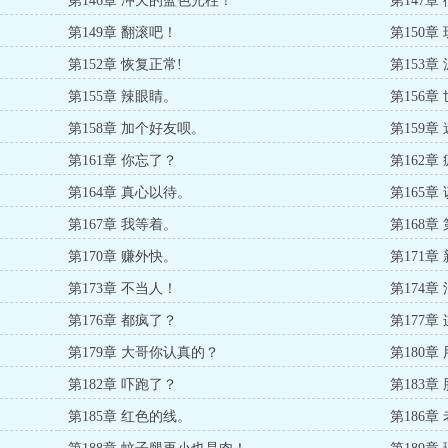
第146章 冲天的蓝色光柱！
第147章
第149章 翻滚吧！
第150
第152章 恢复正常!
第153
第155章 辣眼睛。
第156章
第158章 加个好友呗。
第159章
第161章 你忘了？
第162章
第164章 真心以待。
第165
第167章 我等着。
第168章
第170章 赚外快。
第171章
第173章 不当人！
第174章
第176章 都疯了？
第177章
第179章 大哥你认真的？
第180
第182章 吓跑了？
第183章
第185章 红色的线。
第186章