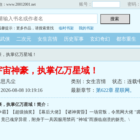
账号：
密码
w.20012001.net
温馨提示：更多作品，请搜索查找
临时书架
我的书架
武侠
二次元
女生言情
历史军事
玄幻奇幻
都市重生
神豪，执掌亿万星域！
宇宙神豪，执掌亿万星域！
亦思凡尘
类别：女生言情
状态：连载
6-08-08 10:19:16
最新章节：
第622章 星联网。
豪，执掌亿万星域！简介：
争霸】【超级抽奖】【幕后大佬】【诸神黄昏】一场背叛，令黑网大佬 “裘
，竟已魂穿异星，附身于一具因服用禁药 “神域”而濒临崩溃的躯壳。\