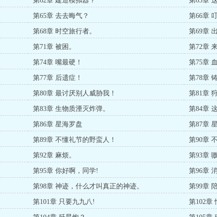
第62章 建造模拟器？
第63章
第65章 去去晦气？
第66章 
第68章 时空旅行者。
第69章 
第71章 被困。
第72章
第74章 嘴最硬！
第75章
第77章 后遗症！
第78章
第80章 最讨厌别人威胁我！
第81章
第83章 生物质湮灭炸弹。
第84章
第86章 星海罗盘
第87章
第89章 不懂礼节的野蛮人！
第90章
第92章 麻烦。
第93章 
第95章 你好啊，同学!
第96章 
第98章 神迹，什么才叫真正的神迹。
第99章
第101章 只要九九八!
第102