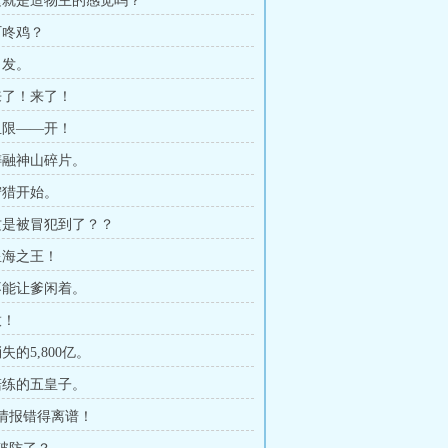
 这就是造物主的感觉吗？
叮咚鸡？
出发。
 来了！来了！
 血限——开！
 铸融神山碎片。
 狩猎开始。
 这是被冒犯到了？？
 星海之王！
 不能让爹闲着。
嗷！
消失的5,800亿。
 陪练的五皇子。
章 情报错得离谱！