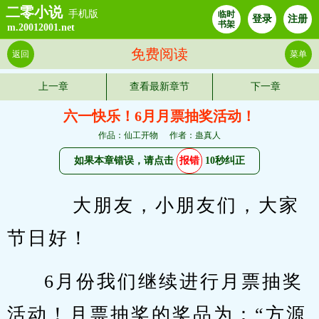
二零小说
手机版
临时
登录
注册
书架
m.20012001.net
免费阅读
返回
菜单
上一章
查看最新章节
下一章
六一快乐！6月月票抽奖活动！
作品：仙工开物
作者：蛊真人
如果本章错误，请点击
报错
10秒纠正
    大朋友，小朋友们，大家
节日好！
6月份我们继续进行月票抽奖
活动！月票抽奖的奖品为：“方源