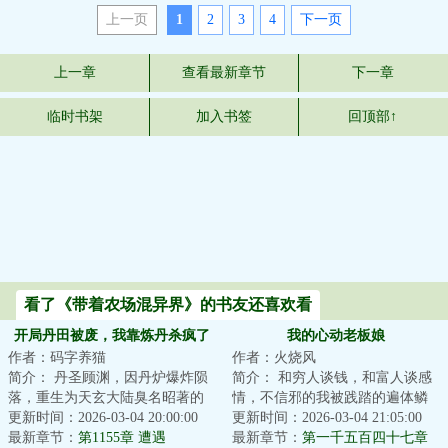
上一页
1
2
3
4
下一页
上一章
查看最新章节
下一章
临时书架
加入书签
回顶部↑
看了《带着农场混异界》的书友还喜欢看
开局丹田被废，我靠炼丹杀疯了
我的心动老板娘
作者：码字养猫
作者：火烧风
简介： 丹圣顾渊，因丹炉爆炸陨
简介： 和穷人谈钱，和富人谈感
落，重生为天玄大陆臭名昭著的
情，不信邪的我被践踏的遍体鳞
纨绔少爷。丹田被废，家族倾
更新时间：2026-03-04 20:00:00
伤...直到老板娘出现，我才发现
更新时间：2026-03-04 21:05:00
颓，强敌...
最新章节：
第1155章 遭遇
我...
最新章节：
第一千五百四十七章