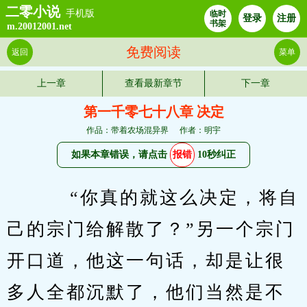
二零小说
手机版
临时
登录
注册
书架
m.20012001.net
免费阅读
返回
菜单
上一章
查看最新章节
下一章
第一千零七十八章 决定
作品：带着农场混异界
作者：明宇
如果本章错误，请点击
报错
10秒纠正
    “你真的就这么决定，将自
己的宗门给解散了？”另一个宗门
开口道，他这一句话，却是让很
多人全都沉默了，他们当然是不