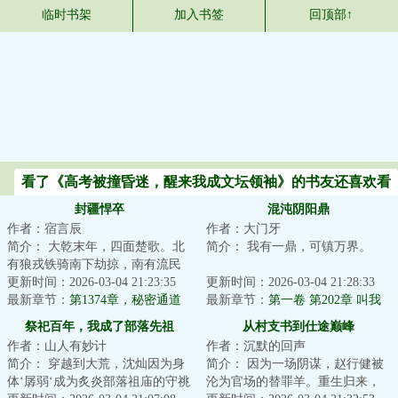
临时书架
加入书签
回顶部↑
看了《高考被撞昏迷，醒来我成文坛领袖》的书友还喜欢看
封疆悍卒
混沌阴阳鼎
作者：宿言辰
作者：大门牙
简介： 大乾末年，四面楚歌。北
简介： 我有一鼎，可镇万界。
有狼戎铁骑南下劫掠，南有流民
四起匪盗横行。
更新时间：2026-03-04 21:23:35
阴阳初鸣，生道纹定天地乾坤。
更新时间：2026-03-04 21:28:33
最新章节：
第1374章，秘密通道
最新章节：
第一卷 第202章 叫我
...
大哥！
祭祀百年，我成了部落先祖
从村支书到仕途巅峰
作者：山人有妙计
作者：沉默的回声
简介： 穿越到大荒，沈灿因为身
简介： 因为一场阴谋，赵行健被
体‘孱弱‘成为炙炎部落祖庙的守祧
沦为官场的替罪羊。重生归来，