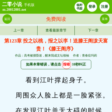
二零小说
手机版
临时
登录
注册
书架
m.20012001.net
免费阅读
返回
菜单
上一章
查看最新章节
下一章
第123章 投之以桃，报之以李！送滕王阁泼天富
贵！《滕王阁序》
作品：高考被撞昏迷，醒来我成文坛领袖
作者：青春痘玛莉
如果本章错误，请点击
报错
10秒纠正
    看到江叶撑起身子。
周围众人脸上都是一脸紧张。
在发现江叶并无大碍的时候，