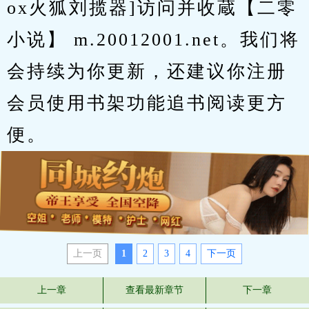
ox火狐刘揽器]访问并收蔵【二零
小说】 m.20012001.net。我们将
会持续为你更新，还建议你注册
会员使用书架功能追书阅读更方
便。
上一页
1
2
3
4
下一页
上一章
查看最新章节
下一章