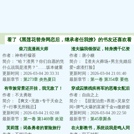
看了《黑莲花替身网恋后，继承者任我撩》的书友还喜欢看
柴刀流漫画大师
渣夫骗我领假证，转身携千亿资
作者：神奇柠檬茶
作者：唐小糖
产嫁权少
简介： “哈？渣男？你们自愿的凭
简介： 【渣夫火葬场+男主先婚后
什么说我是渣男？”……坂本健重
爱+虐渣打脸】
生东京，一周目，把现实当成恋
更新时间：2026-03-04 20:33:31
更新时间：2026-03-04 21:01:40
爱...
最新章节：
第273章 炎热夏日
结婚两年，江染补办...
最新章节：
第一卷 第354章 要他
们千百倍的还回来
有帝族背景还开挂，我无敌了！
穿成囚禁残疾将军的恶毒女配后
作者：不太勇敢
作者：自由之上
简介： 【爽文+无敌+专干天命之
简介： 【甜宠治愈+养崽+灵泉空
子+行事无所顾忌】
间+脾气火爆的富家千金vs傲娇倔
更新时间：2026-03-04 21:02:08
强的少年将军】
更新时间：2026-03-04 20:22:50
帝族一怒，浮尸...
最新章节：
第一卷 第1469章 欢迎
最新章节：
第45章厮杀
进入地狱，被盯上了
芙莉莲：词条勇者的冒险旅行
在火影教书，系统说我是鸣人同