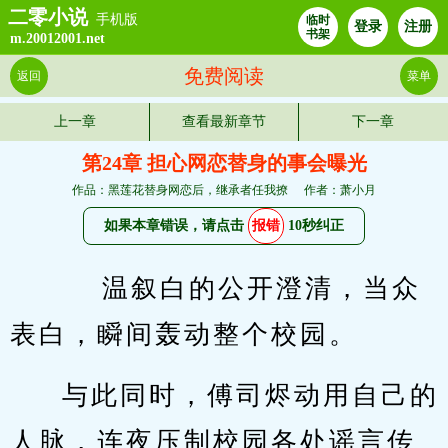
二零小说
手机版
临时
登录
注册
书架
m.20012001.net
免费阅读
返回
菜单
上一章
查看最新章节
下一章
第24章 担心网恋替身的事会曝光
作品：黑莲花替身网恋后，继承者任我撩
作者：萧小月
如果本章错误，请点击
报错
10秒纠正
    温叙白的公开澄清，当众
表白，瞬间轰动整个校园。
与此同时，傅司烬动用自己的
人脉，连夜压制校园各处谣言传