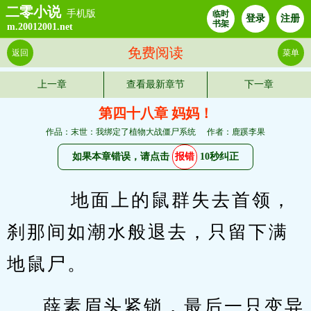
二零小说
手机版
临时
登录
注册
书架
m.20012001.net
免费阅读
返回
菜单
上一章
查看最新章节
下一章
第四十八章 妈妈！
作品：末世：我绑定了植物大战僵尸系统
作者：鹿蹊李果
如果本章错误，请点击
报错
10秒纠正
    地面上的鼠群失去首领，
刹那间如潮水般退去，只留下满
地鼠尸。
薛素眉头紧锁，最后一只变异