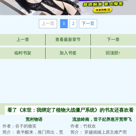
上一页
1
2
下一页
上一章
查看最新章节
下一章
临时书架
加入书签
回顶部↑
看了《末世：我绑定了植物大战僵尸系统》的书友还喜欢看
荒村物语
流放岭南，世子妃养崽开荒带飞
作者：谷子的微笑
作者：竹枝欢
全家
简介： 夜半醒来，推门而出，荒
简介： 穿越就碰上原主难产而