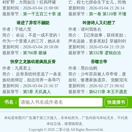
村旷野，大雨如注！狂风呼啸
亡，程七七拼命生下女儿，吃饱
中，忽然听见有人喊自己，四顾
更新时间：2026-03-04 21:00:00
穿暖在侯府躺平三年，谁知碰上
更新时间：2026-03-04 21:26:14
一看，夜...
最新章节：
第一千五百三十章 迷
抄家流放...
最新章节：
第一卷 第110章 不懂
失在虚幻中的女人
就别说话
谁进了异世不蹦跶
吟游诗人又幻想了
作者：千镜八荒
作者：请叫我鱼右
简介： 命运，不是一成不变的！
简介： 【记录故事，获得奖励；
作为一个普通人的三万，她从未
声名远扬，更多奖励】穿越到剑
想过，有一天她会因为和一只乌
更新时间：2026-03-04 20:18:00
与魔法世界的唐奇，发现只要在
更新时间：2026-03-04 21:19:20
龟对话...
最新章节：
第766章 眼缘
【日志...
最新章节：
第332章 逻辑自洽
（4k）
快穿之龙族幼崽疯批反骨
吞噬古帝
作者：九尾君上
作者：黑白仙鹤
简介： 反骨系统特意选了一条龙
简介：少年苏辰被人夺帝骨，废
族幼崽绑定，励志培养一条乖巧
血轮，惨遭家族遗弃。 觉醒混沌
听话的小棉袄，为祂疯，为祂
更新时间：2026-03-04 21:16:37
体，开启混沌吞噬塔，以混沌杀
更新时间：2026-02-27 21:00:02
狂，为祂...
最新章节：
第5章 天玑真人
戮重聚血轮，...
最新章节：
第6215章 本王不愿意
随意滥杀无辜
书名：
本站若有图片广告属于第三方接入，非本站所为，广告内容与本站无关，不代表
本站立场，请谨慎阅读。
Copyright © 2020 二零小说 All Rights Reserved.kk