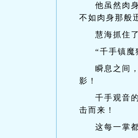
他虽然肉
不如肉身那般
慧海抓住
“千手镇魔
瞬息之间
影！
千手观音
击而来！
这每一掌