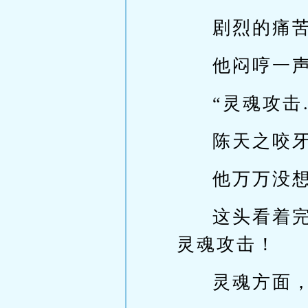
剧烈的痛
他闷哼一
“灵魂攻击
陈天之咬
他万万没
这头看着
灵魂攻击！
灵魂方面