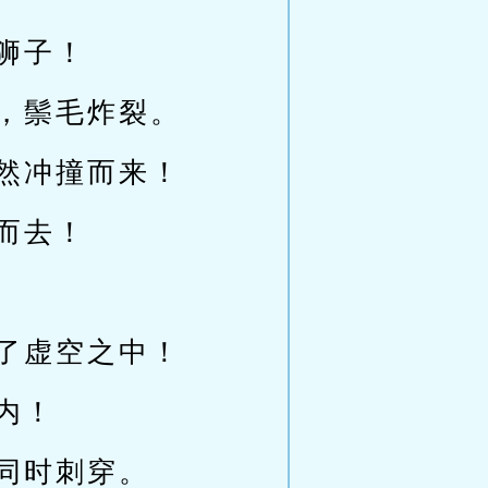
狮子！
，鬃毛炸裂。
然冲撞而来！
而去！
了虚空之中！
内！
同时刺穿。