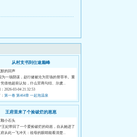
从村支书到仕途巅峰
沉默的回声
 因为一场阴谋，赵行健被沦为官场的替罪羊。重
凭借他超前认知，什么官商勾结、尔虞...
026-03-04 21:32:53
节：
第一卷 第464章 一起泡温泉
王府里来了个捡破烂的崽崽
三颗小石头
 宁王妃带回了一个爱捡破烂的幼崽，自从她进了
府从此一飞冲天：祖母的眼睛能看清楚...