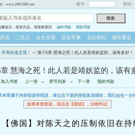
账号：
密码
w.20012001.net
温馨提示：更多作品，请搜索查找
临时书架
我的书架
武侠
二次元
女生言情
历史军事
玄幻奇幻
都市重生
，开局合道之境！
-> 第376章 慧海之死！此人若是靖妖监的，该有多好！
76章 慧海之死！此人若是靖妖监的，该有
加入书签
上一章
←
章节列表
→
下一章
我的书架
果本章属于内容错误等情况，请点击下面的按钮发送报告，我们会在一分
佛国】对陈天之的压制依旧在持