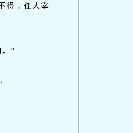
不得，任人宰
。”
：