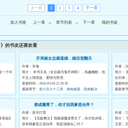
上一页
1
2
3
4
下一页
加入书签
上一章
←
章节列表
→
下一章
我的书架
！》的书友还喜欢看
开局被女总裁逼婚，婚后宠翻天
作者：宋魂
作者：
是一个叫
简介： 本书又名《女总裁与鬼手神医》，风趣幽默，也
简介：
不乏人情世故、爱情与哲理。
生归来，
更新时间：2026-03-04 21:26:36
更新时间：2
最新章节：
第六百六十三章、缅甸难题，我来解决
最新章
都成魔尊了，你才说我爹是仙帝？
作者：前天打雷
作者：
多奖励】
简介： 【无敌爽文】我都成魔道尊主了，你才告诉我，
简介：
..
原来我爹是正道仙帝，我是顶级仙二代？
王府，王