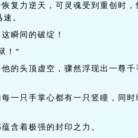
身恢复力逆天，可灵魂受到重创时，
迅速。
了这瞬间的破绽！
狱！”
，他的头顶虚空，骤然浮现出一尊千
的每一只手掌心都有一只竖瞳，同时
都蕴含着极强的封印之力。