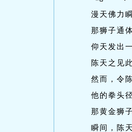
漫天佛力
那狮子通
仰天发出
陈天之见
然而，令
他的拳头
那黄金狮
瞬间，陈