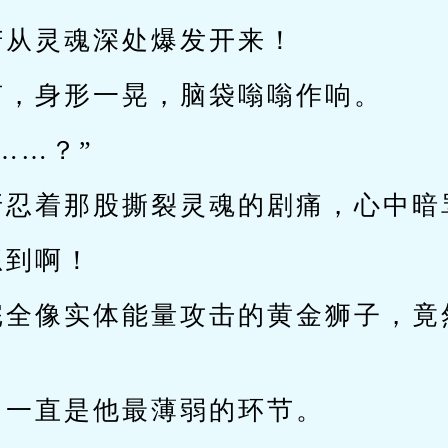
苦从灵魂深处爆发开来！
声，身形一晃，脑袋嗡嗡作响。
……？”
牙忍着那股撕裂灵魂的剧痛，心中暗
想到啊！
完全像实体能量攻击的黄金狮子，竟
，一直是他最薄弱的环节。