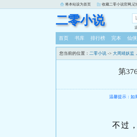
将本站设为首页
收藏二零小说官网,记住：ww
二零小说
首页
书库
排行榜
完本
仙侠
您当前的位置：
二零小说
->
大周靖妖监
第3
温馨提示：如
不过，【