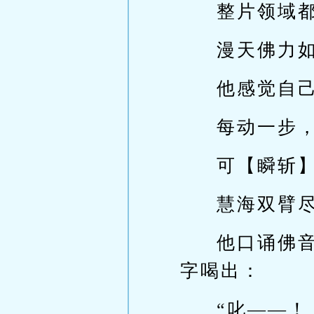
整片领域
漫天佛力
他感觉自
每动一步
可【瞬斩
慧海双臂
他口诵佛
字喝出：
“叱——！