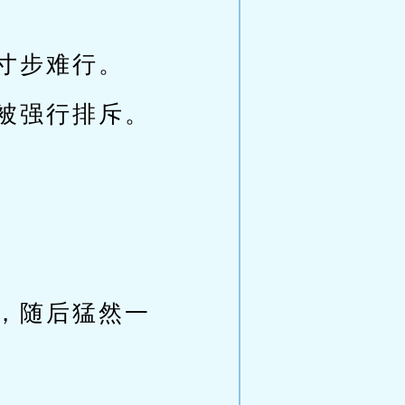
寸步难行。
被强行排斥。
，随后猛然一