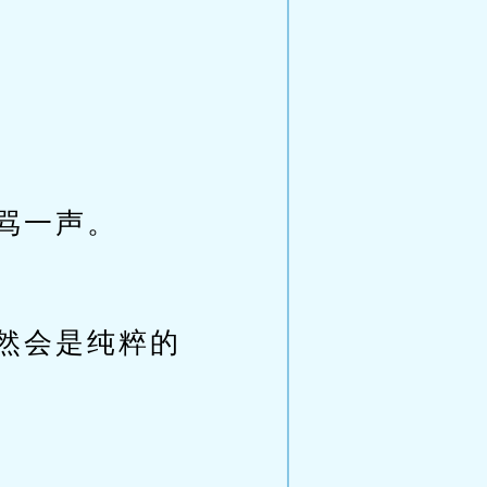
骂一声。
然会是纯粹的