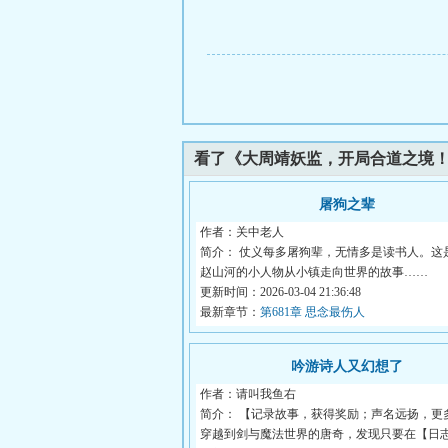
看了《大周靖妖监，开局合道之境
屠狗之辈
作者：关中老人
简介： 仗义每多屠狗辈，无情多是读书人。这
赵山河的小人物从小镇走向世界的故事……
更新时间：2026-03-04 21:36:48
最新章节：
第681章 思念最伤人
吟游诗人又幻想了
作者：请叫我鱼右
简介： 【记录故事，获得奖励；声名远扬，更
穿越到剑与魔法世界的唐奇，发现只要在【日志.