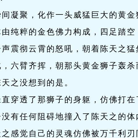
瞬间凝聚，化作一头威猛巨大的黄金
体由纯粹的金色佛力构成，四足踏空
一声震彻云霄的怒吼，朝着陈天之猛
此，六臂齐挥，朝那头黄金狮子轰杀
陈天之没想到的是。
径直穿透了那狮子的身躯，仿佛打在
子没有任何阻碍地撞入了陈天之的体
天之感觉自己的灵魂仿佛被万千利刃