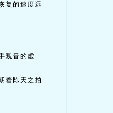
恢复的速度远
手观音的虚
朝着陈天之拍