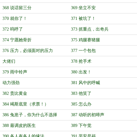
368 说话留三分
369 坐立不安
370 就你了！
371 被坑了！
372 呜呼了
373 抓重点，出奇兵
374 宁愿她骨折
375 鸡腿赛猪腿
376 压力，必须面对的压力
377 一个包包
大佬们
378 抢手术
379 雨中铃声
380 出发！
动力强劲
381 风中的呼喊
382 贵比黄金
383 他笑了
384 竭斯底里（求票！）
385 怎么办
386 兔崽子，你为什么不选择
387 动听的初啼声
388 最调皮的医生
389 下午觉
390 各人有各人的缘法
391 平安是福