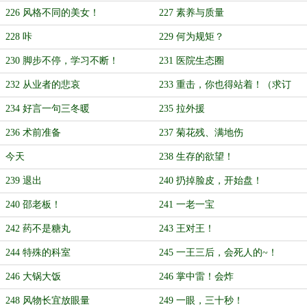
226 风格不同的美女！
227 素养与质量
228 咔
229 何为规矩？
230 脚步不停，学习不断！
231 医院生态圈
232 从业者的悲哀
233 重击，你也得站着！（求订
阅）
234 好言一句三冬暖
235 拉外援
236 术前准备
237 菊花残、满地伤
今天
238 生存的欲望！
239 退出
240 扔掉脸皮，开始盘！
240 邵老板！
241 一老一宝
242 药不是糖丸
243 王对王！
244 特殊的科室
245 一王三后，会死人的~！
246 大锅大饭
246 掌中雷！会炸
248 风物长宜放眼量
249 一眼，三十秒！