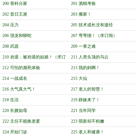
200 骨科分家
201 酒精考验
202 昔日王谢
203 搬家！
204 压力
205 技术成长没有捷径
206 强龙和蟒蛇
207 弯弯绕！（求订阅）
208 武器
209 一掌之难
210 劝退，被劝退的姑娘！（求订
211 人类头顶的乌云
阅！）
212 可怕的濒死体验
213 我的妈啊！
214 一战成名
215 大仙
216 大气真大气！
217 老人的智慧！
218 生活
219 静姝来了！
220 长嫂如母
221 当年同学
222 主任不能换老婆
223 萌新却不粉嫩
224 开始门诊
225 老人和健康！