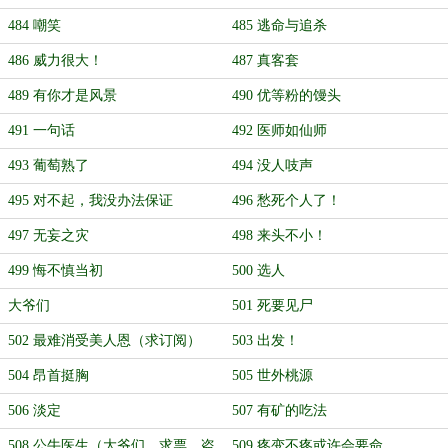
484 嘲笑
485 逃命与追杀
486 威力很大！
487 真客套
489 有你才是风景
490 优等粉的馒头
491 一句话
492 医师如仙师
493 葡萄熟了
494 没人吱声
495 对不起，我没办法保证
496 愁死个人了！
497 无妄之灾
498 来头不小！
499 悔不慎当初
500 选人
大爷们
501 死要见尸
502 最难消受美人恩（求订阅）
503 出发！
504 昂首挺胸
505 世外桃源
506 淡定
507 有矿的吃法
508 公牛医生（大爷们，求票，盗
509 疼变不疼或许会要命