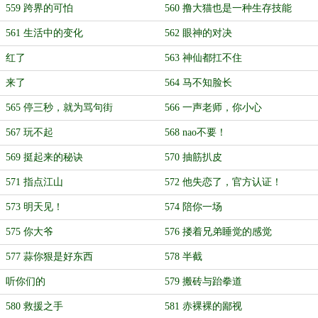
559 跨界的可怕
560 撸大猫也是一种生存技能
561 生活中的变化
562 眼神的对决
红了
563 神仙都扛不住
来了
564 马不知脸长
565 停三秒，就为骂句街
566 一声老师，你小心
567 玩不起
568 nao不要！
569 挺起来的秘诀
570 抽筋扒皮
571 指点江山
572 他失恋了，官方认证！
573 明天见！
574 陪你一场
575 你大爷
576 搂着兄弟睡觉的感觉
577 蒜你狠是好东西
578 半截
听你们的
579 搬砖与跆拳道
580 救援之手
581 赤裸裸的鄙视