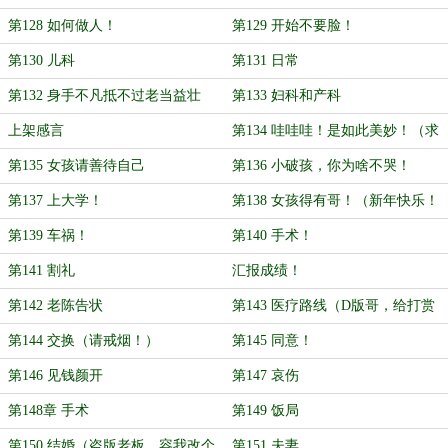
第128 如何做人！
第129 开始不要脸！
第130 儿科
第131 日常
第132 身手不凡抵不过老当益壮
第133 妇科和产科
上架感言
第134 哇哇哇！是如此美妙！（求
订阅！求月票！）
第135 女孩请善待自己
第136 小破孩，你为啥不哭！
第137 上大学！
第138 女孩得有哥！（新年快乐！
身体健康！）
第139 车祸！
第140 手术！
第141 割礼
汇报成绩！
第142 老陈告状
第143 医疗路线（D版哥，给打赏
个盟主呗！）
第144 交换（请戒烟！）
第145 同意！
第146 见钱颜开
第147 哀伤
第148章 手术
第149 饭局
第150 结婚（盗版老板，容我改个
第151 夫妻