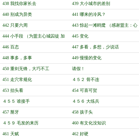
438 我找你家长去
439 大小城市的差别
440 别成为异类
441 哪来的冷风？
442 只要六周
443 惊起一滩鸥鹭 （感谢盟主：心
城囚徒）
444 小手段 （为盟主心城囚徒 加
445 变化
更）
446 百态
447 多看，多想，少说话
448 事多，多事
449 慢慢的变化
450 重剑无锋，大巧不工
请假！
451 走穴常规化
４５２ 骨不连
453 抬头看
454 可喜可贺
４５５ 谁接手
４５６ 大练兵
457 掰牙
458 孩子头
４５９ 毛发的来历
460 有文化没知识
461 天赋
462 好硬