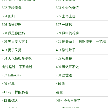
392 灾轻病危
393 生命的奇迹
394 回归
395 走马上任
396 看谁能憋
397 一哆嗦
398 我是你奶奶
399 风中的花瓣
400 男人要大方！
401 硬关系！（感谢盟主：一了班
长）
403 提了又提
403 翻过带子
404 天气预报多少钱
405 智商税
走过路过，不要错过
406 可做可不做
407 hellokitty
408 这世道
409 粗暴
410 嘭！
411 花一样的肠道
请假
412 锻炼人
呵呵 今天再没了