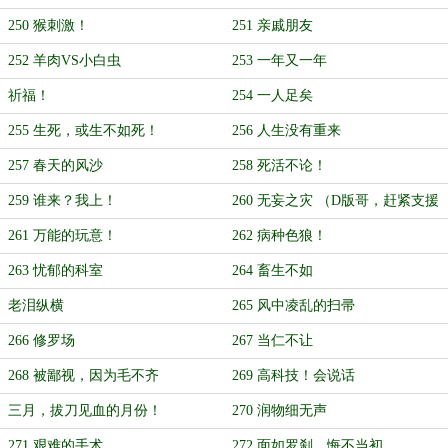
250 猴刺激！
251 亲戚朋友
252 羊肉VS小白虫
253 一年又一年
祈福！
254 一人足矣
255 生死，或生不如死！
256 人生没有重来
257 春天的风沙
258 死活不论！
259 谁来？我上！
260 无妄之灾 （D版哥，赶紧支援
一下！）
261 万能的玩意！
262 病种色狼！
263 忧郁的科室
264 畜生不如
老泪纵横
265 风中凌乱的扫帚
266 修罗场
267 当仁不让
268 被鄙视，因为毛不齐
269 高科技！会说话
三月，拔刀见血的月份！
270 润物细无声
271 艰难的手术
272 面如罗刹，悔不当初