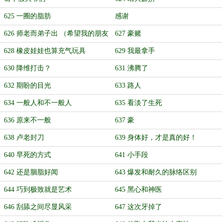
625 一圈的脂肪
感谢
626 师老而弟子出 （希望我的朋友
627 豪赌
能康复！）
628 橡皮娃娃也算充气玩具
629 我最拿手
630 降维打击？
631 沸腾了
632 期盼的目光
633 路人
634 一般人和不一般人
635 看淡了生死
636 原来不一般
637 豪
638 卢老封刀
639 身体好，才是真的好！
640 早死的方式
641 小手段
642 还是胭脂好闻
643 爆发和耐久的脉络区别
644 巧到极致就是艺术
645 黑心和神医
646 刮舔之间尽显风采
647 这次牙掉了