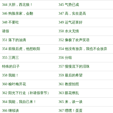
344 大胆，西北狼！
345 气势已成
346 狗脸亲家，会翻
347 高，实在是高
348 不要吐
349 运气还算好
请假
350 水火无情
351 落下的油滴
352 像极了欢声笑语
354 前狼后虎，他想欧阳
354 他没有放弃，我也不会放弃
355 三两三
356 分组
特殊的日子
357 慢慢流下的泪珠
358 我能！
359 最后的希望
360 榆叶梅开花
361 教授拍照
362 阳光下行走（补请假章节）
363 眼花缭乱
364 我能，我自己来！
365 来，谈一谈
366 继续谈
367 嘿嘿！蛋蛋