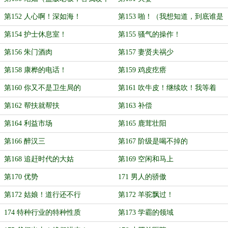
错字可好？）
第152 人心啊！深如海！
第153 啪！（我想知道，到底谁是
D版老板！）
第154 护士休息室！
第155 骚气的操作！
第156 朱门酒肉
第157 妻贤夫祸少
第158 康桦的电话！
第159 鸡皮疙瘩
第160 你又不是卫生局的
第161 吹牛皮！继续吹！我等着
破！
第162 帮扶就帮扶
第163 补偿
第164 利益市场
第165 鹿茸壮阳
第166 醉汉三
第167 阶级是喝不掉的
第168 追赶时代的大姑
第169 空闲和马上
第170 优势
171 男人的骄傲
第172 姑娘！道行还不行
第172 羊驼飘过！
174 特种行业的特种性质
第173 学霸的领域