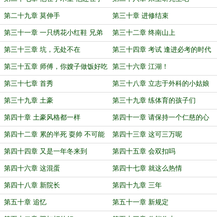
术室
第二十九章 莫伸手
第三十章 进修结束
第三十一章 一只绣花小红鞋 兄弟
第三十二章 终南山上
两人穿
第三十三章 坑，无处不在
第三十四章 考试 逢进必考的时代
第三十五章 师傅，你嫂子做饭好吃
第三十六章 江湖！
第三十七章 首秀
第三十八章 立志于外科的小姑娘
第三十九章 土豪
第三十九章 练体育的孩子们
第四十章 土豪风格都一样
第四十一章 请保持一个仁慈的心
第四十二章 累的半死 耍帅 不可能
第四十三章 这可三万呢
的
第四十四章 又是一年冬来到
第四十五章 会双扣吗
第四十六章 这混蛋
第四十七章 就这么热情
第四十八章 新院长
第四十九章 三年
第五十章 追忆
第五十一章 新规定