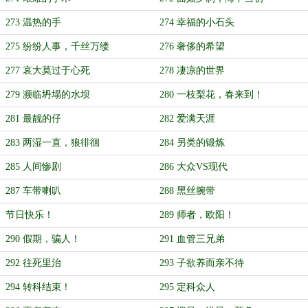
273 温热的手
274 幸福的小石头
275 纷纷人事，千丝万缕
276 奢侈的希望
277 哀大莫过于心死
278 凄凉的世界
279 濒临坍塌的水坝
280 一枝梨花，春来到！
281 最靓的仔
282 爱满天涯
283 两湿一直，狼徘徊
284 另类的锻炼
285 人间惨剧
286 大众VS现代
287 车带喇叭
288 黑丝腕带
节日快乐！
289 师者，欧阳！
290 假期，骗人！
291 血管三兄弟
292 往死里治
293 子欲养而亲不待
294 转科结束！
295 定科众人