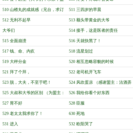
哥！来支持一波）
510 山楂丸的成就感（兄台，求订
511 三四岁的早晨
阅）
512 无利不起早
513 额头带黄金的大爷
大爷们
514 接手，这是医者的责任
515 全面崩溃
516 天就快黑了！
517 钱、命、内疚
518 流星划过
519 大秤分金
520 相互忽略容貌的时候
521 拜了个拜，
522 老司机开飞车
523 脱，大夫，不至于吧！
524 风吹蛋凉 （感谢盟主：沽酒弄
青梅）
525 大叔和大爷的区别 （为盟主：
526 我给你看个好东西
沽酒弄青梅加更）
527 胃不好
528 臣服
529 老太太我求你了！
630 死地
531 进入
532 欧阳哭了