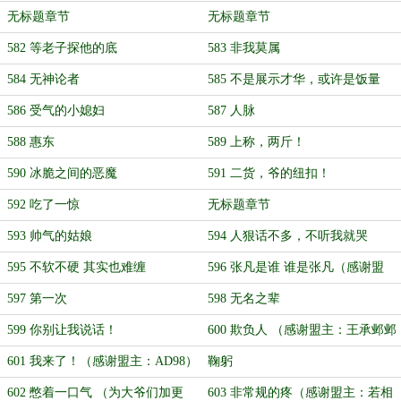
无标题章节
无标题章节
582 等老子探他的底
583 非我莫属
584 无神论者
585 不是展示才华，或许是饭量
586 受气的小媳妇
587 人脉
588 惠东
589 上称，两斤！
590 冰脆之间的恶魔
591 二货，爷的纽扣！
592 吃了一惊
无标题章节
593 帅气的姑娘
594 人狠话不多，不听我就哭
595 不软不硬 其实也难缠
596 张凡是谁 谁是张凡（感谢盟
主：wingofgod）
597 第一次
598 无名之辈
599 你别让我说话！
600 欺负人 （感谢盟主：王承邺邺
邺邺邺！）
601 我来了！（感谢盟主：AD98）
鞠躬
602 憋着一口气 （为大爷们加更
603 非常规的疼（感谢盟主：若相