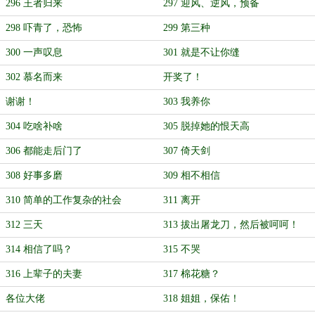
296 王者归来
297 迎风、逆风，预备
298 吓青了，恐怖
299 第三种
300 一声叹息
301 就是不让你缝
302 慕名而来
开奖了！
谢谢！
303 我养你
304 吃啥补啥
305 脱掉她的恨天高
306 都能走后门了
307 倚天剑
308 好事多磨
309 相不相信
310 简单的工作复杂的社会
311 离开
312 三天
313 拔出屠龙刀，然后被呵呵！
314 相信了吗？
315 不哭
316 上辈子的夫妻
317 棉花糖？
各位大佬
318 姐姐，保佑！