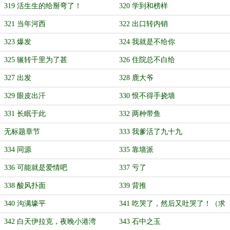
319 活生生的给掰弯了！
320 学到和榜样
321 当年河西
322 出口转内销
323 爆发
324 我就是不给你
325 辗转千里为了甚
326 住院总不白给
327 出发
328 鹿大爷
329 眼皮出汗
330 恨不得手挠墙
331 长眠于此
332 两种带鱼
无标题章节
333 我爹活了九十九
334 同源
335 靠墙派
336 可能就是爱情吧
337 亏了
338 酸风扑面
339 背推
340 沟满壕平
341 吃哭了，然后又吐哭了！（求
月票啊）
342 白天伊拉克，夜晚小港湾
343 石中之玉