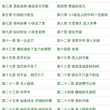
第三章 系统加身 难道老天开眼
第四章 懵逼的张凡
了？
第五章 忙碌的小医生
第六章 211就这么的牛吗？还能讲
道理吗
第七章 骨科的事 小张说了算
第八章 大雪满天 进入冬季
第九章 知识转化 小张变老师
第十章 缝合升级
第十一章 第一次走穴
第十二章 境界升华 新人到来
第十三章 佛祖请收了这个妖孽吧
第十四章 有请
第十五章 高手对决
第十六章 挖人的节奏
第十七章 老巴坐不住了
第十八章 难道这就是权利吗
第十九章 对不起，我尽力了
第二十章 医生不只是个职业
第二十一章 夫人路线
第二十二章 差旅费可以有
第二十三章 拜早年
第二十四章 哪就拼关系吧
第二十五章 如鱼得水 尽情的扑腾
第二十六章 骨科升级
吧
第二十七章 他在手术室 他还在手
第二十八章 来上研究生吧