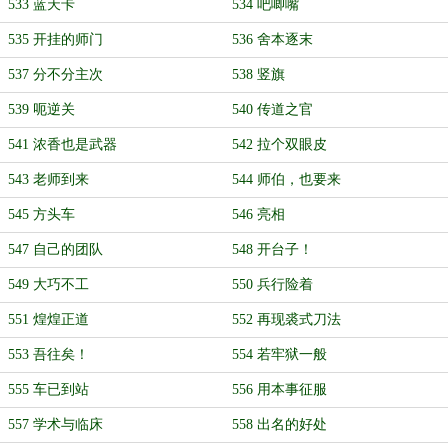
533 蓝天卡
534 吧唧嘴
535 开挂的师门
536 舍本逐末
537 分不分主次
538 竖旗
539 呃逆关
540 传道之官
541 浓香也是武器
542 拉个双眼皮
543 老师到来
544 师伯，也要来
545 方头车
546 亮相
547 自己的团队
548 开台子！
549 大巧不工
550 兵行险着
551 煌煌正道
552 再现裘式刀法
553 吾往矣！
554 若牢狱一般
555 车已到站
556 用本事征服
557 学术与临床
558 出名的好处