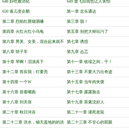
648 好吃难消化
649 放飞自我也让人害怕
650 雀儿变企鹅
第一章 念头通达
第二章 烈焰红唇烟酒嗓
第三章 脱！
第四章 火红火红小乌龟
第五章 别把大褂玷污了
第六章 男美、女美，混合起来就不
第七章 诱惑
美
第八章 轿子车
第九章 忐忑
第十章 琴啊！泪涕具下
第十一章 收缩之间，干！
第十二章 答应我：灯要亮
第十三章 不要大力出奇迹
第十四章 一个W
第十五章 当年肉夹馍
第十六章 捂着嘴跑
第十七章 露露脸去
第十八章 刘关张
第十九章 茶素没好人
第二十章 秋日河谷
第二十一章 灌死老鼠
第二十二章 洪水，铺天盖地的的洪
第二十三章 不甘心的双眼