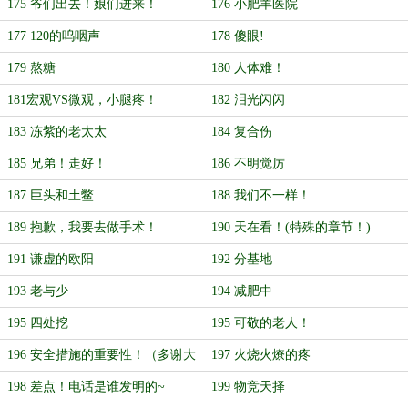
175 爷们出去！娘们进来！
176 小肥羊医院
177 120的呜咽声
178 傻眼!
179 熬糖
180 人体难！
181宏观VS微观，小腿疼！
182 泪光闪闪
183 冻紫的老太太
184 复合伤
185 兄弟！走好！
186 不明觉厉
187 巨头和土鳖
188 我们不一样！
189 抱歉，我要去做手术！
190 天在看！(特殊的章节！)
191 谦虚的欧阳
192 分基地
193 老与少
194 减肥中
195 四处挖
195 可敬的老人！
196 安全措施的重要性！（多谢大
197 火烧火燎的疼
佬：志村鸟）
198 差点！电话是谁发明的~
199 物竞天择