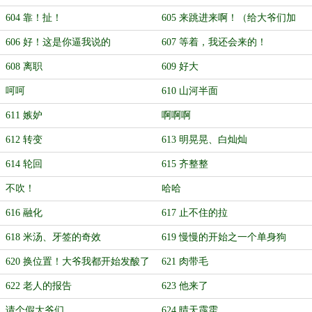
了！）
契）
604 靠！扯！
605 来跳进来啊！（给大爷们加
更）
606 好！这是你逼我说的
607 等着，我还会来的！
608 离职
609 好大
呵呵
610 山河半面
611 嫉妒
啊啊啊
612 转变
613 明晃晃、白灿灿
614 轮回
615 齐整整
不吹！
哈哈
616 融化
617 止不住的拉
618 米汤、牙签的奇效
619 慢慢的开始之一个单身狗
620 换位置！大爷我都开始发酸了
621 肉带毛
622 老人的报告
623 他来了
请个假大爷们
624 晴天霹雳