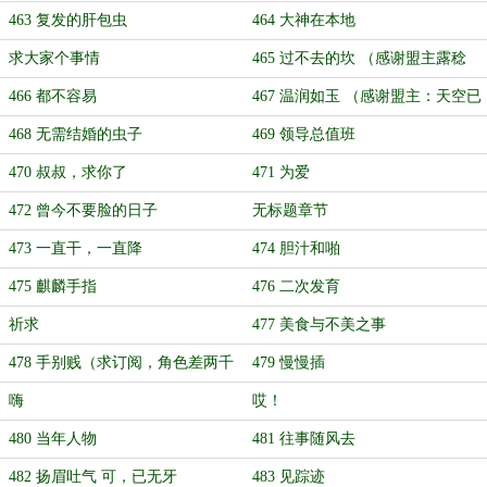
463 复发的肝包虫
464 大神在本地
求大家个事情
465 过不去的坎 （感谢盟主露稔
伊）
466 都不容易
467 温润如玉 （感谢盟主：天空已
微蓝）
468 无需结婚的虫子
469 领导总值班
470 叔叔，求你了
471 为爱
472 曾今不要脸的日子
无标题章节
473 一直干，一直降
474 胆汁和啪
475 麒麟手指
476 二次发育
祈求
477 美食与不美之事
478 手别贱（求订阅，角色差两千
479 慢慢插
过万了！）
嗨
哎！
480 当年人物
481 往事随风去
482 扬眉吐气 可，已无牙
483 见踪迹