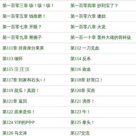
第一百零三章 咳！咳！咳！
第一百零四章 抄到宝了？
第一百零五章 钱推磨！
第一百零六章 傻妞
第一百零七章 开眼？
第一百零八章 火龙
第一百零九章 掰腕子
第一百一十章 普外大佬的骨科徒
弟！
第111章 排座座分果果
第112 一刀见血
第113 缅怀
第114 反杀
第115 汪 汪 汪
第116 旅途
第117章 到家和石头~！
第118章 好胃口！
第119 甜瓜！真甜！
第120章 买房
第121章 返回
第121 滴答！
第122 原来是你！
第123 牛！
第124 VIP的P中P
第125 拳头！
第126 马文涛
第127交流