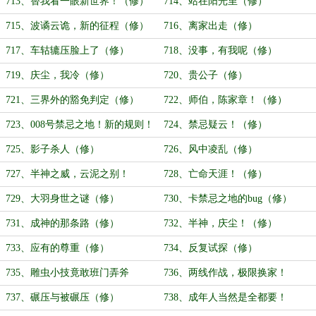
713、替我看一眼新世界！（修）
714、站在阳光里（修）
715、波谲云诡，新的征程（修）
716、离家出走（修）
717、车轱辘压脸上了（修）
718、没事，有我呢（修）
719、庆尘，我冷（修）
720、贵公子（修）
721、三界外的豁免判定（修）
722、师伯，陈家章！（修）
723、008号禁忌之地！新的规则！
724、禁忌疑云！（修）
（修）
725、影子杀人（修）
726、风中凌乱（修）
727、半神之威，云泥之别！
728、亡命天涯！（修）
（修）
729、大羽身世之谜（修）
730、卡禁忌之地的bug（修）
731、成神的那条路（修）
732、半神，庆尘！（修）
733、应有的尊重（修）
734、反复试探（修）
735、雕虫小技竟敢班门弄斧
736、两线作战，极限换家！
（修）
（修）
737、碾压与被碾压（修）
738、成年人当然是全都要！