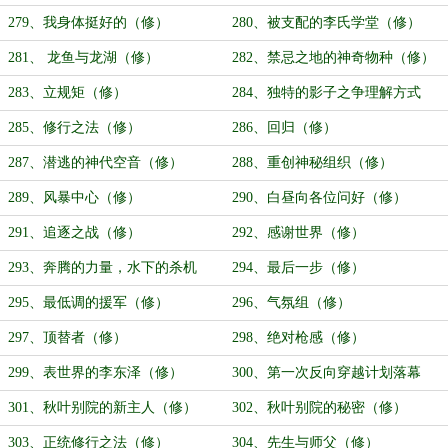
（修）
279、我身体挺好的（修）
280、被支配的李氏学堂（修）
281、 龙鱼与龙湖（修）
282、禁忌之地的神奇物种（修）
283、立规矩（修）
284、独特的影子之争理解方式
（修）
285、修行之法（修）
286、回归（修）
287、潜逃的神代空音（修）
288、重创神秘组织（修）
289、风暴中心（修）
290、白昼向各位问好（修）
291、追逐之战（修）
292、感谢世界（修）
293、奔腾的力量，水下的杀机
294、最后一步（修）
（修）
295、最低调的援军（修）
296、气氛组（修）
297、顶替者（修）
298、绝对枪感（修）
299、表世界的李东泽（修）
300、第一次反向穿越计划落幕
（修）
301、秋叶别院的新主人（修）
302、秋叶别院的秘密（修）
303、正统修行之法（修）
304、先生与师父（修）