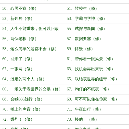
50、心照不宣（修）
51、转校生（修）
52、新邻居（修）
53、学霸与学神（修）
54、人生不能重来，但可以回放
55、试探与新闻（修）
（修）
56、两位老板（修）
57、数据要塞（修）
58、这么简单的题都不会（修）
59、怀疑（修）
60、回来了（修）
61、带你看一眼风景（修）
62、一张网（修）
63、找机会再出来玩（修）
64、淡定的两个人（修）
65、联结表世界的纽带（修）
66、一场关于表世界的交易（修）
67、狗仔的不眠夜（修）
68、会喊666就行（修）
69、可不可以住在你家（修）
70、楼上的声音（修）
71、午夜出行（修）
72、爆炸！（修）
73、揍他！（修）