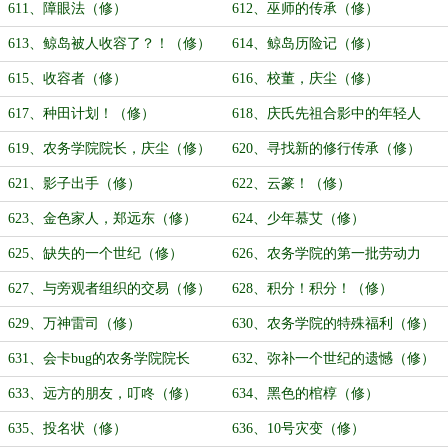
611、障眼法（修）
612、巫师的传承（修）
613、鲸岛被人收容了？！（修）
614、鲸岛历险记（修）
615、收容者（修）
616、校董，庆尘（修）
617、种田计划！（修）
618、庆氏先祖合影中的年轻人
（修）
619、农务学院院长，庆尘（修）
620、寻找新的修行传承（修）
621、影子出手（修）
622、云篆！（修）
623、金色家人，郑远东（修）
624、少年慕艾（修）
625、缺失的一个世纪（修）
626、农务学院的第一批劳动力
（修）
627、与旁观者组织的交易（修）
628、积分！积分！（修）
629、万神雷司（修）
630、农务学院的特殊福利（修）
631、会卡bug的农务学院院长
632、弥补一个世纪的遗憾（修）
（修）
633、远方的朋友，叮咚（修）
634、黑色的棺椁（修）
635、投名状（修）
636、10号灾变（修）