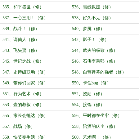
535、和平盛世（修）
536、雪线救援（修）
537、一心三用！（修）
538、好久不见（修）
539、战斗！（修）
540、梦魇（修）
541、谪仙人（修）
542、影子！（修）
543、飞头蛮（修）
544、武夫的极致（修）
545、世纪之战（修）
546、石佛李秉熙（修）
547、史诗级联动（修）
548、自带弹幕的强者（修）
549、带你们回家（修）
550、卡住bug（修）
551、行为艺术（修）
552、授勋（修）
553、壹的叔叔（修）
554、接锅（修）
555、家长会抵达（修）
556、平时都在坐牢（修）
557、战场（修）
558、陪酒的庆尘（修）
559、快节奏生活（修）
560、艺术啊！（修）