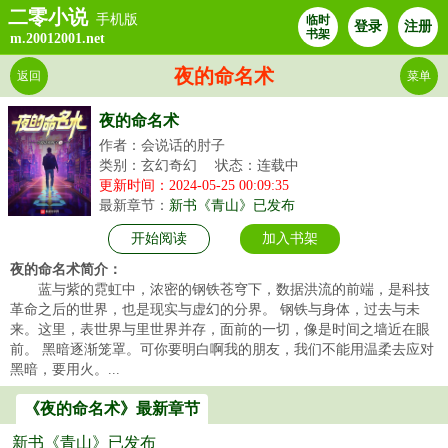
二零小说
手机版
临时
登录
注册
书架
m.20012001.net
夜的命名术
返回
菜单
夜的命名术
作者：会说话的肘子
类别：玄幻奇幻
状态：连载中
更新时间：2024-05-25 00:09:35
最新章节：
新书《青山》已发布
开始阅读
加入书架
夜的命名术简介：
蓝与紫的霓虹中，浓密的钢铁苍穹下，数据洪流的前端，是科技
革命之后的世界，也是现实与虚幻的分界。 钢铁与身体，过去与未
来。这里，表世界与里世界并存，面前的一切，像是时间之墙近在眼
前。 黑暗逐渐笼罩。可你要明白啊我的朋友，我们不能用温柔去应对
黑暗，要用火。...
《夜的命名术》最新章节
新书《青山》已发布