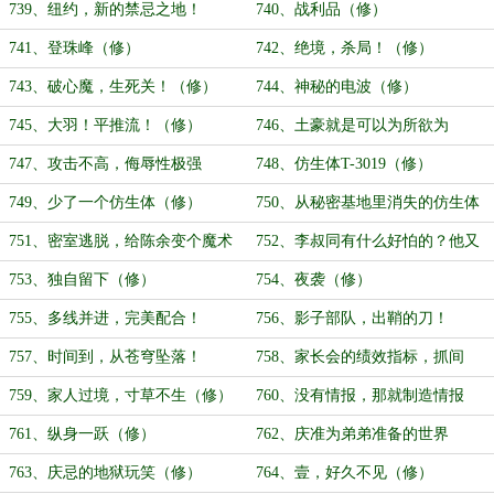
（修）
739、纽约，新的禁忌之地！
740、战利品（修）
（修）
741、登珠峰（修）
742、绝境，杀局！（修）
743、破心魔，生死关！（修）
744、神秘的电波（修）
745、大羽！平推流！（修）
746、土豪就是可以为所欲为
（修）
747、攻击不高，侮辱性极强
748、仿生体T-3019（修）
（修）
749、少了一个仿生体（修）
750、从秘密基地里消失的仿生体
（修）
751、密室逃脱，给陈余变个魔术
752、李叔同有什么好怕的？他又
（修）
没拿加特林（修）
753、独自留下（修）
754、夜袭（修）
755、多线并进，完美配合！
756、影子部队，出鞘的刀！
（修）
（修）
757、时间到，从苍穹坠落！
758、家长会的绩效指标，抓间
（修）
谍！（修）
759、家人过境，寸草不生（修）
760、没有情报，那就制造情报
（修）
761、纵身一跃（修）
762、庆准为弟弟准备的世界
（修）
763、庆忌的地狱玩笑（修）
764、壹，好久不见（修）