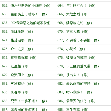
663、快乐池塘边的小跳蛙（修）
664、与叮咚汇合！（修）
665、巨熊骑士，咕咚！（修）
666、大战之后（修）
667、002号禁忌之地的老家伙们
668、禁忌物之约（修）
（修）
669、血脉压制（修）
670、第三人格（修）
671、接受召唤（修）
672、不要看，不要怕（修）
673、众生之灾（修）
674、小院长（修）
675、接管指挥权（修）
676、被熄灭的城市（修）
677、众生相（修）
678、下三区的避风港（修）
679、逆流而上（修）
680、杀出去！（修）
681、灾难初始（修）
682、暴风雨前的宁静（修）
683、倒春寒（修）
684、时不我待！（修）
685、死守！一步不退！（修）
686、最重要的任务（修）
687、密谍司的投名状！（修）
688、三生有幸（修）