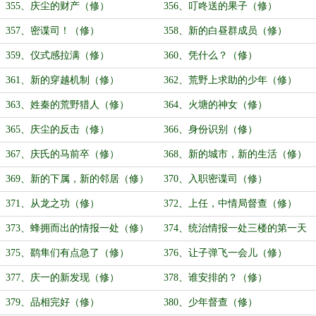
一两风（修）
355、庆尘的财产（修）
356、叮咚送的果子（修）
357、密谍司！（修）
358、新的白昼群成员（修）
359、仪式感拉满（修）
360、凭什么？（修）
361、新的穿越机制（修）
362、荒野上求助的少年（修）
363、姓秦的荒野猎人（修）
364、火塘的神女（修）
365、庆尘的反击（修）
366、身份识别（修）
367、庆氏的马前卒（修）
368、新的城市，新的生活（修）
369、新的下属，新的邻居（修）
370、入职密谍司（修）
371、从龙之功（修）
372、上任，中情局督查（修）
373、蜂拥而出的情报一处（修）
374、统治情报一处三楼的第一天
（修）
375、鹞隼们有点急了（修）
376、让子弹飞一会儿（修）
377、庆一的新发现（修）
378、谁安排的？（修）
379、品相完好（修）
380、少年督查（修）