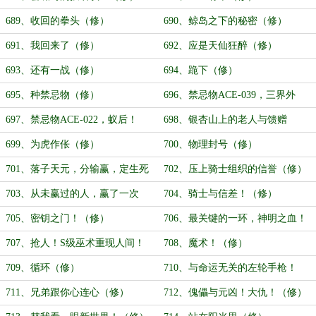
689、收回的拳头（修）
690、鲸岛之下的秘密（修）
691、我回来了（修）
692、应是天仙狂醉（修）
693、还有一战（修）
694、跪下（修）
695、种禁忌物（修）
696、禁忌物ACE-039，三界外
（修）
697、禁忌物ACE-022，蚁后！
698、银杏山上的老人与馈赠
（修）
（修）
699、为虎作伥（修）
700、物理封号（修）
701、落子天元，分输赢，定生死
702、压上骑士组织的信誉（修）
（修）
703、从未赢过的人，赢了一次
704、骑士与信差！（修）
（修）
705、密钥之门！（修）
706、最关键的一环，神明之血！
（修）
707、抢人！S级巫术重现人间！
708、魔术！（修）
（修）
709、循环（修）
710、与命运无关的左轮手枪！
（修）
711、兄弟跟你心连心（修）
712、傀儡与元凶！大仇！（修）