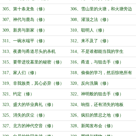
305、第十条龙鱼（修）
306、雪山里的火塘，和火塘旁边
的少女（修）
307、神代与鹿岛（修）
308、灌顶之法（修）
309、新房与新家（修）
310、聪明人（修）
311、一碗水端平（修）
312、来不及了（修）
313、夜袭与甬道尽头的杀机
314、不是谁都能当我的学生
（修）
（修）
315、要带进坟墓里的秘密（修）
316、甬道，与狙击手（修）
317、家人们（修）
318、偷偷的学习，然后惊艳所有
人（修）
319、非我族类，其心必异（修）
320、反向洗脑（修）
321、约定（修）
322、神明般的狙击手（修）
323、盛大的毕业典礼（修）
324、响指，还有消失的地板
（修）
325、消失的庆尘（修）
326、疯狂的禁忌之地（修）
327、北方的神代空音（修）
328、新闻发布会（修）