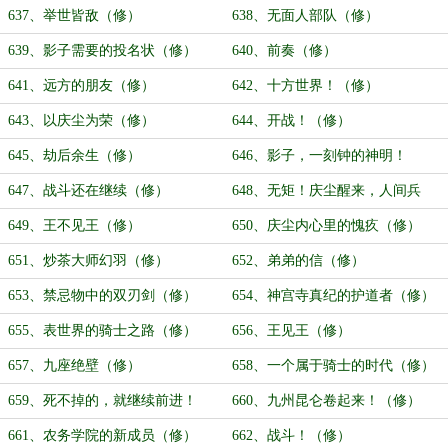
637、举世皆敌（修）
638、无面人部队（修）
639、影子需要的投名状（修）
640、前奏（修）
641、远方的朋友（修）
642、十方世界！（修）
643、以庆尘为荣（修）
644、开战！（修）
645、劫后余生（修）
646、影子，一刻钟的神明！
（修）
647、战斗还在继续（修）
648、无矩！庆尘醒来，人间兵
器！（修）
649、王不见王（修）
650、庆尘内心里的愧疚（修）
651、炒茶大师幻羽（修）
652、弟弟的信（修）
653、禁忌物中的双刃剑（修）
654、神宫寺真纪的护道者（修）
655、表世界的骑士之路（修）
656、王见王（修）
657、九座绝壁（修）
658、一个属于骑士的时代（修）
659、死不掉的，就继续前进！
660、九州昆仑卷起来！（修）
（修）
661、农务学院的新成员（修）
662、战斗！（修）