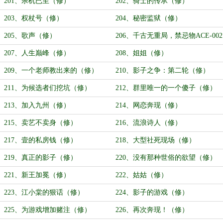
201、杀机已至（修）
202、骑士的传承（修）
203、权杖号（修）
204、秘密监狱（修）
205、歌声（修）
206、千古无重局，禁忌物ACE-002
重见天日！（修）
207、人生巅峰（修）
208、姐姐（修）
209、一个老师教出来的（修）
210、影子之争：第二轮（修）
211、为候选者们挖坑（修）
212、群里唯一的一个傻子（修）
213、加入九州（修）
214、网恋奔现（修）
215、卖艺不卖身（修）
216、流浪诗人（修）
217、壹的私房钱（修）
218、大型社死现场（修）
219、真正的影子（修）
220、没有那种世俗的欲望（修）
221、新王加冕（修）
222、姑姑（修）
223、江小棠的狠话（修）
224、影子的游戏（修）
225、为游戏增加赌注（修）
226、再次奔现！（修）