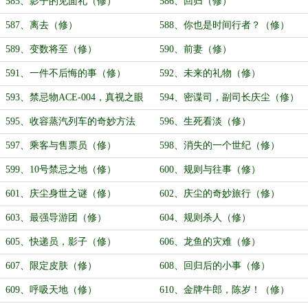
585、影子的见面礼（修）
586、回归（修）
587、离去（修）
588、你也是时间行者？（修）
589、变数将至（修）
590、前妻（修）
591、一件不后悔的事（修）
592、未来的礼物（修）
593、禁忌物ACE-004，真视之眼
594、密谍司，副司长庆尘（修）
（修）
595、收容蒸汽列车的奇妙方法
596、生死看淡（修）
（修）
597、乘客与售票员（修）
598、消失的一个世纪（修）
599、10号禁忌之地（修）
600、规则与往事（修）
601、庆尘身世之谜（修）
602、庆尘的奇妙旅行（修）
603、最强导游团（修）
604、规则杀人（修）
605、快递员，影子（修）
606、龙鱼的灾难（修）
607、限定皮肤（修）
608、回归后的小事（修）
609、呼吸天地（修）
610、金牌牛郎，陈岁！（修）