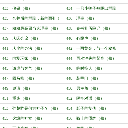
433、傀儡（修）
434、一只小鸭子被踢出群聊
（修）
435、合并后的群聊，新的面孔！
436、理事（修）
（修）
437、秧秧最高票当选理事（修）
438、秦书礼历险记（修）
439、庆氏会议（修）
440、心跳声（修）
441、庆尘的办法（修）
442、一两黄金，与一个秘密
（修）
443、内测玩家（修）
444、再次消失的督查（修）
445、谦虚与客气（修）
446、临时换人（修）
447、回马枪（修）
448、装甲门（修）
449、邀请（修）
450、男主角（修）
451、重逢（修）
452、隔空对话（修）
453、孙楚辞是何方神圣？（修）
454、影子的复仇（修）
455、火塘的神女（修）
456、骑士的盟约（修）