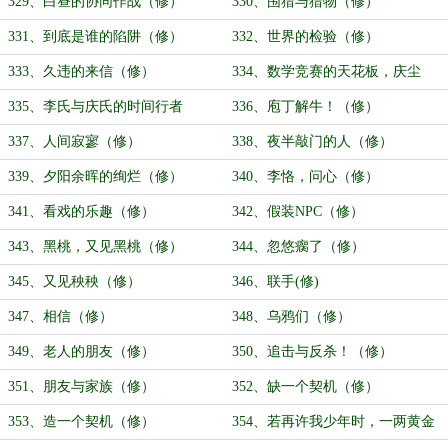
329、白昼的协同作战（修）
330、围猎与猎物（修）
331、到底是谁的陷阱（修）
332、世界的检验（修）
333、久违的来信（修）
334、数学竞赛的天花板，庆尘
（修）
335、李氏与庆氏的时间行者
336、庖丁解牛！（修）
（修）
337、人间寂寥（修）
338、夜半敲门的人（修）
339、夕阳余晖的绚烂（修）
340、李恪，问心（修）
341、看戏的乐趣（修）
342、假装NPC（修）
343、黑桃，又见黑桃（修）
344、忽悠瘸了（修）
345、又见秧秧（修）
346、联手(修)
347、相信（修）
348、乌鸦们（修）
349、老人的朋友（修）
350、追击与反杀！（修）
351、朋友与家族（修）
352、缺一个契机（修）
353、造一个契机（修）
354、若再许我少年时，一两黄金