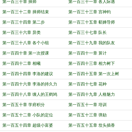
第一百三十章 择师
第一百三十一章 各人际遇
第一百三十二章 择师结束
第一百三十三章 宫神钧
第一百三十四章 第二步
第一百三十五章 郗婵导师
第一百三十六章 异类
第一百三十七章 队长
第一百三十八章 各个小组
第一百三十九章 我的队友
第一百四十章 第一次授课
第一百四十一章 算计
第一百四十二章 相曦
第一百四十三章 相力树下
第一百四十四章 李洛的建议
第一百四十五章 第一次上树
第一百四十六章 李洛的持久力
第一百四十七章 花种
第一百四十八章 缠人的王鹤鸠
第一百四十九章 人格魅力
第一百五十章 学府积分
第一百五十一章 培训
第一百五十二章 小队的定位
第一百五十三章 弹劾
第一百五十四章 超级小富婆
第一百五十五章 坟头插香