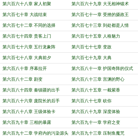
第六百六十八章 家人初聚
第六百六十九章 大无相神锻术
第六百七十章 大战结束
第六百七十一章 受挫的摄政王
第六百七十二章 不同的选择
第六百七十三章 到处都是人情
第六百七十四章 贵客上门
第六百七十五章 人格魅力
第六百七十六章 五行龙象阵
第六百七十七章 变故
第六百七十八章 大典前夕
第六百七十九章 大典
第六百八十章 序幕拉开
第六百八十一章 护国奇阵的仪式
第六百八十二章 剧变
第六百八十三章 宫渊的野心
第六百八十四章 秦镇疆的出手
第六百八十五章 一截紫香
第六百八十六章 庞院长的后手
第六百八十七章 砍你
第六百八十八章 王级体验卡
第六百八十九章 深度体验
第六百九十章 三相的暴露
第六百九十一章 学府之变
第六百九十二章 学府内的污染源头
第六百九十三章 压制鱼魔咒