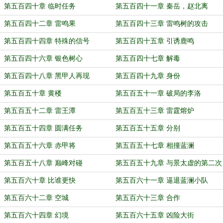
第五百四十章 临时任务
第五百四十一章 秦岳，赵北离
第五百四十二章 雷鸣果
第五百四十三章 雷鸣树的攻击
第五百四十四章 特殊的信号
第五百四十五章 引诱鹿鸣
第五百四十六章 银色树心
第五百四十七章 解毒
第五百四十八章 黑甲人再现
第五百四十九章 身份
第五百五十章 黄楼
第五百五十一章 破局的李洛
第五百五十二章 雷王潭
第五百五十三章 雷霆熔炉
第五百五十四章 圆满任务
第五百五十五章 分别
第五百五十六章 赤甲将
第五百五十七章 相撞蓝澜
第五百五十八章 巅峰对碰
第五百五十九章 与景太虚的第二次
交手
第五百六十章 比谁更快
第五百六十一章 逼退蓝澜小队
第五百六十二章 空城
第五百六十三章 合作
第五百六十四章 幻境
第五百六十五章 凶险大街