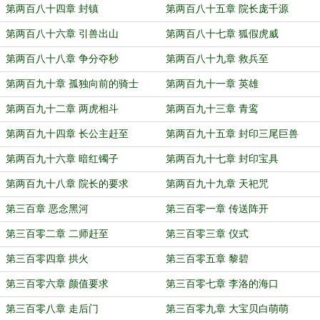
第两百八十四章 封镇
第两百八十五章 院长庞千源
第两百八十六章 引兽出山
第两百八十七章 狐假虎威
第两百八十八章 争分夺秒
第两百八十九章 救兵至
第两百九十章 孤独向前的骑士
第两百九十一章 英雄
第两百九十二章 两虎相斗
第两百九十三章 青鸾
第两百九十四章 长公主赶至
第两百九十五章 封印三尾巨兽
第两百九十六章 暗红镯子
第两百九十七章 封印宝具
第两百九十八章 院长的要求
第两百九十九章 天祀咒
第三百章 恶念黑河
第三百零一章 传送阵开
第三百零二章 二师赶至
第三百零三章 仪式
第三百零四章 拱火
第三百零五章 黎碧
第三百零六章 颜值要求
第三百零七章 李洛的海口
第三百零八章 走后门
第三百零九章 大宝贝白萌萌