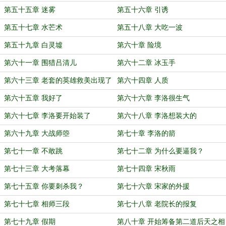
第五十五章 迷雾
第五十六章 引诱
第五十七章 水芒术
第五十八章 大吃一波
第五十九章 白灵墟
第六十章 险境
第六十一章 围猎吕清儿
第六十二章 冰玉手
第六十三章 老套的英雄救美出现了
第六十四章 人质
第六十五章 我好了
第六十六章 李洛很生气
第六十七章 李洛要开始装了
第六十八章 李洛想装大的
第六十九章 大战师箜
第七十章 李洛的箭
第七十一章 不敢跳
第七十二章 为什么要逼我？
第七十三章 大考落幕
第七十四章 宋秋雨
第七十五章 你要刺杀我？
第七十六章 宋家的外援
第七十七章 相师三段
第七十八章 老院长的报复
第七十九章 假期
第八十章 开始筹备第二道后天之相