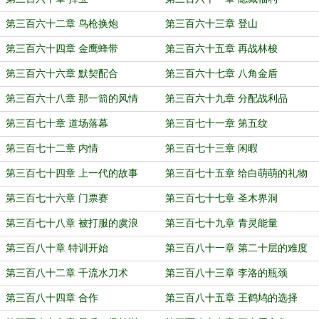
第三百六十二章 鸟枪换炮
第三百六十三章 登山
第三百六十四章 金鹰蜂带
第三百六十五章 再战林梭
第三百六十六章 默契配合
第三百六十七章 八角金盾
第三百六十八章 那一箭的风情
第三百六十九章 分配战利品
第三百七十章 道场落幕
第三百七十一章 第五纹
第三百七十二章 内情
第三百七十三章 闲暇
第三百七十四章 上一代的故事
第三百七十五章 给白萌萌的礼物
第三百七十六章 门票赛
第三百七十七章 圣木界洞
第三百七十八章 被打服的虞浪
第三百七十九章 青灵能量
第三百八十章 特训开始
第三百八十一章 第二十层的难度
第三百八十二章 千流水刀术
第三百八十三章 李洛的瓶颈
第三百八十四章 合作
第三百八十五章 王鹤鸠的选择