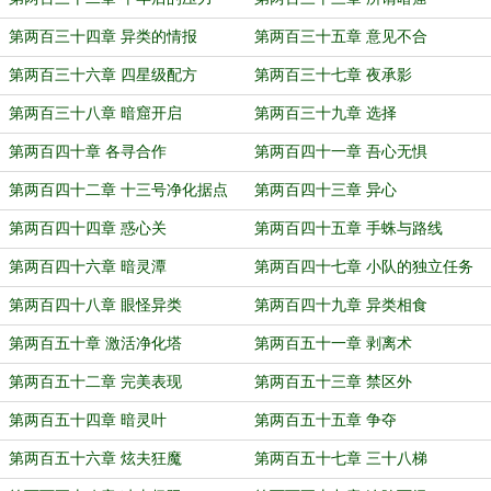
第两百三十四章 异类的情报
第两百三十五章 意见不合
第两百三十六章 四星级配方
第两百三十七章 夜承影
第两百三十八章 暗窟开启
第两百三十九章 选择
第两百四十章 各寻合作
第两百四十一章 吾心无惧
第两百四十二章 十三号净化据点
第两百四十三章 异心
第两百四十四章 惑心关
第两百四十五章 手蛛与路线
第两百四十六章 暗灵潭
第两百四十七章 小队的独立任务
第两百四十八章 眼怪异类
第两百四十九章 异类相食
第两百五十章 激活净化塔
第两百五十一章 剥离术
第两百五十二章 完美表现
第两百五十三章 禁区外
第两百五十四章 暗灵叶
第两百五十五章 争夺
第两百五十六章 炫夫狂魔
第两百五十七章 三十八梯