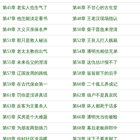
第45章 老实人也生气了
第46章 不甘心的古生堂
第47章 他怎能淡定看书
第48章 王老汉现场指认
第49章 大义灭亲保名声
第50章 柴子晋急来澄清
第51章 那只是救人秘法
第52章 王良儿打入贱籍
第53章 老太太教你出气
第54章 潘明光相信兄弟
第55章 未来岳父的澄清
第56章 这仇估计报不了
第57章 辽国攻周的路线
第58章 翁翁留下的后手
第59章 在古代保命第一
第60章 二十孤儿养成记
第61章 罚你是没讲真话
第62章 佃户不是真农民
第63章 反客为主要杀人
第64章 坏人都死于话多
第65章 买房是个大难题
第66章 潘明光当街被殴
第67章 为朋友两肋插刀
第68章 幕后老板薛郎中
第69章 你好社区送温暖
第70章 这下子要发财了