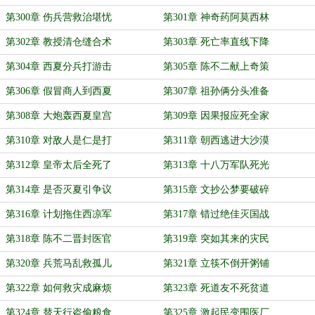
第300章 伤兵营救治堪忧
第301章 神奇药阿莫西林
第302章 教授清仓缝合术
第303章 死亡率直线下降
第304章 西夏分兵打游击
第305章 陈不二献上奇策
第306章 假冒商人到西夏
第307章 祖孙俩分头准备
第308章 大炮轰西夏皇宫
第309章 因果报应死全家
第310章 对敌人是仁是打
第311章 朝西逃进大沙漠
第312章 皇帝太后全死了
第313章 十八万军队死光
第314章 是否灭夏引争议
第315章 文抄公梦要破碎
第316章 计划拖住西凉军
第317章 错过绝佳灭国战
第318章 陈不二晋封医官
第319章 突如其来的灾民
第320章 兵荒马乱救孤儿
第321章 立筷不倒开粥铺
第322章 如何救灾成麻烦
第323章 死道友不死贫道
第324章 替天行盗偷粮食
第325章 激起民变围医厂