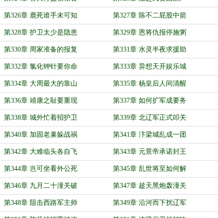
第326章 鹿死谁手未可知
第327章 陈不二屁股中箭
第328章 护卫太少是隐患
第329章 恩将仇报停施粥
第330章 周家准备的报复
第331章 水灵半夜求援助
第332章 氯化钾针要你命
第333章 异想天开娱乐城
第334章 大周最大的靠山
第335章 杨皇后人间清醒
第336章 靖康之耻要重现
第337章 如何扩军成要务
第338章 城外忙着招护卫
第339章 北辽军正式叩关
第340章 加固老巢躲战祸
第341章 汴梁城乱成一团
第342章 大难临头各自飞
第343章 元景帝承诺封王
第344章 岂可坐看外公死
第345章 乱世将至如何解
第346章 九月二十潼关破
第347章 趁天黑炮轰潼关
第348章 阻击西路军主帅
第349章 沿河而下扰辽军