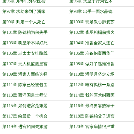
第95章 东华门外求医榜
第96章 大皇子行为艺术
第97章 求助来到了潘家
第98章 出手一面水晶镜
第99章 判定一个人死亡
第100章 现场教心肺复苏
第101章 陈锦柏为何失手
第102章 崔丞相榻前拱火
第103章 狗皇帝不得好死
第104章 准备全家人逃亡
第105章 老太太安排路线
第106章 准备炮轰西华门
第107章 无人机监测皇宫
第108章 做好了逃难准备
第109章 潘家人面临选择
第110章 潘明月坚定立场
第111章 陈家已经被包围
第112章 唯有揭榜一条路
第113章 西洋国道士师父
第114章 我的医术叫西医
第115章 如何进宫是难题
第116章 最终要靠败家子
第117章 给最后一个机会
第118章 陈锦柏父子进宫
第119章 进宫如同去旅游
第120章 官家病情很严重