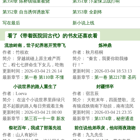
第350章 陈桥镇辎重被烧
第351章 汴梁保卫战打响
第352章 自当诱饵诱敌军
第353章 全剧终
写在最后
新小说上线
看了《带着医院回古代》的书友还喜欢看
流放岭南，世子妃养崽开荒带飞
炼神鼎
作者：竹枝欢
作者：秋月梧桐
全家
简介： 穿越就碰上原主难产而
简介： “秦玄，我要你助我修
亡，程七七拼命生下女儿，吃饱
行！”
穿暖在侯府躺平三年，谁知碰上
更新时间：2026-03-04 21:26:14
更新时间：2026-03-04 18:53:13
抄家流放...
最新章节：
第一卷 第110章 不懂
“要多久？”
最新章节：
第一卷 第2217章 圣药
就别说话
的下落
小说世界的路人重生了
封疆悍卒
作者：Loeva
作者：宿言辰
简介： 在这个小说世界里薛绿只
简介： 大乾末年，四面楚歌。北
是不起眼的路人每日旁观着主角
有狼戎铁骑南下劫掠，南有流民
们的爱恨情仇有一天，世界崩溃
更新时间：2026-03-04 21:00:00
四起匪盗横行。
更新时间：2026-03-04 21:23:35
重来路...
最新章节：
第三百一十一章 新发
最新章节：
第1374章，秘密通道
现
...
祭祀百年，我成了部落先祖
前任说他弟乖戾，他却雨夜跪吻
作者：山人有妙计
作者：九九先生
我