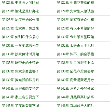
第121章 中西医之间区别
第122章 生腌花蟹惹的祸
第123章 输液是最好办法
第124章 先拿别人做试验
第125章 治疗开始起作用
第126章 陈家有难众生相
第127章 官家终于醒过来
第128章 有人不希望病好
第129章 你到底什么居心
第130章 查封景室堂医馆
第131章 一夜变成穷光蛋
第132章 太医杀人于无形
第133章 抄家倒计时开始
第134章 陈不二的金手指
第135章 能带走的全带走
第136章 明目张胆不要命
第137章 陈家东西去哪了
第138章 茫茫汴梁要去哪
第139章 掏光我的私房钱
第140章 商量是聚还是散
第141章 三房都想要秘方
第142章 意料之外的分家
第143章 家主名份要定下
第144章 月黑风高好搞事
第145章 半夜炮轰皇宫城
第146章 京城戒严人慌乱