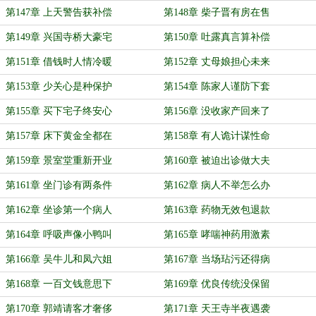
第147章 上天警告获补偿
第148章 柴子晋有房在售
第149章 兴国寺桥大豪宅
第150章 吐露真言算补偿
第151章 借钱时人情冷暖
第152章 丈母娘担心未来
第153章 少关心是种保护
第154章 陈家人谨防下套
第155章 买下宅子终安心
第156章 没收家产回来了
第157章 床下黄金全都在
第158章 有人诡计谋性命
第159章 景室堂重新开业
第160章 被迫出诊做大夫
第161章 坐门诊有两条件
第162章 病人不举怎么办
第162章 坐诊第一个病人
第163章 药物无效包退款
第164章 呼吸声像小鸭叫
第165章 哮喘神药用激素
第166章 吴牛儿和凤六姐
第167章 当场玷污还得病
第168章 一百文钱意思下
第169章 优良传统没保留
第170章 郭靖请客才奢侈
第171章 天王寺半夜遇袭