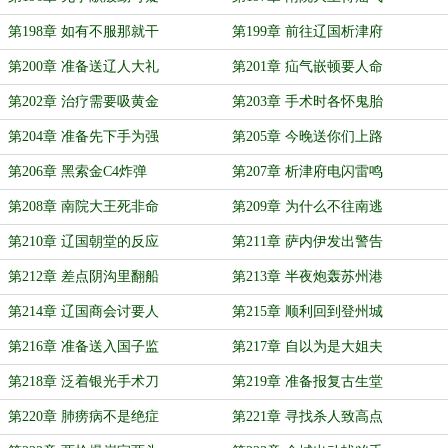
第198章 如有不服那就干
第199章 前往辽国析津府
第200章 准备送辽人大礼
第201章 疝气嵌顿要人命
第202章 治疗需要吸黄金
第203章 手术时各怀鬼胎
第204章 准备先下手为强
第205章 今晚送你们上路
第206章 黑索金C4炸弹
第207章 析津府电闪雷鸣
第208章 南院大王死非命
第209章 为什么不往南逃
第210章 辽国朝堂的反应
第211章 萨内伊发出警告
第212章 差点阴沟里翻船
第213章 半夜炮轰苏州港
第214章 辽国商会讨要人
第215章 顺利回到登州城
第216章 准备送入国子监
第217章 自以为是大姐夫
第218章 泛着银光手术刀
第219章 准备报复古生堂
第220章 肺痨病不是绝症
第221章 寻找杀人致高点