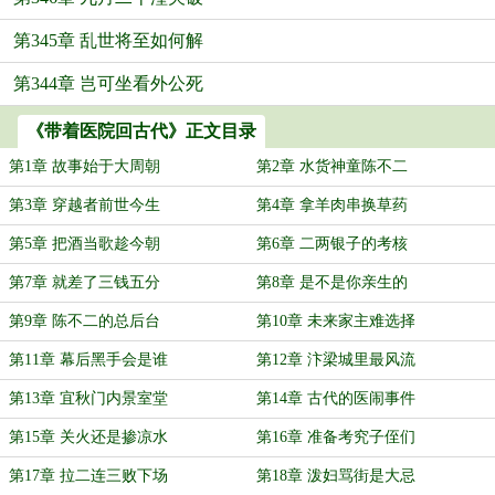
第345章 乱世将至如何解
第344章 岂可坐看外公死
《带着医院回古代》正文目录
第1章 故事始于大周朝
第2章 水货神童陈不二
第3章 穿越者前世今生
第4章 拿羊肉串换草药
第5章 把酒当歌趁今朝
第6章 二两银子的考核
第7章 就差了三钱五分
第8章 是不是你亲生的
第9章 陈不二的总后台
第10章 未来家主难选择
第11章 幕后黑手会是谁
第12章 汴梁城里最风流
第13章 宜秋门内景室堂
第14章 古代的医闹事件
第15章 关火还是掺凉水
第16章 准备考究子侄们
第17章 拉二连三败下场
第18章 泼妇骂街是大忌