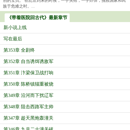
别的宝贝。 在乱世到来的时候，一手头孢，一手炸弹，挽救国家和民
族于危难之时。...
《带着医院回古代》最新章节
新小说上线
写在最后
第353章 全剧终
第352章 自当诱饵诱敌军
第351章 汴梁保卫战打响
第350章 陈桥镇辎重被烧
第349章 沿河而下扰辽军
第348章 阻击西路军主帅
第347章 趁天黑炮轰潼关
第346章 九月二十潼关破