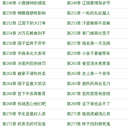
第248章 小鹿撞钟的感觉
第249章 辽国要增加岁币
第250章 蝴蝶翅膀终影响
第251章 一粒药丸征服人
第252章 辽国下的大订单
第253章 汴梁粮商不卖粮
第254章 20万石粮食到手
第255章 寒门难再出贵子
第256章 国子监终于开学
第257章 报名第一天见闻
第258章 半路杀出大表哥
第259章 小皇子要被带坏
第260章 冷面判官的体罚
第261章 食堂清水煮青菜
第262章 败家子请吃外卖
第263章 史上第一个癸等
第264章 国子监最大笑话
第265章 惠民药局去见习
第266章 贫下中农再教育
第267章 贫民窟里有疫情
第268章 你就恶心他们吧
第269章 这下谁也走不了
第270章 学生是最好人质
第271章 狐假虎威强占房
第272章 药库无药可应急
第273章 终于找到替死鬼