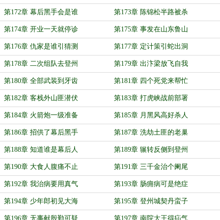
第172章 幕后黑手会是谁
第173章 陈锦松半路被杀
第174章 开业一天就停诊
第175章 事发在山东鲁山
第176章 仇家是谁引猜测
第177章 定计策引蛇出洞
第178章 二次组队去登州
第179章 出汴梁放飞自我
第180章 全部武装到牙齿
第181章 四个死党来帮忙
第182章 客栈外山匪潜伏
第183章 打虎峡战前部署
第184章 火箭炮一级准备
第185章 月黑风高好杀人
第186章 招供了幕后黑手
第187章 洗劫土匪的老巢
第188章 知道谁是幕后人
第189章 辗转反侧到登州
第190章 大食人腹痛不止
第191章 三千金治个阑尾
第192章 我治病要用真气
第193章 肠痈病可是绝症
第194章 少年郎初见大海
第195章 登州城契丹蛮子
第196章 无事献殷勤可疑
第197章 南院大王得疝气