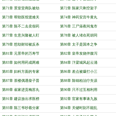
第71章 景室堂商队被劫
第72章 陈家只剩空架子
第73章 帮助医馆渡难关
第74章 神药安宫牛黄丸
第75章 陈不二去卖假药
第76章 三尸庙夜间鬼市
第77章 生意兴隆被人盯
第78章 被人堵在死胡同
第79章 想劫财却被反杀
第80章 太子是国本之争
第81章 元景帝的万寿节
第82章 皇帝发烧伴腹泻
第83章 如何用药成两难
第84章 汴梁城风起云涌
第85章 妇科方面的专家
第86章 差点被爆打小三
第87章 茶楼偶遇柴子晋
第88章 陈锦柏治疗失误
第89章 崔家进贡梅苏丸
第90章 只不过互相利用
第91章 建议放出求医榜
第92章 官家有事诛九族
第93章 陈三爷吵着分家
第94章 关键时刻不能乱