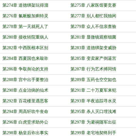
第274章 道德绑架玩得溜
第275章 八家医馆要竞赛
第276章 氟哌酸加痢特灵
第277章 别人都忙我独闲
第278章 第一天就死人了
第279章 众人不信亲查验
第280章 接收转院重病人
第281章 显微镜观察细菌
第282章 中西医根本区别
第283章 道德绑架变威胁
第284章 西夏国也来敲诈
第285章 变卖家产倒逼宫
第286章 争取舆论的支持
第287章 行为艺术搏同情
第288章 宫中出手要整治
第289章 五药仓空空如也
第290章 点金治病的仙术
第291章 二十万夏军来犯
第292章 百花楼里遇恶客
第293章 半夜追踪寻水灵
第294章 周高轩吹牛丧命
第295章 杀人灭口埋浅滩
第296章 白虎堂求助外公
第297章 为避祸随军出征
第298章 杨皇后诈出事实
第299章 老宅地契终到手