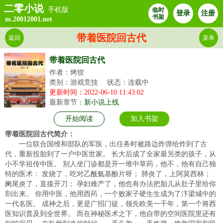
二零小说
手机版
临时
登录
注册
书架
m.20012001.net
带着医院回古代
返回
菜单
带着医院回古代
作者：烤饺
类别：游戏竞技
状态：连载中
更新时间：2022-06-10 11:43:02
最新章节：
新小说上线
开始阅读
加入书架
带着医院回古代简介：
一位联合国维和部队的军医，出任务时被路边炸弹给炸到了古
代，重新投胎到了一户中医世家。 长大后成了全家最另类的孩子，从
小不学祖传中医。 别人坐门诊都是开一堆中草药，他不，他有自己独
特的医术： 发烧了，吃对乙酰氨基酚片呀； 肺炎了，上阿莫西林；
阑尾炎了，直接开刀； 孕妇难产了，他也有办法把胎儿从肚子里给你
剖出来。 你用中医，他用西药，一个败家子硬生生成为了汴梁城中的
一代名医。 成神之后，更是广招门徒，领先欧美一千年，第一个将西
医知识普及到全世界。 而在神秘医术之下，他自带的空间医院里还有