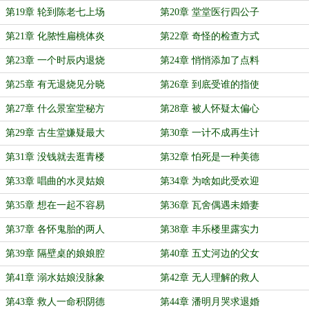
第19章 轮到陈老七上场
第20章 堂堂医行四公子
第21章 化脓性扁桃体炎
第22章 奇怪的检查方式
第23章 一个时辰内退烧
第24章 悄悄添加了点料
第25章 有无退烧见分晓
第26章 到底受谁的指使
第27章 什么景室堂秘方
第28章 被人怀疑太偏心
第29章 古生堂嫌疑最大
第30章 一计不成再生计
第31章 没钱就去逛青楼
第32章 怕死是一种美德
第33章 唱曲的水灵姑娘
第34章 为啥如此受欢迎
第35章 想在一起不容易
第36章 瓦舍偶遇未婚妻
第37章 各怀鬼胎的两人
第38章 丰乐楼里露实力
第39章 隔壁桌的娘娘腔
第40章 五丈河边的父女
第41章 溺水姑娘没脉象
第42章 无人理解的救人
第43章 救人一命积阴德
第44章 潘明月哭求退婚