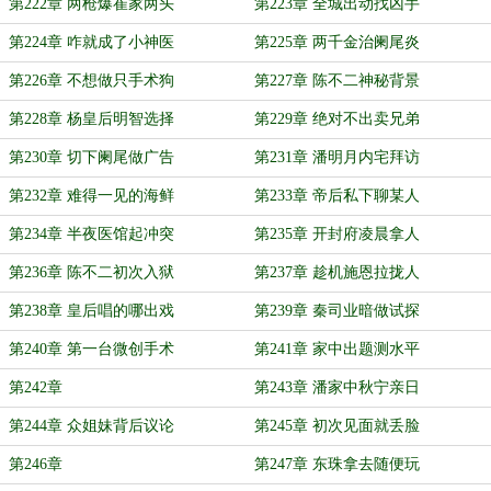
第222章 两枪爆崔家两头
第223章 全城出动找凶手
第224章 咋就成了小神医
第225章 两千金治阑尾炎
第226章 不想做只手术狗
第227章 陈不二神秘背景
第228章 杨皇后明智选择
第229章 绝对不出卖兄弟
第230章 切下阑尾做广告
第231章 潘明月内宅拜访
第232章 难得一见的海鲜
第233章 帝后私下聊某人
第234章 半夜医馆起冲突
第235章 开封府凌晨拿人
第236章 陈不二初次入狱
第237章 趁机施恩拉拢人
第238章 皇后唱的哪出戏
第239章 秦司业暗做试探
第240章 第一台微创手术
第241章 家中出题测水平
第242章
第243章 潘家中秋宁亲日
第244章 众姐妹背后议论
第245章 初次见面就丢脸
第246章
第247章 东珠拿去随便玩