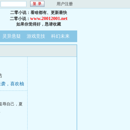
：
用户注册
二零小说：看啥都有、更新最快
www.20012001.net
二零小说：
如果你觉得好，恳请收藏
灵异悬疑
游戏竞技
科幻未来
结
来袭，喜欢柚
羞辱自己，夏
。