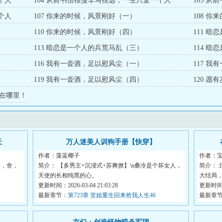
个人
104 从前书信很慢车马很远，一生只爱一个人
105 
（二）
（三）
个人
107 你来的时候，风景刚好（一）
108 
110 你来的时候，风景刚好（四）
111 
113 暗恋是一个人的兵荒马乱（三）
114 
116 我有一壶酒，足以慰风尘（一）
117 
119 我有一壶酒，足以慰风尘（四）
120 
在哪里！
天
万人迷美人训狗手册【快穿】
作者：藻蓝椰子
作者：
爱，舍，
简介： 【多男主+沉浸式+苏爽撩】\n桑泠是个坏女人，
简介：
.
天使的长相纯黑的心。
大结局
更新时间：2026-03-04 21:03:28
<...
更新时间：2
最新章节：
第723章 堂姐重生回来抢我人生46
最新章
一更）