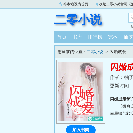
将本站设为首页
收藏二零小说官网,记住：ww
二零小说
首页
书库
排行榜
完本
仙侠
您当前的位置：
二零小说
-> 闪婚成爱
闪婚
作者：柚
更新时间：201
闪婚成爱简
【爆爽
南星赌气转
加入书架