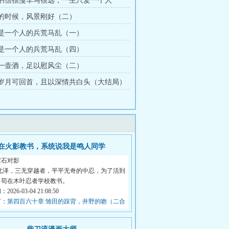
从前书信很慢车马很远，一生只爱一个人
你来的时候，风景刚好（二）
暗恋是一个人的兵荒马乱（一）
暗恋是一个人的兵荒马乱（四）
我有一壶酒，足以慰风尘（二）
愿有岁月可回首，且以深情共白头（大结局）
在火影教书，系统说我是鸣人同学
宝石对影
 北泽，三无穿越者，平平无奇的中忍，为了活到
，苟在木叶忍者学校教书。
026-03-04 21:08:50
节：
第四百六十章 雏田的踩背，井野的吻（二合