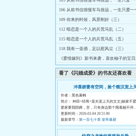
103 从前书信很慢车马很远，一生只爱一
（一）
106 从前书信很慢车马很远，一生只爱一
（四）
109 你来的时候，风景刚好（三）
112 暗恋是一个人的兵荒马乱（二）
115 暗恋是一个人的兵荒马乱（五）
118 我有一壶酒，足以慰风尘（三）
《爱情嫁到》新书来袭，喜欢柚子的宝贝
看了《闪婚成爱》的书友还喜欢看
冲喜娇妻有空间，捡个糙汉宠上
作者：黑色幕帏
简介： 种田+经商+宠夫宠上天的文文)娘家不
婆家要我陪葬，弃，只有身边那个围着她不停..
更新时间：2026-03-04 20:51:00
最新章节：
第一百七十章 皇帝暴毙