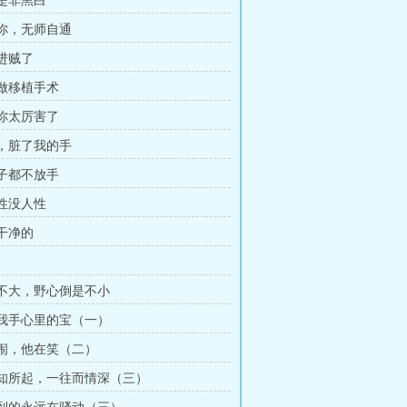
倒是非黑白
到你，无师自通
里进贼了
快做移植手术
叔你太厉害了
你，脏了我的手
辈子都不放手
异性没人性
是干净的
年纪不大，野心倒是不小
你是我手心里的宝（一）
她在闹，他在笑（二）
情不知所起，一往而情深（三）