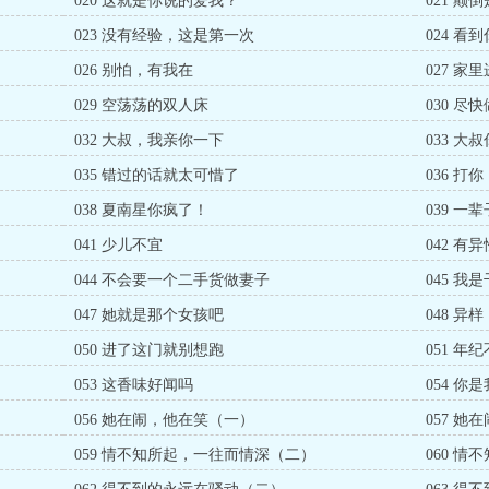
020 这就是你说的爱我？
021 颠
023 没有经验，这是第一次
024 看
026 别怕，有我在
027 家
029 空荡荡的双人床
030 尽
032 大叔，我亲你一下
033 大
035 错过的话就太可惜了
036 打
038 夏南星你疯了！
039 一
041 少儿不宜
042 有
044 不会要一个二手货做妻子
045 我
047 她就是那个女孩吧
048 异样
050 进了这门就别想跑
051 
053 这香味好闻吗
054 
056 她在闹，他在笑（一）
057 
059 情不知所起，一往而情深（二）
060 