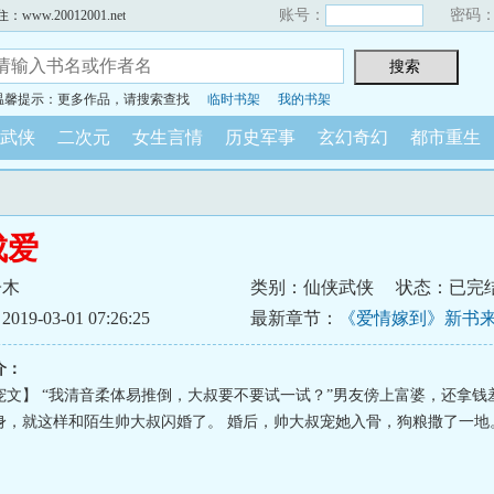
账号：
密码
w.20012001.net
温馨提示：更多作品，请搜索查找
临时书架
我的书架
武侠
二次元
女生言情
历史军事
玄幻奇幻
都市重生
成爱
子木
类别：仙侠武侠
状态：已完
9-03-01 07:26:25
最新章节：
《爱情嫁到》新书
子的宝贝在哪里！
介：
宠文】 “我清音柔体易推倒，大叔要不要试一试？”男友傍上富婆，还拿钱
身，就这样和陌生帅大叔闪婚了。 婚后，帅大叔宠她入骨，狗粮撒了一地