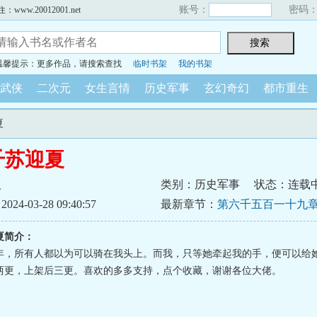
账号：
密码
w.20012001.net
温馨提示：更多作品，请搜索查找
临时书架
我的书架
武侠
二次元
女生言情
历史军事
玄幻奇幻
都市重生
夏
千苏迎夏
人
类别：历史军事
状态：连载
4-03-28 09:40:57
最新章节：
第六千五百一十九章
（终）
夏简介：
年，所有人都以为可以骑在我头上。而我，只等她牵起我的手，便可以给
两更，上架后三更。喜欢的多多支持，点个收藏，谢谢各位大佬。