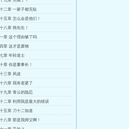
十九章 穷疯了？
十二章 一家子都无耻
十五章 怎么会是他们！
十八章 韩先生！
一章 这个理由够了吗
四章 这才是废物
七章 年轻道士
十章 你是董事长！
十三章 风波
十六章 我有老婆了
十九章 青云的隐忍
十二章 利用我是最大的错误
十五章 刀十二知道
十八章 那是我师父啊！