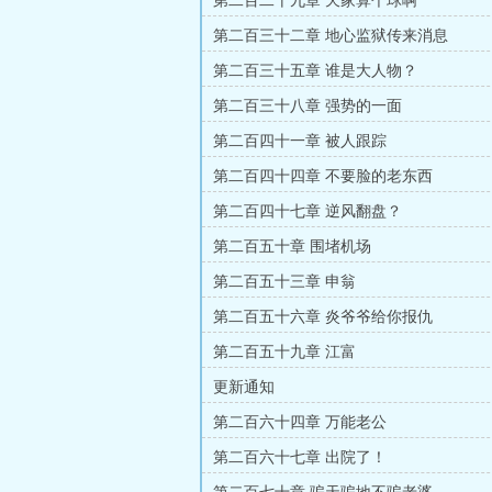
第二百二十九章 天家算个球啊
第二百三十二章 地心监狱传来消息
第二百三十五章 谁是大人物？
第二百三十八章 强势的一面
第二百四十一章 被人跟踪
第二百四十四章 不要脸的老东西
第二百四十七章 逆风翻盘？
第二百五十章 围堵机场
第二百五十三章 申翁
第二百五十六章 炎爷爷给你报仇
第二百五十九章 江富
更新通知
第二百六十四章 万能老公
第二百六十七章 出院了！