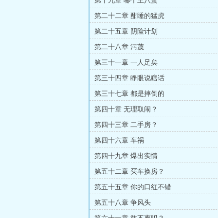
第十九章 哪个王八蛋
第二十二章 酣睡的猛虎
第二十五章 阴险计划
第二十八章 污蔑
第三十一章 一人足矣
第三十四章 睁眼说瞎话
第三十七章 都是摔倒的
第四十章 无理取闹？
第四十三章 二手房？
第四十六章 车祸
第四十九章 爆出实情
第五十二章 买车换房？
第五十五章 你的口红不错
第五十八章 争风头