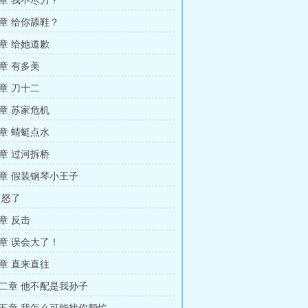
章 我不尽力？
章 给你舔鞋？
章 给她道歉
章 有多美
章 刀十二
章 苏家危机
章 蜻蜓点水
章 过河拆桥
章 假装钢琴小王子
 怒了
章 反击
章 误会大了！
章 直来直往
二章 他不配是我孙子