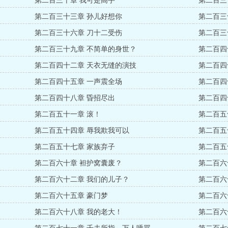
第二百三十章 我可是高手
第二百三
第二百三十三章 孙儿好想你
第二百三
第二百三十六章 刀十二受伤
第二百三
第二百三十九章 不简单的身世？
第二百四
第二百四十二章 天衣无缝的演技
第二百四
第二百四十五章 一声震全场
第二百四
第二百四十八章 昏招尽出
第二百四
第二百五十一章 滚！
第二百五
第二百五十四章 辱我欺我可以
第二百五
第二百五十七章 家族弃子
第二百五
第二百六十章 袒护窝囊废？
第二百六
第二百六十二章 我们的儿子？
第二百六
第二百六十五章 豪门梦
第二百六
第二百六十八章 我的老大！
第二百六