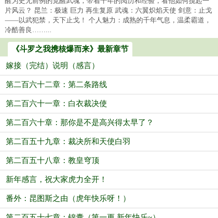
醒为史无前例的觉醒武魂，带着千年的阅历和经验，看他如何搅起一
片风云？ 昆兰：极速 巨力 再生复原 武魂：六翼炽焰天使 剑意：止戈
——以武犯禁，天下止戈！ 个人魅力：成熟的千年气息，温柔霸道，
冷酷善良……...
《斗罗之我携核爆而来》最新章节
嫁接（完结）说明（感言）
第二百六十二章：第二条路线
第二百六十一章：白衣裁决使
第二百六十章：那你是不是高兴得太早了？
第二百五十九章：裁决所和天使白羽
第二百五十八章：教皇穹顶
新年感言，祝大家虎力全开！
番外：昆图斯之由（虎年快乐呀！）
第二百五十七章：锦囊（第一更 新年快乐~）