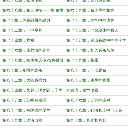
第六十六章：都魂小队
第六十七章：百万通臂拳
第六十八章：第三魂技——炽·修罗
第六十九章：命运里的相拥
第七十章：你是隐藏的战力
第七十一章：皇宫中的访客
第七十二章：一池星月
第七十三章：七窍玲珑的商人
第七十四章：师祖
第七十五章：青山苍岭中的皇斗学
院
第七十六章：朱竹清的剑韵
第七十七章：划入必杀名单
第七十八章：核热炽天使VS独孤博
第七十九章：暴露
第八十章：夜雨的袭杀
第八十一章：一击毙命
第八十二章：大陆最强力
第八十三章：唐昊的将军
第八十四章：风起云涌之际，千里
方兴语：盛世便回
送剑之时（第二卷终）
第八十五章：苏醒在南国
第八十六章：三方的应对
第八十七章：被隔离的昆兰
第八十八章：心法和上中下三策
第八十九章：道法自然
第九十章：月光和月影