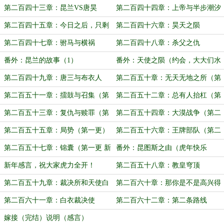
第二百四十三章：昆兰VS唐昊
第二百四十四章：上帝与半步潮汐
第二百四十五章：今日之后，只剩
第二百四十六章：昊天之陨
四人！
第二百四十七章：驸马与横祸
第二百四十八章：杀父之仇
番外：昆兰的故事（1）
番外：天使之陨（约会，大大们水
水文~）
第二百四十九章：唐三与布衣人
第二百五十章：无天无地之所（第
（第一更）
二更）
第二百五十一章：擂鼓与召集（第
第二百五十二章：总有人抬杠（第
一更）
二更）
第二百五十三章：复仇与赎罪（第
第二百五十四章：大漠战争（第二
一更）
更）
第二百五十五章：局势（第一更）
第二百五十六章：王牌部队（第二
更）
第二百五十七章：锦囊（第一更 新
番外：昆图斯之由（虎年快乐
年快乐~）
呀！）
新年感言，祝大家虎力全开！
第二百五十八章：教皇穹顶
第二百五十九章：裁决所和天使白
第二百六十章：那你是不是高兴得
羽
太早了？
第二百六十一章：白衣裁决使
第二百六十二章：第二条路线
嫁接（完结）说明（感言）