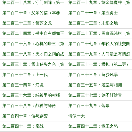
第二百一十八章：守门剑阵（第一
第二百一十九章：黄金降魔杵（第
更）
二更：六千）
第二百二十章：父亲的信（本卷
第二百二十一章：第五勇士
终，第一更）
第二百二十二章：复苏之龙
第二百二十三章：末影之地
第二百二十四章：书中自有颜如玉
第二百二十五章：黑白混沌棋（第
（第二更）
三更）
第二百二十六章：心机的唐三（第
第二百二十七章：年轻人的社交圈
一更）
（第二更）
第二百二十八章：天才们之间的战
第二百二十九章：人间最是有情痴
斗（第一更 六千字）
（第二更）
第二百三十章：雪山缺失之色（第
第二百三十一章：模拟（第二更）
一更）
第二百三十二章：上一代
第二百三十三章：黄沙风暴
第二百三十四章：幻境
第二百三十五章：浴室与相拥
第二百三十六章：绒被里的柑橘
第二百三十七章：剑圣轩辕青
第二百三十八章：战神与师傅
第二百三十九章：落幕
第二百四十章：信与剧变
请假一天
第二百四十一章：鏖战
第二百四十二章：帝王之怒