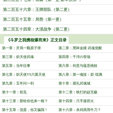
第二百五十六章：王牌部队（第二更）
第二百五十五章：局势（第一更）
第二百五十四章：大漠战争（第二更）
《斗罗之我携核爆而来》正文目录
第一章：开局一颗原子弹
第二章：黑眸金瞳 武魂觉醒
第三章：炽天使武魂
第四章：千浔の登场
第五章：当年往事
第六章：剑意与蕴意桃枝
第七章：炽天使VS六翼天使
第八章：第一魂技：碧·琉璃
第九章：五年问一剑
第十章：观礼武魂城
第十一章：初见
第十二章：铁打的赵无极
第十三章：那给你也来一根？
第十四章：只手接邪火
第十五章：混蛋，你又骗我！
第十六章：杀鸡焉用牛刀？