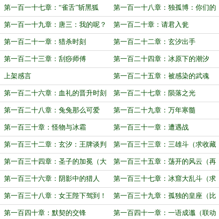
第一百一十七章：“雀舌”斩黑狐
第一百一十八章：独孤博：你们的
仙草快递到了
第一百一十九章：唐三：我的呢？
第一百二十章：请君入瓮
第一百二十一章：猎杀时刻
第一百二十二章：玄汐出手
第一百二十三章：刮痧师傅
第一百二十四章：冰原下的潮汐
上架感言
第一百二十五章：被感染的武魂
第一百二十六章：血礼的晋升时刻
第一百二十七章：陨落之光
第一百二十八章：兔兔那么可爱
第一百二十九章：万年寒髓
第一百三十章：怪物与冰霜
第一百三十一章：遭遇战
第一百三十二章：玄汐：王牌谈判
第一百三十三章：三雄斗（求收藏
家申请出战（求订阅和收藏~）
和订阅~）
第一百三十四章：圣子的加冕（大
第一百三十五章：荡开的风云（再
大们，求订阅~）
来一遍，求订阅~~）
第一百三十六章：阴影中的猎人
第一百三十七章：冰窟大乱斗（求
订阅~）
第一百三十八章：女王陛下驾到！
第一百三十九章：孤独的皇座（比
比东の登场 求订阅~）
第一百四十章：默契的交锋
第一百四十一章：一语成谶（联动