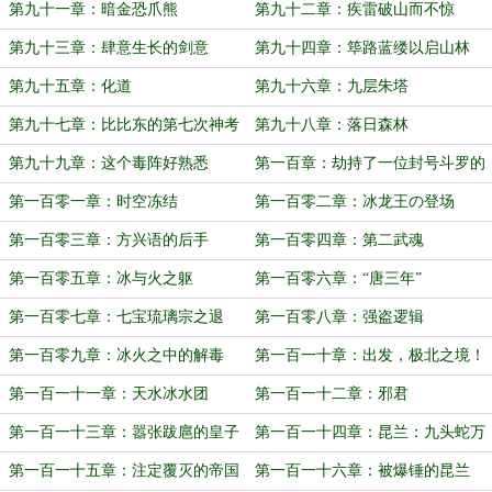
第九十一章：暗金恐爪熊
第九十二章：疾雷破山而不惊
第九十三章：肆意生长的剑意
第九十四章：筚路蓝缕以启山林
第九十五章：化道
第九十六章：九层朱塔
第九十七章：比比东的第七次神考
第九十八章：落日森林
第九十九章：这个毒阵好熟悉
第一百章：劫持了一位封号斗罗的
人质
第一百零一章：时空冻结
第一百零二章：冰龙王の登场
第一百零三章：方兴语的后手
第一百零四章：第二武魂
第一百零五章：冰与火之躯
第一百零六章：“唐三年”
第一百零七章：七宝琉璃宗之退
第一百零八章：强盗逻辑
第一百零九章：冰火之中的解毒
第一百一十章：出发，极北之境！
第一百一十一章：天水冰水团
第一百一十二章：邪君
第一百一十三章：嚣张跋扈的皇子
第一百一十四章：昆兰：九头蛇万
岁！
第一百一十五章：注定覆灭的帝国
第一百一十六章：被爆锤的昆兰