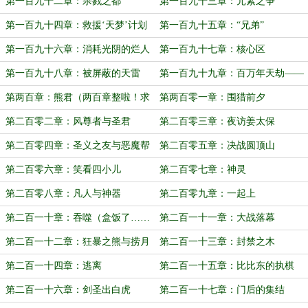
第一百九十二章：杀戮之都
第一百九十三章：元素之争
第一百九十四章：救援‘天梦’计划
第一百九十五章：“兄弟”
第一百九十六章：消耗光阴的烂人
第一百九十七章：核心区
第一百九十八章：被屏蔽的天雷
第一百九十九章：百万年天劫——
火树雷电
第两百章：熊君（两百章整啦！求
第两百零一章：围猎前夕
订阅~~）
第二百零二章：风尊者与圣君
第二百零三章：夜访姜太保
第二百零四章：圣义之友与恶魔帮
第二百零五章：决战圆顶山
凶
第二百零六章：笑看四小儿
第二百零七章：神灵
第二百零八章：凡人与神器
第二百零九章：一起上
第二百一十章：吞噬（盒饭了……
第二百一十一章：大战落幕
求订阅~）
第二百一十二章：狂暴之熊与捞月
第二百一十三章：封禁之木
之猴
第二百一十四章：逃离
第二百一十五章：比比东的执棋
第二百一十六章：剑圣出白虎
第二百一十七章：门后的集结