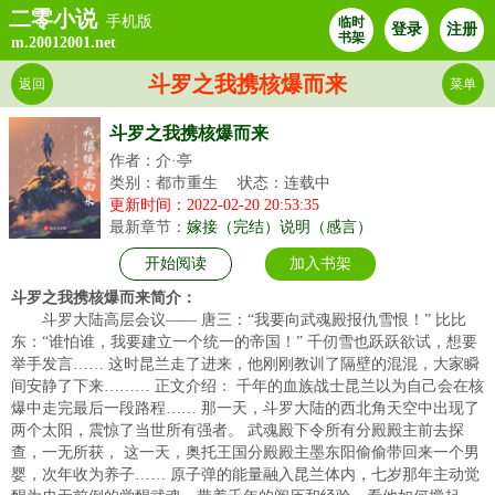
二零小说
手机版
临时
登录
注册
书架
m.20012001.net
斗罗之我携核爆而来
返回
菜单
斗罗之我携核爆而来
作者：介·亭
类别：都市重生
状态：连载中
更新时间：2022-02-20 20:53:35
最新章节：
嫁接（完结）说明（感言）
开始阅读
加入书架
斗罗之我携核爆而来简介：
斗罗大陆高层会议—— 唐三：“我要向武魂殿报仇雪恨！” 比比
东：“谁怕谁，我要建立一个统一的帝国！” 千仞雪也跃跃欲试，想要
举手发言…… 这时昆兰走了进来，他刚刚教训了隔壁的混混，大家瞬
间安静了下来……… 正文介绍： 千年的血族战士昆兰以为自己会在核
爆中走完最后一段路程…… 那一天，斗罗大陆的西北角天空中出现了
两个太阳，震惊了当世所有强者。 武魂殿下令所有分殿殿主前去探
查，一无所获， 这一天，奥托王国分殿殿主墨东阳偷偷带回来一个男
婴，次年收为养子…… 原子弹的能量融入昆兰体内，七岁那年主动觉