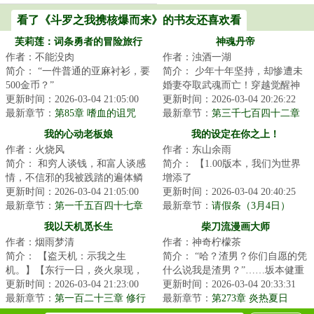
看了《斗罗之我携核爆而来》的书友还喜欢看
芙莉莲：词条勇者的冒险旅行
神魂丹帝
作者：不能没肉
作者：浊酒一湖
简介： “一件普通的亚麻衬衫，要
简介： 少年十年坚持，却惨遭未
500金币？”
婚妻夺取武魂而亡！穿越觉醒神
更新时间：2026-03-04 21:05:00
秘武魂的秦朗，发誓绝不再让别
更新时间：2026-03-04 20:26:22
“物超所值，我的朋...
最新章节：
第85章 嗜血的诅咒
人左右...
最新章节：
第三千七百四十二章
（3/5 求首订）
邪异种族
我的心动老板娘
我的设定在你之上！
作者：火烧风
作者：东山余雨
简介： 和穷人谈钱，和富人谈感
简介： 【1.00版本，我们为世界
情，不信邪的我被践踏的遍体鳞
增添了
伤...直到老板娘出现，我才发现
更新时间：2026-03-04 21:05:00
更新时间：2026-03-04 20:40:25
我...
最新章节：
第一千五百四十七章
“光”这一设定，于是便有...
最新章节：
请假条（3月4日）
意外
我以天机觅长生
柴刀流漫画大师
作者：烟雨梦清
作者：神奇柠檬茶
简介： 【盗天机：示我之生
简介： “哈？渣男？你们自愿的凭
机。】【东行一日，炎火泉现，
什么说我是渣男？”……坂本健重
饮泉淬体，可解情毒之厄。
更新时间：2026-03-04 21:23:00
生东京，一周目，把现实当成恋
更新时间：2026-03-04 20:33:31
最新章节：
第一百二十三章 修行
爱...
最新章节：
第273章 炎热夏日
之法