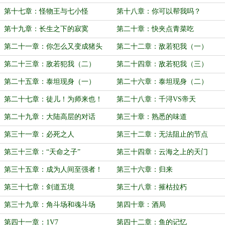
第十七章：怪物王与七小怪
第十八章：你可以帮我吗？
第十九章：长生之下的寂寞
第二十章：快夹点青菜吃
第二十一章：你怎么又变成猪头
第二十二章：敌若犯我（一）
了？
第二十三章：敌若犯我（二）
第二十四章：敌若犯我（三）
第二十五章：泰坦现身（一）
第二十六章：泰坦现身（二）
第二十七章：徒儿！为师来也！
第二十八章：千浔VS帝天
第二十九章：大陆高层的对话
第三十章：熟悉的味道
第三十一章：必死之人
第三十二章：无法阻止的节点
第三十三章：“天命之子”
第三十四章：云海之上的天门
第三十五章：成为人间至强者！
第三十六章：归来
第三十七章：剑道五境
第三十八章：摧枯拉朽
第三十九章：角斗场和魂斗场
第四十章：酒局
第四十一章：1V7
第四十二章：鱼的记忆