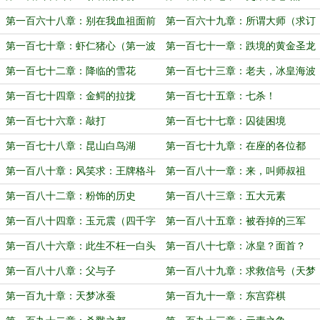
第一百六十八章：别在我血祖面前
第一百六十九章：所谓大师（求订
装！
阅~）
第一百七十章：虾仁猪心（第一波
第一百七十一章：跌境的黄金圣龙
虐点来了~求订阅~）
第一百七十二章：降临的雪花
第一百七十三章：老夫，冰皇海波
东是也！
第一百七十四章：金鳄的拉拢
第一百七十五章：七杀！
第一百七十六章：敲打
第一百七十七章：囚徒困境
第一百七十八章：昆山白鸟湖
第一百七十九章：在座的各位都
是……
第一百八十章：风笑求：王牌格斗
第一百八十一章：来，叫师叔祖
选手申请出战！
第一百八十二章：粉饰的历史
第一百八十三章：五大元素
第一百八十四章：玉元震（四千字
第一百八十五章：被吞掉的三军
章节）
第一百八十六章：此生不枉一白头
第一百八十七章：冰皇？面首？
第一百八十八章：父与子
第一百八十九章：求救信号（天梦
登场！求订阅和收藏~）
第一百九十章：天梦冰蚕
第一百九十一章：东宫弈棋