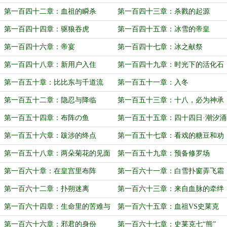
第二卷·第二十四章《今日欧皇》）
第一百四十二章：血祖的瞬杀
第一百四十三章：杀戮的起源
第一百四十四章：驱狼吞虎
第一百四十五章：冰雪的帝皇
第一百四十六章：帝宴
第一百四十七章：冰之献祭
第一百四十八章：新用户入住
第一百四十九章：时光下的活化石
第一百五十章：比比东与千道流
第一百五十一章：入冬
第一百五十二章：隐忍与降临
第一百五十三章：十八，必为神承
第一百五十四章：布阵の鱼
第一百五十五章：四十四日·潮汐涌
动
第一百五十六章：跋涉的终点
第一百五十七章：看戏的糖豆和劝
架的香肠
第一百五十八章：两朵菊花的见面
第一百五十九章：预备修罗场
第一百六十章：在皇宫里布阵
第一百六十一章：白雪扑窗弄飞霜
（大大们，求订阅和收藏~）
第一百六十二章：扑朔迷离
第一百六十三章：来自血脉的牵绊
第一百六十四章：生命里的苦难与
第一百六十五章：血祖VS史莱克
勇气
第一百六十六章：邪君的身份
第一百六十七章：史莱克七“熊”