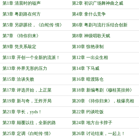
第1章 清晨时的嗌声
第2章 初识广场舞神曲之威
第3章 粤剧路在何方
第4章 拿什么竞争
第5章 另辟蹊径，《白蛇传·情》
第6章 粤剧与流行乐结合创新
第7章 《待你归来》
第8章 神级唱歌天赋
第9章 凭关系敲定
第10章 惊艳录制
第11章 开创一个全新的流派！
第12章 一出众生相
第13章 外界无形的压力
第14章 下马威
第15章 洽谈失败
第16章 暗渡陈仓
第17章 评选开始，上正菜
第18章 新编粤剧《穆桂英挂帅》
第19章 新与奇，王炸开局
第20章 《待你归来》，核爆亮相
第21章 学长，yyds！
第22章 约谈吃饭
第23章 颠覆以往，全新的路
第24章 地方台卡脖子
第25章 定调《白蛇传·情》
第26章 讨论结束，一起上！