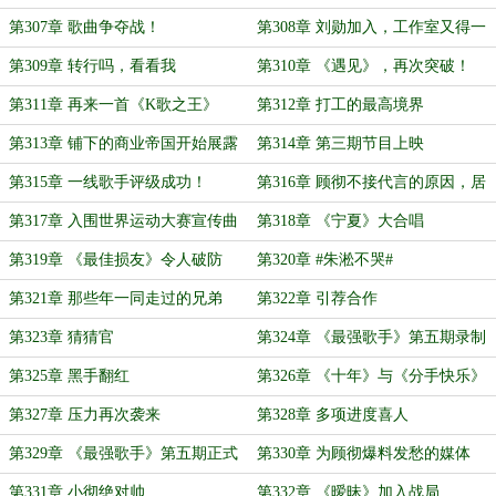
第307章 歌曲争夺战！
第308章 刘勋加入，工作室又得一
员大将
第309章 转行吗，看看我
第310章 《遇见》，再次突破！
第311章 再来一首《K歌之王》
第312章 打工的最高境界
第313章 铺下的商业帝国开始展露
第314章 第三期节目上映
峥嵘
第315章 一线歌手评级成功！
第316章 顾彻不接代言的原因，居
然是因为太过敬业？
第317章 入围世界运动大赛宣传曲
第318章 《宁夏》大合唱
初选
第319章 《最佳损友》令人破防
第320章 #朱淞不哭#
第321章 那些年一同走过的兄弟
第322章 引荐合作
第323章 猜猜官
第324章 《最强歌手》第五期录制
第325章 黑手翻红
第326章 《十年》与《分手快乐》
第327章 压力再次袭来
第328章 多项进度喜人
第329章 《最强歌手》第五期正式
第330章 为顾彻爆料发愁的媒体
播放！
第331章 小彻绝对帅
第332章 《暧昧》加入战局