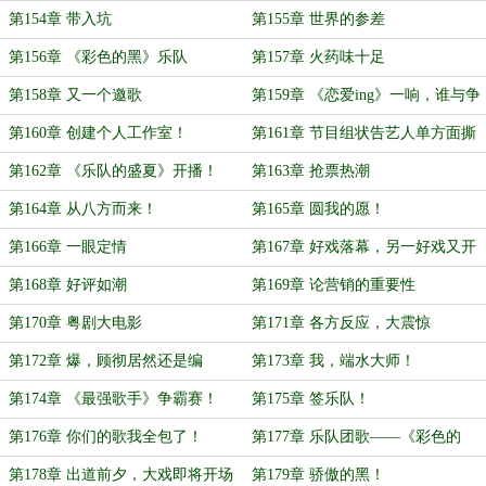
第154章 带入坑
第155章 世界的参差
第156章 《彩色的黑》乐队
第157章 火药味十足
第158章 又一个邀歌
第159章 《恋爱ing》一响，谁与争
锋
第160章 创建个人工作室！
第161章 节目组状告艺人单方面撕
毁合约！
第162章 《乐队的盛夏》开播！
第163章 抢票热潮
第164章 从八方而来！
第165章 圆我的愿！
第166章 一眼定情
第167章 好戏落幕，另一好戏又开
场
第168章 好评如潮
第169章 论营销的重要性
第170章 粤剧大电影
第171章 各方反应，大震惊
第172章 爆，顾彻居然还是编
第173章 我，端水大师！
剧？！
第174章 《最强歌手》争霸赛！
第175章 签乐队！
第176章 你们的歌我全包了！
第177章 乐队团歌——《彩色的
黑》！
第178章 出道前夕，大戏即将开场
第179章 骄傲的黑！