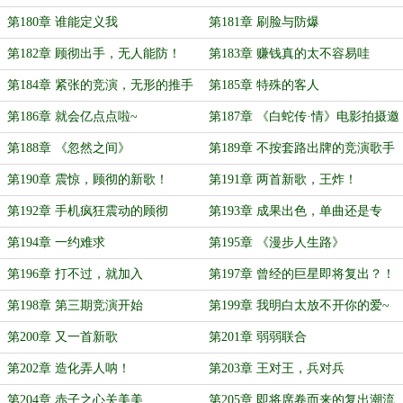
第180章 谁能定义我
第181章 刷脸与防爆
第182章 顾彻出手，无人能防！
第183章 赚钱真的太不容易哇
第184章 紧张的竞演，无形的推手
第185章 特殊的客人
第186章 就会亿点点啦~
第187章 《白蛇传·情》电影拍摄邀
请
第188章 《忽然之间》
第189章 不按套路出牌的竞演歌手
们
第190章 震惊，顾彻的新歌！
第191章 两首新歌，王炸！
第192章 手机疯狂震动的顾彻
第193章 成果出色，单曲还是专
辑？
第194章 一约难求
第195章 《漫步人生路》
第196章 打不过，就加入
第197章 曾经的巨星即将复出？！
第198章 第三期竞演开始
第199章 我明白太放不开你的爱~
第200章 又一首新歌
第201章 弱弱联合
第202章 造化弄人呐！
第203章 王对王，兵对兵
第204章 赤子之心关美美
第205章 即将席卷而来的复出潮流