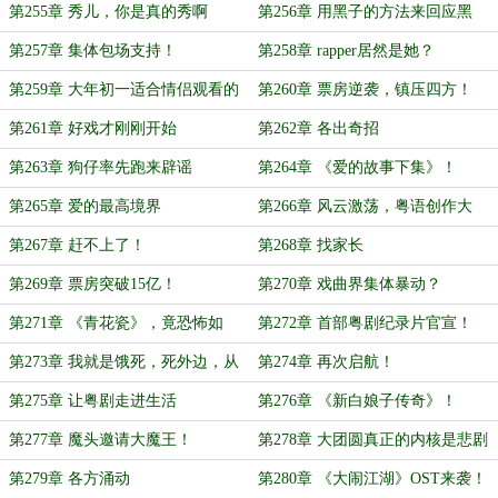
第255章 秀儿，你是真的秀啊
第256章 用黑子的方法来回应黑
子！
第257章 集体包场支持！
第258章 rapper居然是她？
第259章 大年初一适合情侣观看的
第260章 票房逆袭，镇压四方！
最佳电影是…
第261章 好戏才刚刚开始
第262章 各出奇招
第263章 狗仔率先跑来辟谣
第264章 《爱的故事下集》！
第265章 爱的最高境界
第266章 风云激荡，粤语创作大
赛！
第267章 赶不上了！
第268章 找家长
第269章 票房突破15亿！
第270章 戏曲界集体暴动？
第271章 《青花瓷》，竟恐怖如
第272章 首部粤剧纪录片官宣！
斯！
第273章 我就是饿死，死外边，从
第274章 再次启航！
这跳下去…
第275章 让粤剧走进生活
第276章 《新白娘子传奇》！
第277章 魔头邀请大魔王！
第278章 大团圆真正的内核是悲剧
第279章 各方涌动
第280章 《大闹江湖》OST来袭！