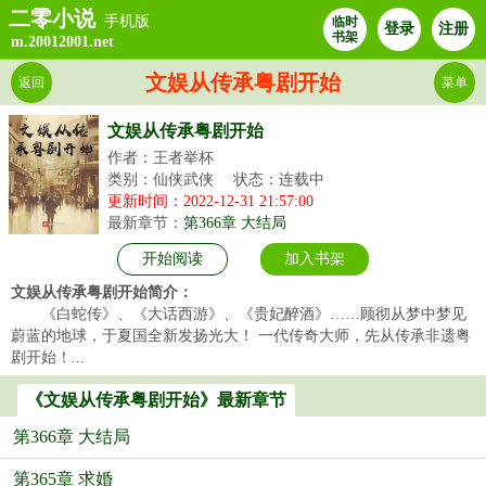
二零小说
手机版
临时
登录
注册
书架
m.20012001.net
文娱从传承粤剧开始
返回
菜单
文娱从传承粤剧开始
作者：王者举杯
类别：仙侠武侠
状态：连载中
更新时间：2022-12-31 21:57:00
最新章节：
第366章 大结局
开始阅读
加入书架
文娱从传承粤剧开始简介：
《白蛇传》、《大话西游》、《贵妃醉酒》……顾彻从梦中梦见
蔚蓝的地球，于夏国全新发扬光大！ 一代传奇大师，先从传承非遗粤
剧开始！...
《文娱从传承粤剧开始》最新章节
第366章 大结局
第365章 求婚