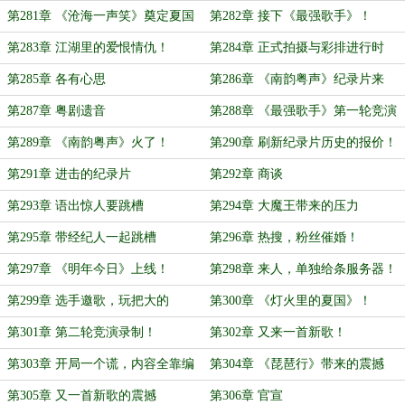
第281章 《沧海一声笑》奠定夏国
第282章 接下《最强歌手》！
风！
第283章 江湖里的爱恨情仇！
第284章 正式拍摄与彩排进行时
第285章 各有心思
第286章 《南韵粤声》纪录片来
了！
第287章 粤剧遗音
第288章 《最强歌手》第一轮竞演
录制
第289章 《南韵粤声》火了！
第290章 刷新纪录片历史的报价！
第291章 进击的纪录片
第292章 商谈
第293章 语出惊人要跳槽
第294章 大魔王带来的压力
第295章 带经纪人一起跳槽
第296章 热搜，粉丝催婚！
第297章 《明年今日》上线！
第298章 来人，单独给条服务器！
第299章 选手邀歌，玩把大的
第300章 《灯火里的夏国》！
第301章 第二轮竞演录制！
第302章 又来一首新歌！
第303章 开局一个谎，内容全靠编
第304章 《琵琶行》带来的震撼
第305章 又一首新歌的震撼
第306章 官宣