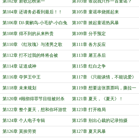
第102章 新歌总榜第一
第103章 谁说我只作一首童谣？
第104章 还请务必看到最后！！
第105章 童谣串烧摇起来
第106章 DJ-黄鹂鸟-小毛驴-小白兔
第107章 掀起童谣热风暴
第108章 得不到的从来矜贵
第109章 分手预定
第110章 《红玫瑰》与渣男之歌
第111章 各方反应
第112章 打不过我的终将会被
第113章 屠王杀后
我……
第114章 证道成神
第115章 红白之争
第116章 夺笋王中王
第117章 《只能谈情，不能说爱》
第118章 未来规划
第119章 想要这张票票吗，撕拉一
声不给你
第120章 #顾彻得罪节目组被封杀
第121章 夏天，《夏天》！
#？
第122章 整个夏天，想和你环游世
第123章 打开格局
界
第124章 个人电子专辑
第125章 别出心裁的记录拍摄
第126章 莫挨劳资
第127章 夏天风暴