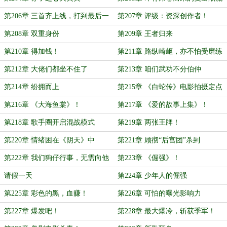
第206章 三首齐上线，打到最后一
第207章 评级：资深创作者！
刻
第208章 双重身份
第209章 王者归来
第210章 得加钱！
第211章 路纵崎岖，亦不怕受磨练
第212章 大佬们都坐不住了
第213章 咱们武功不分伯仲
第214章 纷拥而上
第215章 《白蛇传》电影拍摄定点
第216章 《大海鱼棠》！
第217章 《爱的故事上集》！
第218章 歌手圈开启混战模式
第219章 两张王牌！
第220章 情绪困在《阴天》中
第221章 顾彻“后宫团”杀到
第222章 我们狗仔行事，无需向他
第223章 《倔强》！
人解释
请假一天
第224章 少年人的倔强
第225章 彩色的黑，血赚！
第226章 可怕的曝光影响力
第227章 爆发吧！
第228章 最大爆冷，斩获季军！