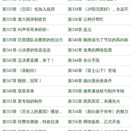
第333章 《怎叹》也加入战局
第334章 《夕阳无限好》，永远不
谢幕！
第335章 第六期录制收官
第336章 让狗仔帮忙
第337章 叫声哥哥来听听~
第338章 提点
第339章 巨星团队在圈里的统治力
第340章 顾彻成为了节目的风向标
第341章 小决赛的惊喜连连
第342章 迷离的网络投票
第343章 总决赛直播，来了！
第344章 各出手段
第345章 《喜帖街》
第346章 《富士山下》登场
第347章 顾彻，冠军！
第348章 抛出股份谈条件
第349章 双双杀青
第350章 抛售播放权与制作专辑
第351章 新专辑的制作
第352章 闻风而至，未播先火
第353章 《舌尖上的夏国》播放，
第354章 《新白娘子传奇》的魅力
口碑出众
第355章 经费在燃烧，特效拉满
第356章 网络版权，正式开放