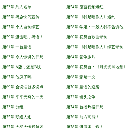
第53章 列入名单
第54章 鬼畜视频爆红
第55章 粤剧快闪宣传
第56章 《我是唱作人》邀约
第57章 个人自制综艺
第58章 学姐：一般人我不告诉他
第59章 进击吧，粤语！
第60章 初舞台歌曲录制
第61章 一首童谣
第62章 《我是唱作人》综艺录制
第63章 令人惊讶的开局
第64章 竞争激烈
第65章 A版，还是B版
第66章 初舞台：《月光光照地堂》
第67章 他疯了吗
第68章 豪赌一次
第69章 会说话就多说点
第70章 童谣的逆袭
第71章 平平无奇的一天
第72章 镜头之争
第73章 分组
第74章 首播热搜开局
第75章 鹅追人逃
第76章 前方高能！
第77章 大彻大悟粉丝团
第78章 进度条，危！