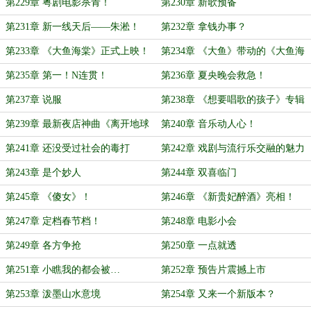
第229章 粤剧电影杀青！
第230章 新歌预备
第231章 新一线天后——朱淞！
第232章 拿钱办事？
第233章 《大鱼海棠》正式上映！
第234章 《大鱼》带动的《大鱼海
棠》
第235章 第一！N连贯！
第236章 夏央晚会救急！
第237章 说服
第238章 《想要唱歌的孩子》专辑
上线！
第239章 最新夜店神曲《离开地球
第240章 音乐动人心！
表面》
第241章 还没受过社会的毒打
第242章 戏剧与流行乐交融的魅力
第243章 是个妙人
第244章 双喜临门
第245章 《傻女》！
第246章 《新贵妃醉酒》亮相！
第247章 定档春节档！
第248章 电影小会
第249章 各方争抢
第250章 一点就透
第251章 小瞧我的都会被…
第252章 预告片震撼上市
第253章 泼墨山水意境
第254章 又来一个新版本？