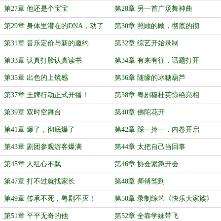
第27章 他还是个宝宝
第28章 另一首广场舞神曲
第29章 身体里潜在的DNA，动了
第30章 照顾的顾，彻底的彻
第31章 音乐定价与新的邀约
第32章 综艺开始录制
第33章 认真打脸认真读书
第34章 有来有往，话题打开
第35章 出色的上镜感
第36章 随缘的冰糖葫芦
第37章 王牌行动正式开播！
第38章 粤剧穆桂英惊艳亮相
第39章 双时空舞台
第40章 佛陀花开
第41章 爆了，彻底爆了
第42章 踩一捧一，内卷开启
第43章 剧团参观游客爆满
第44章 太把自己当回事
第45章 人红心不飘
第46章 协会紧急开会
第47章 打不过就找家长
第48章 师傅驾到
第49章 传承不死，粤剧不灭！
第50章 录制综艺《快乐大家族》
第51章 平平无奇的他
第52章 全靠学妹带飞