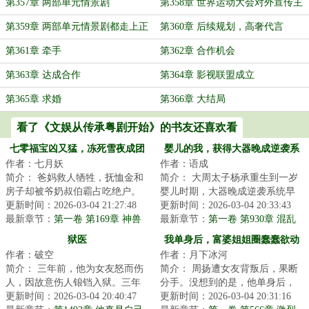
第357章 两部单元情景剧
第358章 世界运动大会对外宣传主
题曲现世！
第359章 两部单元情景剧都走上正
第360章 后续规划，高奢代言
轨
第361章 牵手
第362章 合作机会
第363章 达成合作
第364章 影视联盟成立
第365章 求婚
第366章 大结局
看了《文娱从传承粤剧开始》的书友还喜欢看
七零福宝凶又猛，冻死雪夜成团
婴儿的我，获得大器晚成逆袭系
作者：七月妖
作者：语成
宠
统
简介： 爸妈救人牺牲，抚恤金和
简介： 大周太子杨承重生到一岁
房子却被爷奶叔伯霸占吃绝户。
婴儿时期，大器晚成逆袭系统早
更新时间：2026-03-04 21:27:48
到了五百年。
更新时间：2026-03-04 20:33:43
为斩草...
最新章节：
第一卷 第169章 神兽
最新章节：
第一卷 第930章 混乱
召唤！奶包一语惊动山林之王！
...
污染
狱医
我单身后，富婆姐姐圈蠢蠢欲动
作者：破空
作者：月下冰河
简介： 三年前，他为女友怒而伤
简介： 周扬遭女友背叛后，果断
人，因故意伤人锒铛入狱。三年
分手。没想到的是，他单身后，
后归来，家遇变故，大哥大嫂车
更新时间：2026-03-04 20:40:47
人生竟突然开挂。
更新时间：2026-03-04 20:31:16