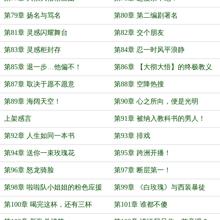
第79章 扬名与骂名
第80章 第二编剧署名
第81章 灵感闪耀舞台
第82章 交个朋友
第83章 灵感柜封存
第84章 忍一时风平浪静
第85章 退一步…他偏不！
第86章 【大彻大悟】的终极教义
第87章 取决于愿不愿意
第88章 空降热搜
第89章 海阔天空！
第90章 心之所向，便是光明
上架感言
第91章 被纳入教科书的男人！
第92章 人生如同一本书
第93章 排戏
第94章 送你一束玫瑰花
第95章 跨洲开播！
第96章 怒龙骑脸
第97章 断层第一！
第98章 啦啦队小姐姐的粉色应援
第99章 《白玫瑰》与西装暴徒
第100章 喝完这杯，还有三杯
第101章 谁都不傻