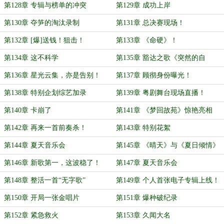
第128章 专辑与榜单的冲突
第129章 成功上岸
第130章 夺笋的淘汰录制
第131章 总决赛现场！
第132章 [爆]送钱！狙击！
第133章 《命硬》！
第134章 这不科学
第135章 豁达之歌《突然的自
我》！
第136章 星光云集，亦是告别！
第137章 顾彻身份曝光！
第138章 特别企划综艺加录
第139章 粤剧舞台现场直播！
第140章 卡崩了
第141章 《梦回故苑》惊艳亮相
第142章 再来一首前奏杀！
第143章 特别花絮
第144章 夏天音乐会
第145章 《晴天》与《夏日倾情》
第146章 新歌第一，这波稳了！
第147章 夏天音乐会
第148章 整活一首“无字歌”
第149章 个人首张电子专辑上线！
第150章 开局一张金唱片
第151章 爆种破纪录
第152章 紧急救火
第153章 久闻大名